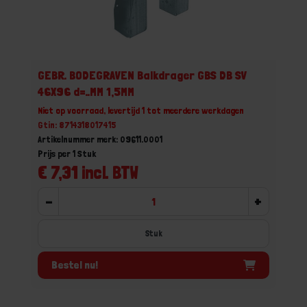
GEBR. BODEGRAVEN Balkdrager GBS DB SV
46X96 d=..MM 1,5MM
Niet op voorraad, levertijd 1 tot meerdere werkdagen
Gtin: 8714318017415
Artikelnummer merk: 09611.0001
Prijs per 1 Stuk
€ 7,31 incl. BTW
-
+
Stuk
Bestel nu!