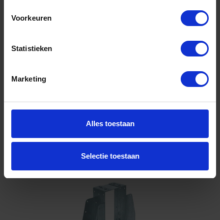
50X150 d=..MM 1,5MM
Voorkeuren
Niet op voorraad, levertijd 1 tot meerdere werkdagen
Gtin: 8714318017484
Artikelnummer merk: 09623.0001
Statistieken
Prijs per 1 Stuk
€ 8,18 incl. BTW
Marketing
-
+
Stuk
Alles toestaan
Bestel nu!
Selectie toestaan