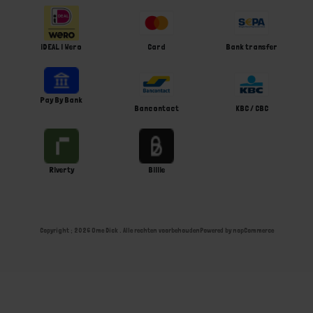
iDEAL | Wero
Card
Bank transfer
Pay By Bank
Bancontact
KBC / CBC
Riverty
Billie
Copyright ; 2026 Ome Dick . Alle rechten voorbehouden
Powered by
nopCommerce