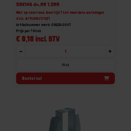
59X146 d=..MM 1,5MM
Niet op voorraad, levertijd 1 tot meerdere werkdagen
Gtin: 8714318017521
Artikelnummer merk: 09633.0001
Prijs per 1 Stuk
€ 8,18 incl. BTW
-
+
Stuk
Bestel nu!