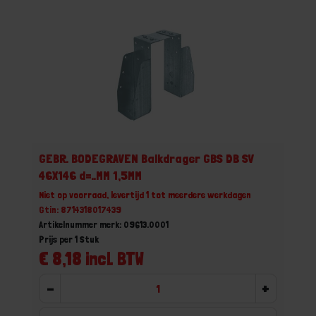
GEBR. BODEGRAVEN Balkdrager GBS DB SV
46X146 d=..MM 1,5MM
Niet op voorraad, levertijd 1 tot meerdere werkdagen
Gtin: 8714318017439
Artikelnummer merk: 09613.0001
Prijs per 1 Stuk
€ 8,18 incl. BTW
-
+