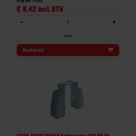
Prijs per 1 Stuk
€ 8,42 incl. BTW
-
+
Stuk
Bestel nu!
GEBR. BODEGRAVEN Balkdrager GBS DB SV