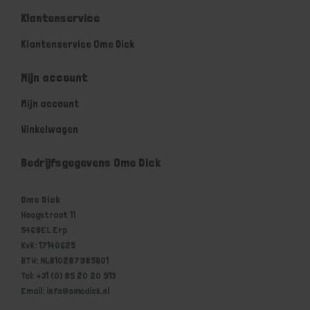
Klantenservice
Klantenservice Ome Dick
Mijn account
Mijn account
Winkelwagen
Bedrijfsgegevens Ome Dick
Ome Dick
Hoogstraat 11
5469EL Erp
KvK: 17140625
BTW: NL810287985B01
Tel: +31 (0) 85 20 20 913
Email: info@omedick.nl