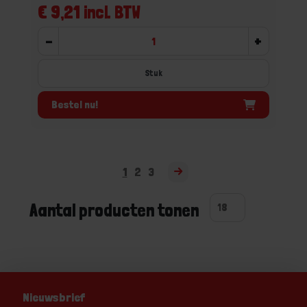
€ 9,21 incl. BTW
-
+
Stuk
Bestel nu!
1
2
3
Aantal producten tonen
Nieuwsbrief