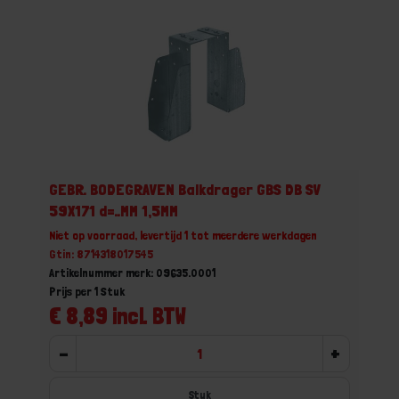
GEBR. BODEGRAVEN Balkdrager GBS DB SV
59X171 d=..MM 1,5MM
Niet op voorraad, levertijd 1 tot meerdere werkdagen
Gtin: 8714318017545
Artikelnummer merk: 09635.0001
Prijs per 1 Stuk
€ 8,89 incl. BTW
-
+
Stuk