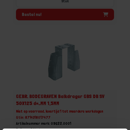
Stuk
Bestel nu!
GEBR. BODEGRAVEN Balkdrager GBS DB SV
50X125 d=..MM 1,5MM
Niet op voorraad, levertijd 1 tot meerdere werkdagen
Gtin: 8714318017477
Artikelnummer merk: 09622.0001
Prijs per 1 Stuk