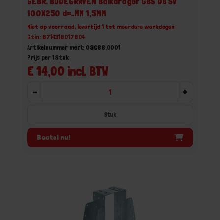
GEBR. BODEGRAVEN Balkdrager GBS DB SV
100X250 d=..MM 1,5MM
Niet op voorraad, levertijd 1 tot meerdere werkdagen
Gtin: 8714318017804
Artikelnummer merk: 09688.0001
Prijs per 1 Stuk
€ 14,00 incl. BTW
-
+
Stuk
Bestel nu!