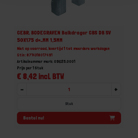
GEBR. BODEGRAVEN Balkdrager GBS DB SV
50X175 d=..MM 1,5MM
Niet op voorraad, levertijd 1 tot meerdere werkdagen
Gtin: 8714318017491
Artikelnummer merk: 09625.0001
Prijs per 1 Stuk
€ 8,42 incl. BTW
-
+
Stuk
Bestel nu!