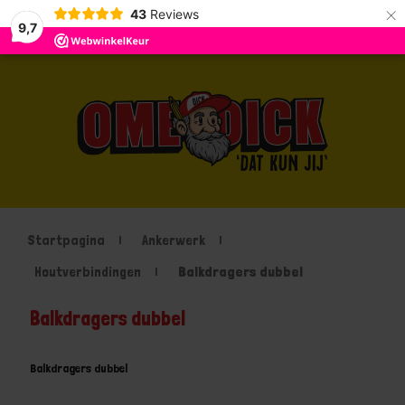
×
43
Reviews
9,7
Startpagina
Ankerwerk
Houtverbindingen
Balkdragers dubbel
Balkdragers dubbel
Balkdragers dubbel