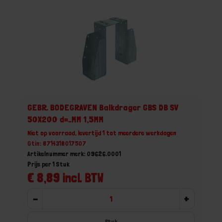
GEBR. BODEGRAVEN Balkdrager GBS DB SV
50X200 d=..MM 1,5MM
Niet op voorraad, levertijd 1 tot meerdere werkdagen
Gtin: 8714318017507
Artikelnummer merk: 09626.0001
Prijs per 1 Stuk
€ 8,89 incl. BTW
-
+
Stuk