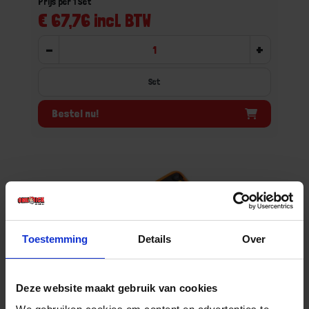
Prijs per 1 Set
€ 67,76 incl. BTW
-
+
Set
Bestel nu!
Toestemming
Details
Over
Deze website maakt gebruik van cookies
BETA Micro-schroevendraaierset