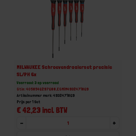
MILWAUKEE Schroevendraaierset precisie
SL/PH 6x
Voorraad: 3 op voorraad
Gtin: 4058546297688,EGMIM4932471869
Artikelnummer merk: 4932471869
Prijs per 1 Set
€ 42,23 incl. BTW
-
+