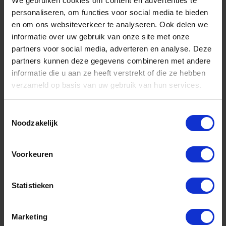
We gebruiken cookies om content en advertenties te
1257LPH/S8 8x
personaliseren, om functies voor social media te bieden
en om ons websiteverkeer te analyseren. Ook delen we
Niet op voorraad, levertijd 1 tot meerdere werkdagen
Gtin: 8014230758992,HGBE1257LPHS8
informatie over uw gebruik van onze site met onze
Artikelnummer merk: 012570210
partners voor social media, adverteren en analyse. Deze
Prijs per 1 Set
partners kunnen deze gegevens combineren met andere
€ 54,45 incl. BTW
informatie die u aan ze heeft verstrekt of die ze hebben
verzameld op basis van uw gebruik van hun services.
-
+
Toestemmingsselectie
Set
Noodzakelijk
Bestel nu!
Voorkeuren
Statistieken
Marketing