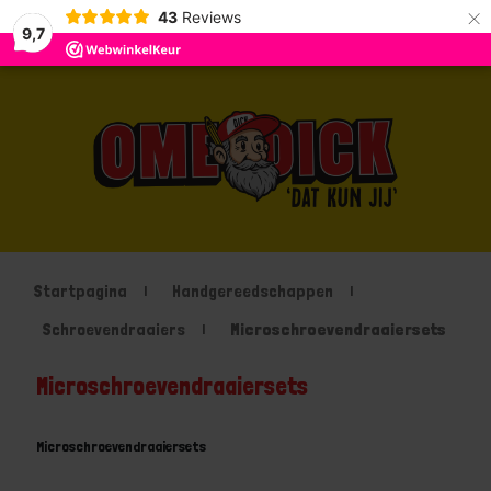
×
43
Reviews
9,7
Startpagina
Handgereedschappen
Schroevendraaiers
Microschroevendraaiersets
Microschroevendraaiersets
Microschroevendraaiersets