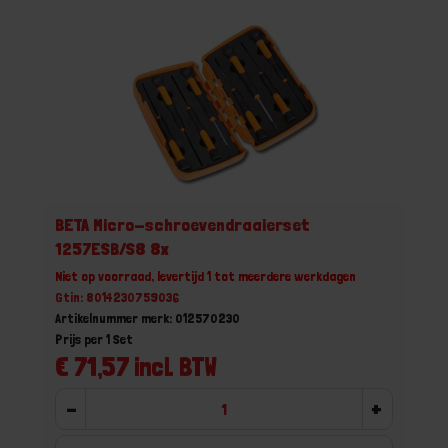
BETA Micro-schroevendraaierset
1257ESB/S8 8x
Niet op voorraad, levertijd 1 tot meerdere werkdagen
Gtin: 8014230759036
Artikelnummer merk: 012570230
Prijs per 1 Set
€ 71,57 incl. BTW
-
+