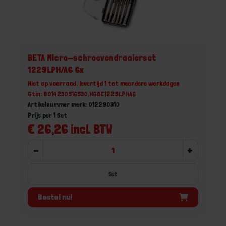
BETA Micro-schroevendraaierset
1229LPH/A6 6x
Niet op voorraad, levertijd 1 tot meerdere werkdagen
Gtin: 8014230516530,HGBE1229LPHA6
Artikelnummer merk: 012290310
Prijs per 1 Set
€ 26,26 incl. BTW
-
+
Set
Bestel nu!