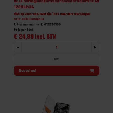
BETA Horlogemakersschroevendraaierset 6x
1229LP/A6
Niet op voorraad, levertijd 1 tot meerdere werkdagen
Gtin: 8014230516523
Artikelnummer merk: 012290300
Prijs per 1 Set
€ 24,99 incl. BTW
-
+
Set
Bestel nu!