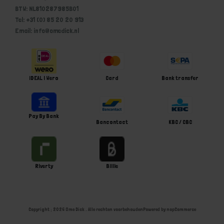
BTW: NL810287985B01
Tel: +31 (0) 85 20 20 913
Email: info@omedick.nl
iDEAL | Wero
Card
Bank transfer
Pay By Bank
Bancontact
KBC / CBC
Riverty
Billie
Copyright ; 2026 Ome Dick . Alle rechten voorbehouden
Powered by
nopCommerce