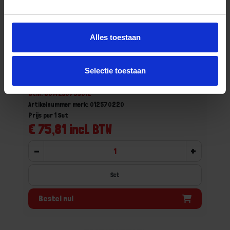
Alles toestaan
BETA Micro-schroevendraaierset TORX
1257TX/S8 8x
Selectie toestaan
Niet op voorraad, levertijd 1 tot meerdere werkdagen
Gtin: 8014230759012
Artikelnummer merk: 012570220
Prijs per 1 Set
€ 75,81 incl. BTW
-
+
Set
Bestel nu!