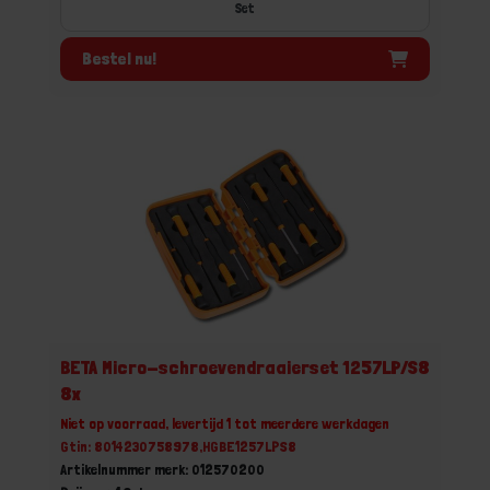
Set
Bestel nu!
BETA Micro-schroevendraaierset 1257LP/S8
8x
Niet op voorraad, levertijd 1 tot meerdere werkdagen
Gtin: 8014230758978,HGBE1257LPS8
Artikelnummer merk: 012570200