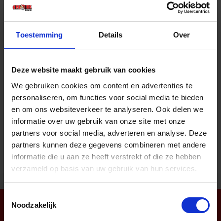
Prijs per 1 Stuk
€ 171,66 incl. BTW
Toestemming
Details
Over
-
+
Stuk
Deze website maakt gebruik van cookies
Bestel nu!
We gebruiken cookies om content en advertenties te
personaliseren, om functies voor social media te bieden
en om ons websiteverkeer te analyseren. Ook delen we
informatie over uw gebruik van onze site met onze
Aantal producten tonen
partners voor social media, adverteren en analyse. Deze
partners kunnen deze gegevens combineren met andere
informatie die u aan ze heeft verstrekt of die ze hebben
verzameld op basis van uw gebruik van hun services.
Toestemmingsselectie
Noodzakelijk
Nieuwsbrief