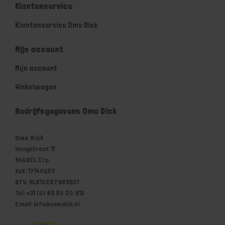
Klantenservice
Klantenservice Ome Dick
Mijn account
Mijn account
Winkelwagen
Bedrijfsgegevens Ome Dick
Ome Dick
Hoogstraat 11
5469EL Erp
KvK: 17140625
BTW: NL810287985B01
Tel: +31 (0) 85 20 20 913
Email: info@omedick.nl