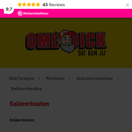
×
43
Reviews
9,7
Startpagina
Machines
Accu gereedschap
Soldeerbouten
Soldeerbouten
Soldeerbouten