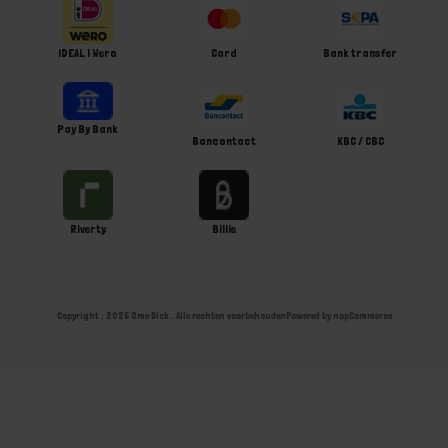
iDEAL | Wero
Card
Bank transfer
Pay By Bank
Bancontact
KBC / CBC
Riverty
Billie
Copyright ; 2026 Ome Dick . Alle rechten voorbehouden
Powered by
nopCommerce