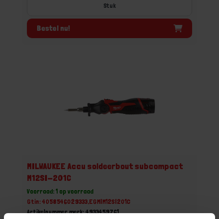
Stuk
Bestel nu!
MILWAUKEE Accu soldeerbout subcompact
M12SI-201C
Voorraad: 1 op voorraad
Gtin: 4058546029333,EGMIM12SI201C
Artikelnummer merk: 4933459761