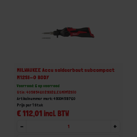
MILWAUKEE Accu soldeerbout subcompact
M12SI-0 BODY
Voorraad: 6 op voorraad
Gtin: 4058546029326,EGMIM12SI0
Artikelnummer merk: 4933459760
Prijs per 1 Stuk
€ 112,01 incl. BTW
-
+