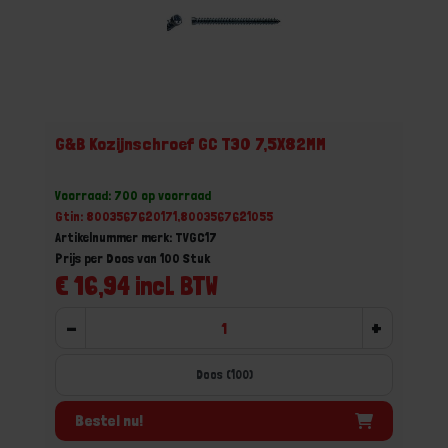
G&B Kozijnschroef GC T30 7,5X82MM
Voorraad: 700 op voorraad
Gtin: 8003567620171,8003567621055
Artikelnummer merk: TVGC17
Prijs per Doos van 100 Stuk
€ 16,94 incl. BTW
-
+
Doos (100)
Bestel nu!