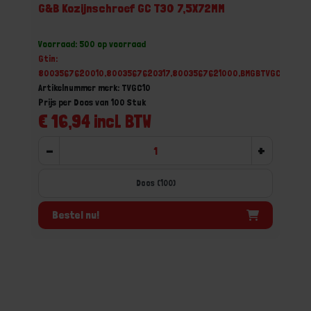
G&B Kozijnschroef GC T30 7,5X72MM
Voorraad: 500 op voorraad
Gtin:
8003567620010,8003567620317,8003567621000,BMGBTVGC10
Artikelnummer merk: TVGC10
Prijs per Doos van 100 Stuk
€ 16,94 incl. BTW
-
+
Doos (100)
Bestel nu!