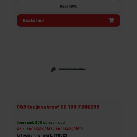
Doos (100)
Bestel nu!
G&B Kozijnschroef GC T30 7,5X62MM
Voorraad: 900 op voorraad
Gtin: 8003567621376,8003567621512
Artikelnummer merk: TVGC23