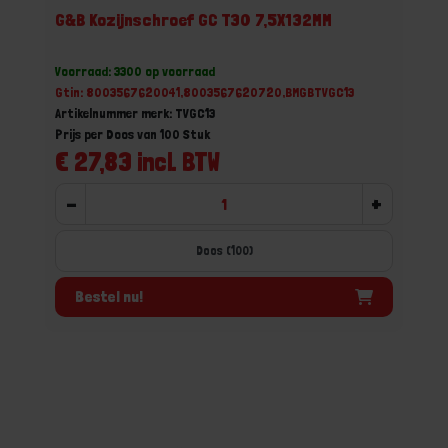
G&B Kozijnschroef GC T30 7,5X132MM
Voorraad: 3300 op voorraad
Gtin: 8003567620041,8003567620720,BMGBTVGC13
Artikelnummer merk: TVGC13
Prijs per Doos van 100 Stuk
€ 27,83 incl. BTW
-
+
Doos (100)
Bestel nu!