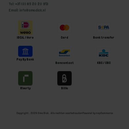
Tel: +31 (0) 85 20 20 913
Email: info@omedick.nl
iDEAL | Wero
Card
Bank transfer
Pay By Bank
Bancontact
KBC / CBC
Riverty
Billie
Copyright ; 2026 Ome Dick . Alle rechten voorbehouden
Powered by
nopCommerce