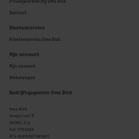
Privacyverklaring Ome Dick
Contact
Klantenservice
Klantenservice Ome Dick
Mijn account
Mijn account
Winkelwagen
Bedrijfsgegevens Ome Dick
Ome Dick
Hoogstraat 11
5469EL Erp
KvK: 17140625
BTW: NL810287985B01