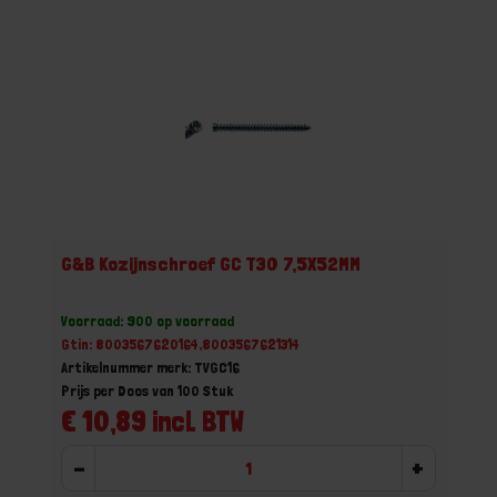
G&B Kozijnschroef GC T30 7,5X52MM
Voorraad: 900 op voorraad
Gtin: 8003567620164,8003567621314
Artikelnummer merk: TVGC16
Prijs per Doos van 100 Stuk
€ 10,89 incl. BTW
-
+