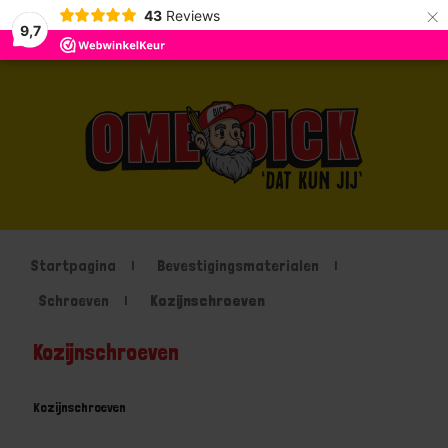
×
43
Reviews
9,7
Startpagina
Bevestigingsmaterialen
Schroeven
Kozijnschroeven
Kozijnschroeven
Kozijnschroeven