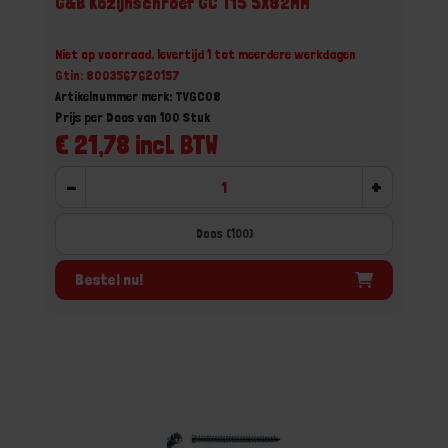
G&B Kozijnschroef GC T15 5X82MM
Niet op voorraad, levertijd 1 tot meerdere werkdagen
Gtin: 8003567620157
Artikelnummer merk: TVGC08
Prijs per Doos van 100 Stuk
€ 21,78 incl. BTW
-
+
Doos (100)
Bestel nu!