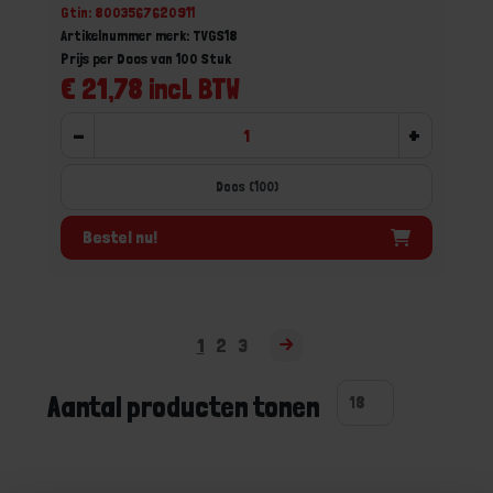
Gtin: 8003567620911
Artikelnummer merk: TVGS18
Prijs per Doos van 100 Stuk
€ 21,78 incl. BTW
-
+
Doos (100)
Bestel nu!
1
2
3
Aantal producten tonen