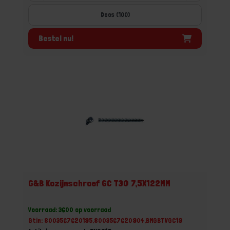
Doos (100)
Bestel nu!
G&B Kozijnschroef GC T30 7,5X122MM
Voorraad: 3600 op voorraad
Gtin: 8003567620195,8003567620904,BMGBTVGC19