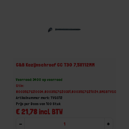
G&B Kozijnschroef GC T30 7,5X112MM
Voorraad: 3400 op voorraad
Gtin:
8003567620034,8003567620331,8003567621024,BMGBTVGC12
Artikelnummer merk: TVGC12
Prijs per Doos van 100 Stuk
€ 21,78 incl. BTW
-
+