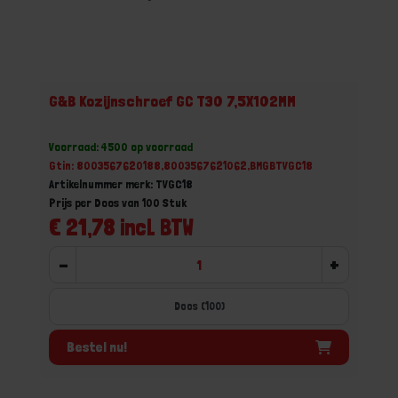
G&B Kozijnschroef GC T30 7,5X102MM
Voorraad: 4500 op voorraad
Gtin: 8003567620188,8003567621062,BMGBTVGC18
Artikelnummer merk: TVGC18
Prijs per Doos van 100 Stuk
€ 21,78 incl. BTW
-
+
Doos (100)
Bestel nu!