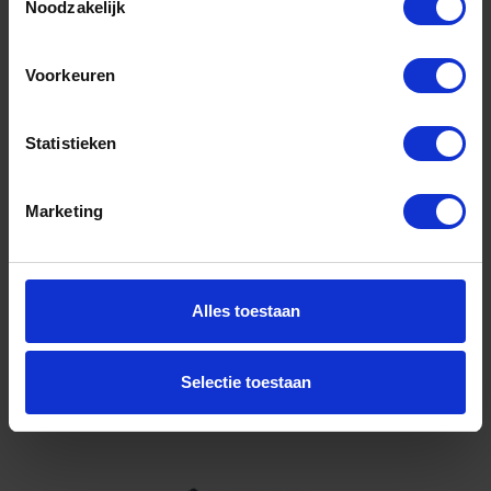
Noodzakelijk
G&B Kozijnschroef GC T30 7,5X252MM
Niet op voorraad, levertijd 1 tot meerdere werkdagen
Voorkeuren
Gtin: 8003567620652
Artikelnummer merk: TVGC22
Statistieken
Prijs per Doos van 100 Stuk
€ 114,95 incl. BTW
Marketing
-
+
Doos (100)
Alles toestaan
Bestel nu!
Selectie toestaan