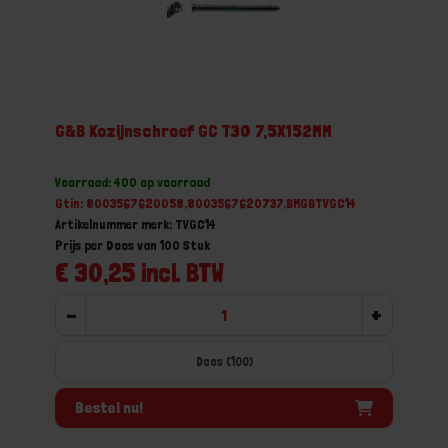
G&B Kozijnschroef GC T30 7,5X152MM
Voorraad: 400 op voorraad
Gtin: 8003567620058,8003567620737,BMGBTVGC14
Artikelnummer merk: TVGC14
Prijs per Doos van 100 Stuk
€ 30,25 incl. BTW
-
+
Doos (100)
Bestel nu!