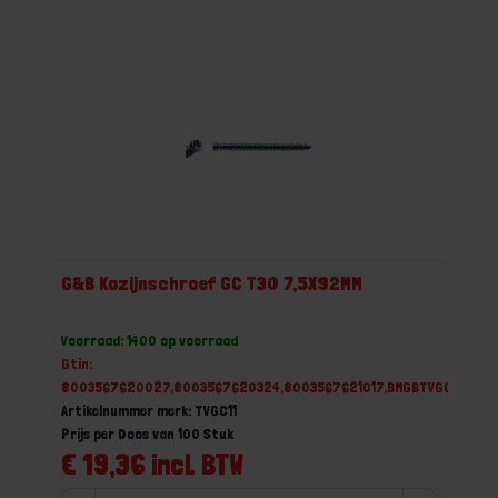
G&B Kozijnschroef GC T30 7,5X92MM
Voorraad: 1400 op voorraad
Gtin:
8003567620027,8003567620324,8003567621017,BMGBTVGC11
Artikelnummer merk: TVGC11
Prijs per Doos van 100 Stuk
€ 19,36 incl. BTW