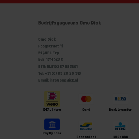
Bedrijfsgegevens Ome Dick
Ome Dick
Hoogstraat 11
5469EL Erp
KvK: 17140625
BTW: NL810287985B01
Tel: +31 (0) 85 20 20 913
Email: info@omedick.nl
iDEAL | Wero
Card
Bank transfer
Pay By Bank
Bancontact
KBC / CBC