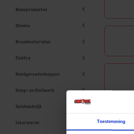
Bouwproducten
Chemie
Draadmaterialen
Elektra
Handgereedschappen
Hang- en Sluitwerk
Huishoudelijk
Toestemming
IJzerwaren