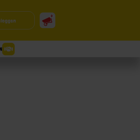
0
nloggen
N