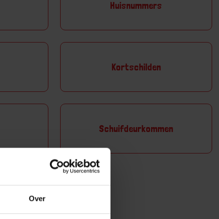
Huisnummers
Kortschilden
Schuifdeurkommen
n
Over