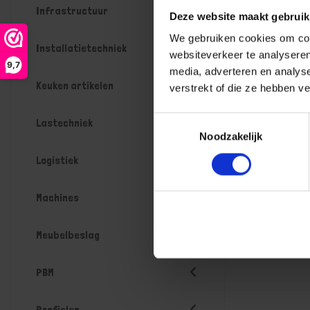
Infrastructuur
Deze website maakt gebruik
We gebruiken cookies om cont
Installatietechniek
websiteverkeer te analyseren
9,7
media, adverteren en analys
Keuken artikelen
verstrekt of die ze hebben v
Toestemmingsselectie
Lastechniek
Noodzakelijk
Logistiek
Machines
Meubelbeslag
PBM
Profielen