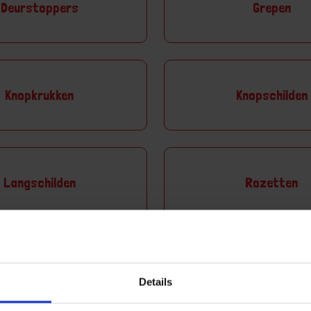
Deurstoppers
Grepen
Knopkrukken
Knopschilden
Langschilden
Rozetten
Stormkettingen
Symboolplate
Details