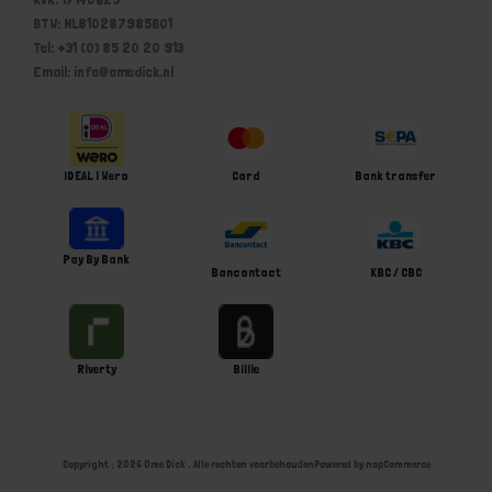
BTW: NL810287985B01
Tel: +31 (0) 85 20 20 913
Email: info@omedick.nl
iDEAL | Wero
Card
Bank transfer
Pay By Bank
Bancontact
KBC / CBC
Riverty
Billie
Copyright ; 2026 Ome Dick . Alle rechten voorbehouden
Powered by
nopCommerce