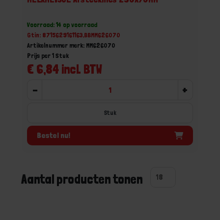
Voorraad: 14 op voorraad
Gtin: 8715629161163,BBMM626070
Artikelnummer merk: MM626070
Prijs per 1 Stuk
€ 6,84 incl. BTW
-
+
Stuk
Bestel nu!
Aantal producten tonen