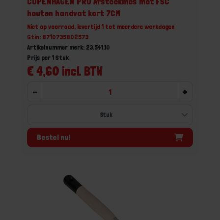
COPENHAGEN PRO Afsteekmes met FSC
houten handvat kort 7CM
Niet op voorraad, levertijd 1 tot meerdere werkdagen
Gtin: 8710735802573
Artikelnummer merk: 23.541.10
Prijs per 1 Stuk
€ 4,60 incl. BTW
-
+
Bestel nu!