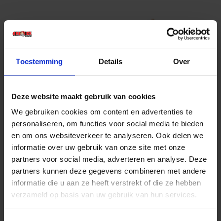
Toestemming
Details
Over
Deze website maakt gebruik van cookies
DE WIT Afsteekmes 9,5CM gesmeed met steel
We gebruiken cookies om content en advertenties te
1500X32MM
personaliseren, om functies voor social media te bieden
en om ons websiteverkeer te analyseren. Ook delen we
Niet op voorraad, levertijd 1 tot meerdere werkdagen
Gtin: 8712129625300,BBKO962530
informatie over uw gebruik van onze site met onze
Artikelnummer merk: 962530
partners voor social media, adverteren en analyse. Deze
Prijs per 1 Stuk
partners kunnen deze gegevens combineren met andere
€ 32,67 incl. BTW
informatie die u aan ze heeft verstrekt of die ze hebben
verzameld op basis van uw gebruik van hun services.
-
+