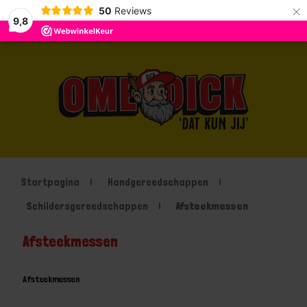
×
50
Reviews
9,8
Startpagina
Handgereedschappen
Schildersgereedschappen
Afsteekmessen
Afsteekmessen
Afsteekmessen