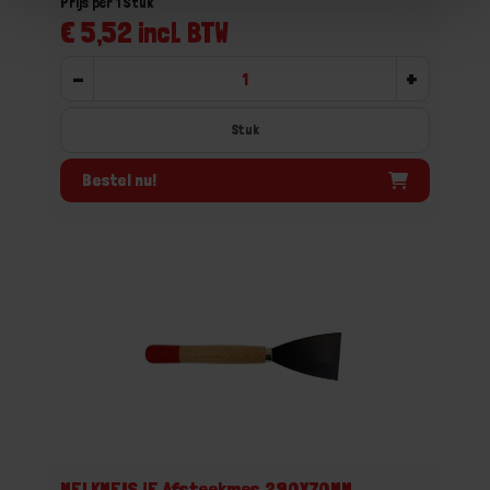
Prijs per 1 Stuk
€ 5,52 incl. BTW
-
+
Stuk
Bestel nu!
MELKMEISJE Afsteekmes 290X70MM