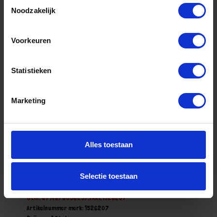
Toestemmingsselectie
Stuk
Noodzakelijk
Bestel nu!
Voorkeuren
Statistieken
Marketing
Alles toestaan
KELFORT Afsteekmes 7CM
Selectie toestaan
Voorraad: 2 op voorraad
Gtin: 8714678058257,VAKE1526207
Artikelnummer merk: 1526207