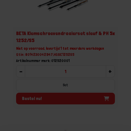
BETA Klemschroevendraaierset sleuf & PH 5x
1252/S5
Niet op voorraad, levertijd 1 tot meerdere werkdagen
Gtin: 8014230042947,HGBE1252S5
Artikelnummer merk: 012520001
-
+
Set
Bestel nu!