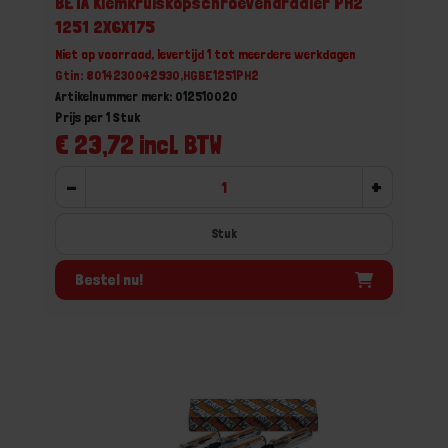
BETA Klemkruiskopschroevendraaier PH2
1251 2X6X175
Niet op voorraad, levertijd 1 tot meerdere werkdagen
Gtin: 8014230042930,HGBE1251PH2
Artikelnummer merk: 012510020
Prijs per 1 Stuk
€ 23,72 incl. BTW
-
+
Stuk
Bestel nu!