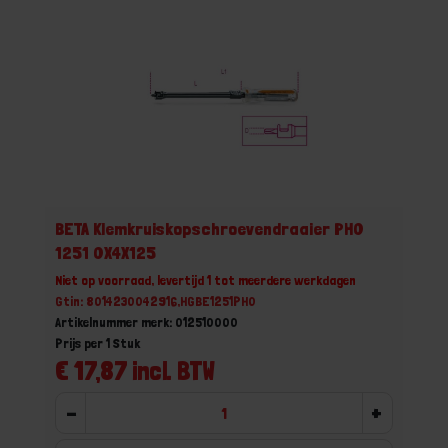
BETA Klemkruiskopschroevendraaier PH0
1251 0X4X125
Niet op voorraad, levertijd 1 tot meerdere werkdagen
Gtin: 8014230042916,HGBE1251PH0
Artikelnummer merk: 012510000
Prijs per 1 Stuk
€ 17,87 incl. BTW
-
+