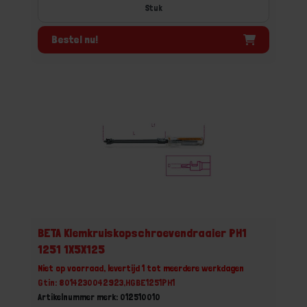
Stuk
Bestel nu!
BETA Klemkruiskopschroevendraaier PH1
1251 1X5X125
Niet op voorraad, levertijd 1 tot meerdere werkdagen
Gtin: 8014230042923,HGBE1251PH1
Artikelnummer merk: 012510010