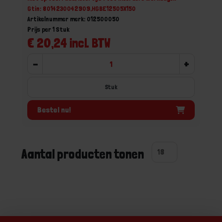
Gtin: 8014230042909,HGBE12505X150
Artikelnummer merk: 012500050
Prijs per 1 Stuk
€ 20,24 incl. BTW
-
+
Stuk
Bestel nu!
Aantal producten tonen