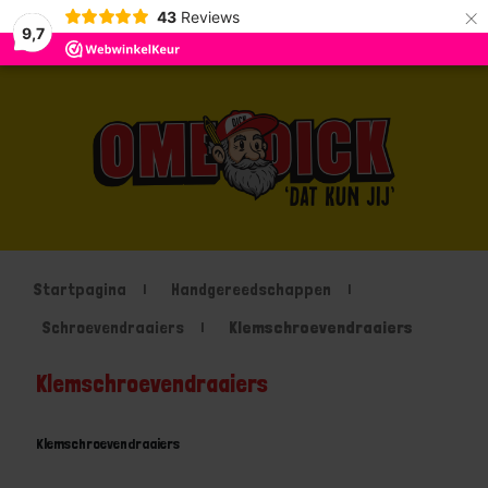
×
43
Reviews
9,7
Startpagina
Handgereedschappen
Schroevendraaiers
Klemschroevendraaiers
Klemschroevendraaiers
Klemschroevendraaiers