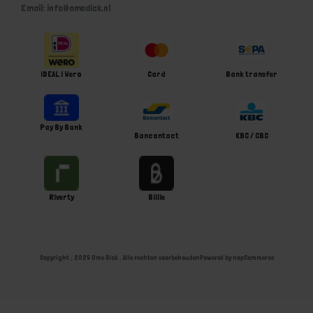
Email: info@omedick.nl
iDEAL | Wero
Card
Bank transfer
Pay By Bank
Bancontact
KBC / CBC
Riverty
Billie
Copyright ; 2026 Ome Dick . Alle rechten voorbehouden
Powered by
nopCommerce