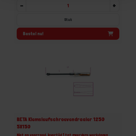
-
+
Stuk
Bestel nu!
BETA Klemsleufschroevendraaier 1250
5X150
Niet op voorraad, levertijd 1 tot meerdere werkdagen