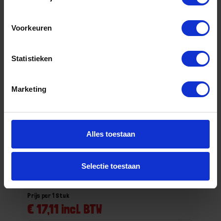
Voorkeuren
Statistieken
Marketing
Alles toestaan
BETA Klemsleufschroevendraaier 1250 4X125
Niet op voorraad, levertijd 1 tot meerdere werkdagen
Selectie toestaan
Gtin: 8014230042893,HGBE12504X125
Artikelnummer merk: 012500040
Prijs per 1 Stuk
€ 17,11 incl. BTW