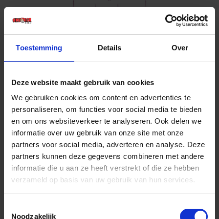
Toestemming
Details
Over
Deze website maakt gebruik van cookies
BETA Klemsleufschroevendraaier 1250
3X125
We gebruiken cookies om content en advertenties te
Niet op voorraad, levertijd 1 tot meerdere werkdagen
personaliseren, om functies voor social media te bieden
Gtin: 8014230042886,HGBE12503X125
en om ons websiteverkeer te analyseren. Ook delen we
Artikelnummer merk: 012500030
informatie over uw gebruik van onze site met onze
Prijs per 1 Stuk
partners voor social media, adverteren en analyse. Deze
€ 15,92 incl. BTW
partners kunnen deze gegevens combineren met andere
informatie die u aan ze heeft verstrekt of die ze hebben
-
+
verzameld op basis van uw gebruik van hun services.
Stuk
Toestemmingsselectie
Noodzakelijk
Bestel nu!