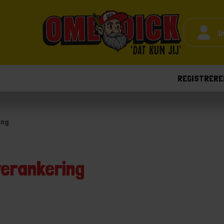
I
REGISTRERE
ing
erankering