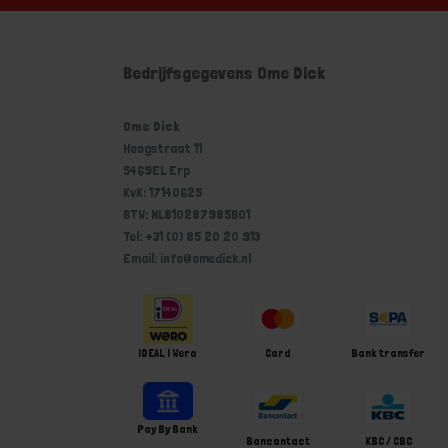
Bedrijfsgegevens Ome Dick
Ome Dick
Hoogstraat 11
5469EL Erp
KvK: 17140625
BTW: NL810287985B01
Tel: +31 (0) 85 20 20 913
Email: info@omedick.nl
iDEAL | Wero
Card
Bank transfer
Pay By Bank
Bancontact
KBC / CBC