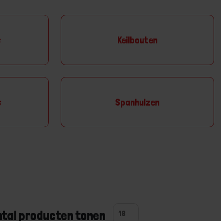
s
Keilbouten
s
Spanhulzen
ntal producten tonen