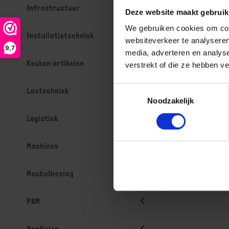
Infrastructuur
Deze website maakt gebruik
We gebruiken cookies om cont
Installatietechniek
websiteverkeer te analyseren
9,7
media, adverteren en analys
Keuken artikelen
verstrekt of die ze hebben v
Toestemmingsselectie
Lastechniek
Noodzakelijk
Logistiek
Machines
Meubelbeslag
PBM
Profielen