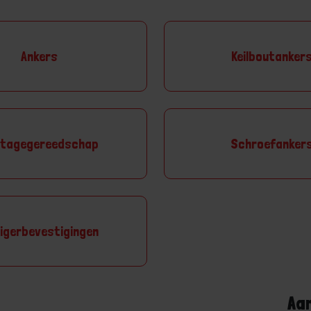
Ankers
Keilboutanker
tagegereedschap
Schroefanker
igerbevestigingen
Aa