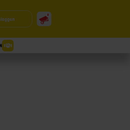
0
nloggen
N