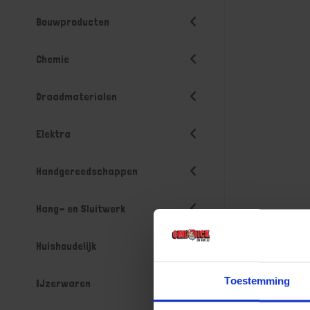
Bouwproducten
Chemie
Draadmaterialen
Elektra
Handgereedschappen
Hang- en Sluitwerk
Huishoudelijk
Toestemming
IJzerwaren