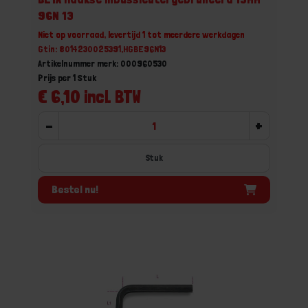
96N 13
Niet op voorraad, levertijd 1 tot meerdere werkdagen
Gtin: 8014230025391,HGBE96N13
Artikelnummer merk: 000960530
Prijs per 1 Stuk
€ 6,10 incl. BTW
-
+
Stuk
Bestel nu!