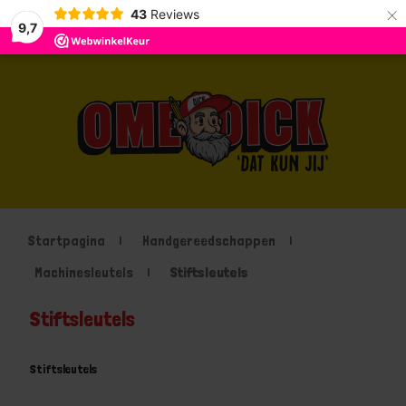
×
43
Reviews
9,7
Startpagina
Handgereedschappen
Machinesleutels
Stiftsleutels
Stiftsleutels
Stiftsleutels