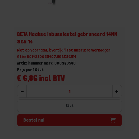
BETA Haakse inbussleutel gebruneerd 14MM
96N 14
Niet op voorraad, levertijd 1 tot meerdere werkdagen
Gtin: 8014230025407,HGBE96N14
Artikelnummer merk: 000960540
Prijs per 1 Stuk
€ 6,86 incl. BTW
-
+
Stuk
Bestel nu!