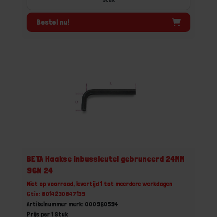
Bestel nu!
BETA Haakse inbussleutel gebruneerd 24MM
96N 24
Niet op voorraad, levertijd 1 tot meerdere werkdagen
Gtin: 8014230847139
Artikelnummer merk: 000960594
Prijs per 1 Stuk