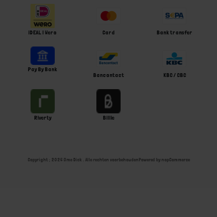
iDEAL | Wero
Card
Bank transfer
Pay By Bank
Bancontact
KBC / CBC
Riverty
Billie
Copyright ; 2026 Ome Dick . Alle rechten voorbehouden
Powered by
nopCommerce