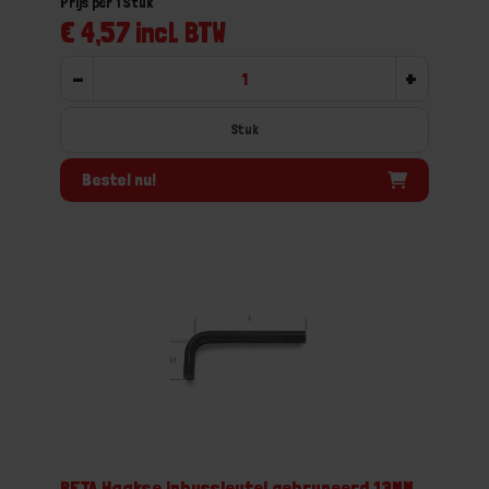
Prijs per 1 Stuk
€ 4,57 incl. BTW
-
+
Stuk
Bestel nu!
BETA Haakse inbussleutel gebruneerd 13MM