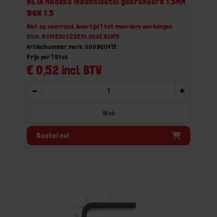
BETA Haakse inbussleutel gebruneerd 1,5MM
96N 1,5
Niet op voorraad, levertijd 1 tot meerdere werkdagen
Gtin: 8014230025254,HGBE96N15
Artikelnummer merk: 000960415
Prijs per 1 Stuk
€ 0,52 incl. BTW
-
+
Stuk
Bestel nu!