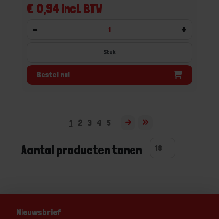
€ 0,94 incl. BTW
-
+
Stuk
Bestel nu!
1
2
3
4
5
Aantal producten tonen
Nieuwsbrief