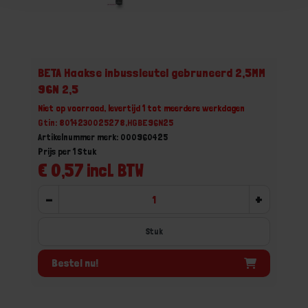
BETA Haakse inbussleutel gebruneerd 2,5MM
96N 2,5
Niet op voorraad, levertijd 1 tot meerdere werkdagen
Gtin: 8014230025278,HGBE96N25
Artikelnummer merk: 000960425
Prijs per 1 Stuk
€ 0,57 incl. BTW
-
+
Stuk
Bestel nu!