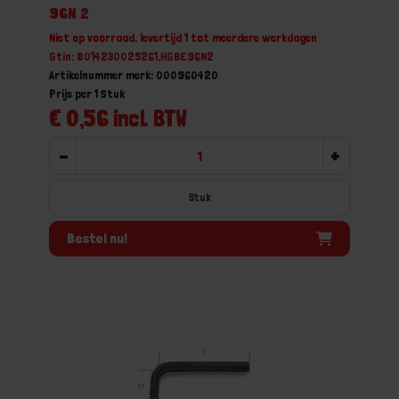
96N 2
Niet op voorraad, levertijd 1 tot meerdere werkdagen
Gtin: 8014230025261,HGBE96N2
Artikelnummer merk: 000960420
Prijs per 1 Stuk
€ 0,56 incl. BTW
-
+
Stuk
Bestel nu!