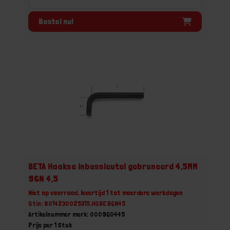
Bestel nu!
BETA Haakse inbussleutel gebruneerd 4,5MM
96N 4,5
Niet op voorraad, levertijd 1 tot meerdere werkdagen
Gtin: 8014230025315,HGBE96N45
Artikelnummer merk: 000960445
Prijs per 1 Stuk