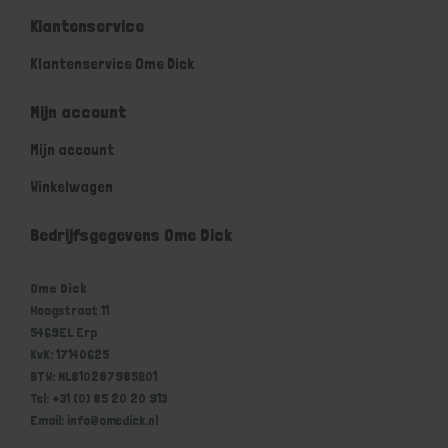
Klantenservice
Klantenservice Ome Dick
Mijn account
Mijn account
Winkelwagen
Bedrijfsgegevens Ome Dick
Ome Dick
Hoogstraat 11
5469EL Erp
KvK: 17140625
BTW: NL810287985B01
Tel: +31 (0) 85 20 20 913
Email: info@omedick.nl