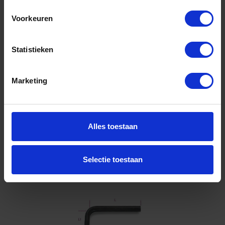
96N 19
Voorkeuren
Niet op voorraad, levertijd 1 tot meerdere werkdagen
Gtin: 8014230025421,HGBE96N19
Artikelnummer merk: 000960590
Statistieken
Prijs per 1 Stuk
€ 15,08 incl. BTW
Marketing
-
+
Stuk
Alles toestaan
Bestel nu!
Selectie toestaan