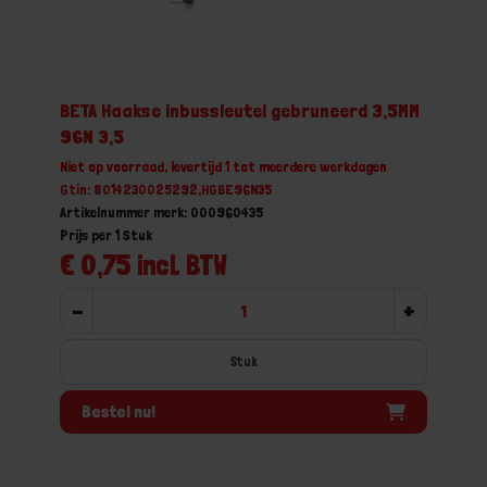
BETA Haakse inbussleutel gebruneerd 3,5MM
96N 3,5
Niet op voorraad, levertijd 1 tot meerdere werkdagen
Gtin: 8014230025292,HGBE96N35
Artikelnummer merk: 000960435
Prijs per 1 Stuk
€ 0,75 incl. BTW
-
+
Stuk
Bestel nu!