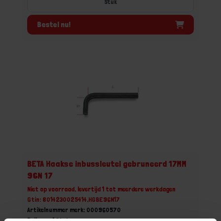
Stuk
Bestel nu!
BETA Haakse inbussleutel gebruneerd 17MM
96N 17
Niet op voorraad, levertijd 1 tot meerdere werkdagen
Gtin: 8014230025414,HGBE96N17
Artikelnummer merk: 000960570
Prijs per 1 Stuk