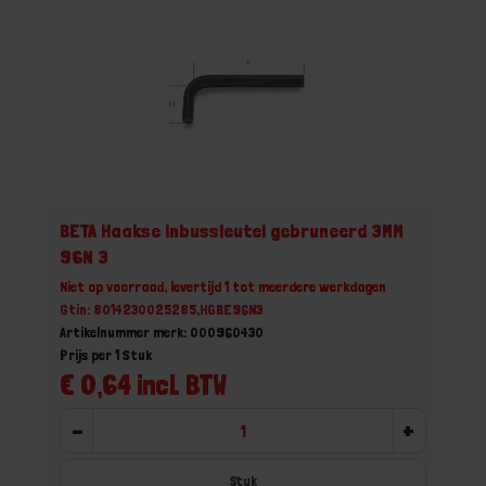
BETA Haakse inbussleutel gebruneerd 3MM
96N 3
Niet op voorraad, levertijd 1 tot meerdere werkdagen
Gtin: 8014230025285,HGBE96N3
Artikelnummer merk: 000960430
Prijs per 1 Stuk
€ 0,64 incl. BTW
-
+
Stuk