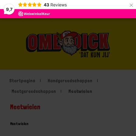
×
43
Reviews
9,7
Startpagina
Handgereedschappen
Meetgereedschappen
Meetwielen
Meetwielen
Meetwielen