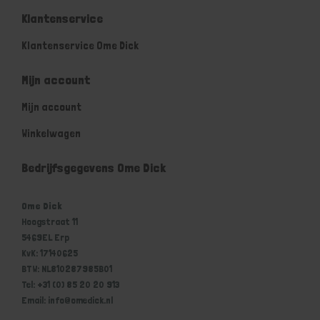
Klantenservice
Klantenservice Ome Dick
Mijn account
Mijn account
Winkelwagen
Bedrijfsgegevens Ome Dick
Ome Dick
Hoogstraat 11
5469EL Erp
KvK: 17140625
BTW: NL810287985B01
Tel: +31 (0) 85 20 20 913
Email: info@omedick.nl