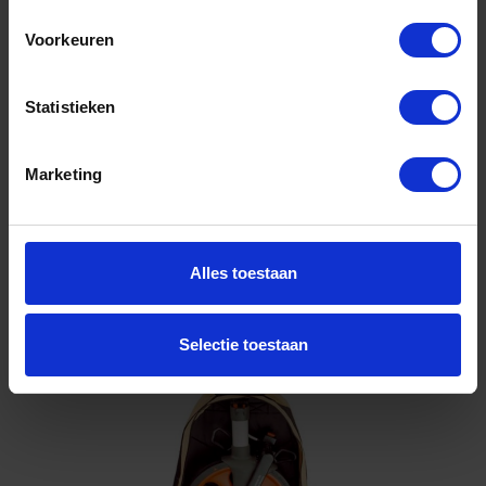
703128
Voorkeuren
Niet op voorraad, levertijd 1 tot meerdere werkdagen
Gtin: 4016054324227,BBNEN703128
Artikelnummer merk: 703128
Statistieken
Prijs per 1 Set
€ 221,79 incl. BTW
Marketing
-
+
Set
Alles toestaan
Bestel nu!
Selectie toestaan