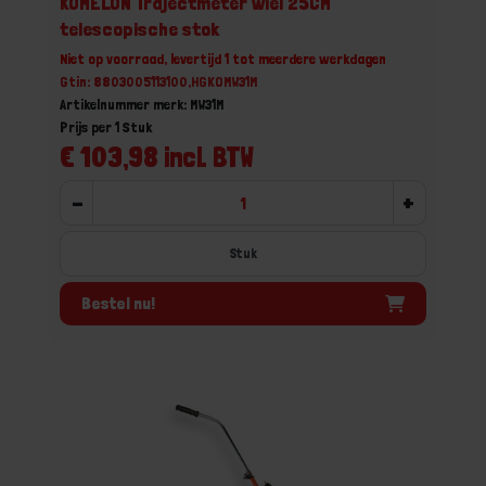
KOMELON Trajectmeter wiel 25CM
telescopische stok
Niet op voorraad, levertijd 1 tot meerdere werkdagen
Gtin: 8803005113100,HGKOMW31M
Artikelnummer merk: MW31M
Prijs per 1 Stuk
€ 103,98 incl. BTW
-
+
Stuk
Bestel nu!