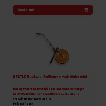
Bestel nu!
NESTLE Meetwiel Rolltacho met dicht wiel
Niet op voorraad, levertijd 1 tot meerdere werkdagen
Gtin: 4033931957613,4033931944736,BBKO1352110
Artikelnummer merk: 1352110
Prijs per 1 Stuk