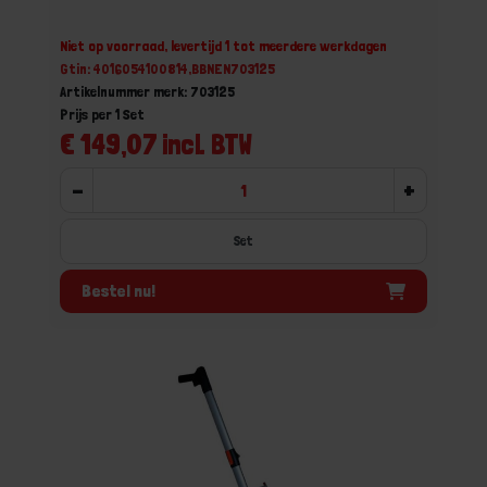
Niet op voorraad, levertijd 1 tot meerdere werkdagen
Gtin: 4016054100814,BBNEN703125
Artikelnummer merk: 703125
Prijs per 1 Set
€ 149,07 incl. BTW
-
+
Set
Bestel nu!