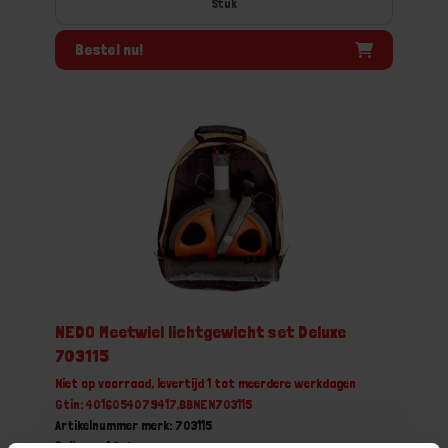
Stuk
Bestel nu!
NEDO Meetwiel lichtgewicht set Deluxe
703115
Niet op voorraad, levertijd 1 tot meerdere werkdagen
Gtin: 4016054079417,BBNEN703115
Artikelnummer merk: 703115
Prijs per 1 Set