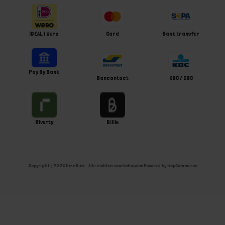
iDEAL | Wero
Card
Bank transfer
Pay By Bank
Bancontact
KBC / CBC
Riverty
Billie
Copyright ; 2026 Ome Dick . Alle rechten voorbehouden
Powered by
nopCommerce