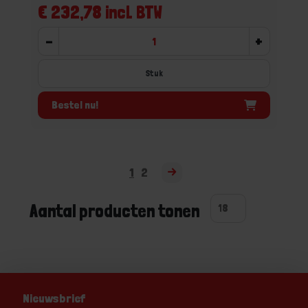
€ 232,78 incl. BTW
-
+
Stuk
Bestel nu!
1
2
Aantal producten tonen
Nieuwsbrief