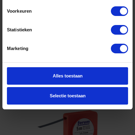
gehard 0,15MM
Voorkeuren
Niet op voorraad, levertijd 1 tot meerdere werkdagen
Gtin: 4317784857123,HGF4252504034
Artikelnummer merk: 0004252504034
Statistieken
Prijs per 1 Stuk
€ 16,12 incl. BTW
Marketing
-
+
Stuk
Alles toestaan
Bestel nu!
Selectie toestaan