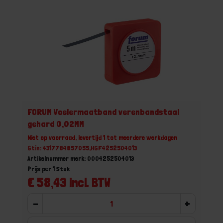
FORUM Voelermaatband verenbandstaal
gehard 0,02MM
Niet op voorraad, levertijd 1 tot meerdere werkdagen
Gtin: 4317784857055,HGF4252504013
Artikelnummer merk: 0004252504013
Prijs per 1 Stuk
€ 58,43 incl. BTW
-
+