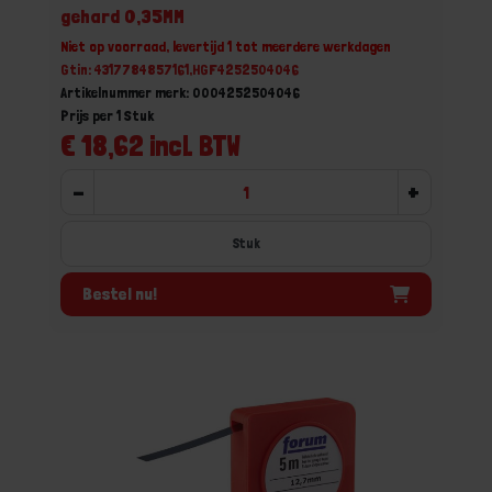
gehard 0,35MM
Niet op voorraad, levertijd 1 tot meerdere werkdagen
Gtin: 4317784857161,HGF4252504046
Artikelnummer merk: 0004252504046
Prijs per 1 Stuk
€ 18,62 incl. BTW
-
+
Stuk
Bestel nu!