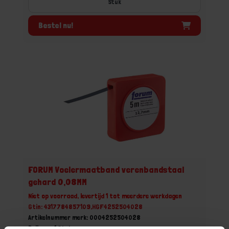
Stuk
Bestel nu!
FORUM Voelermaatband verenbandstaal
gehard 0,08MM
Niet op voorraad, levertijd 1 tot meerdere werkdagen
Gtin: 4317784857109,HGF4252504028
Artikelnummer merk: 0004252504028
Prijs per 1 Stuk