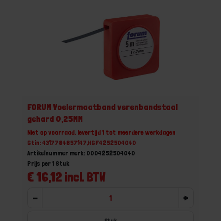
FORUM Voelermaatband verenbandstaal
gehard 0,25MM
Niet op voorraad, levertijd 1 tot meerdere werkdagen
Gtin: 4317784857147,HGF4252504040
Artikelnummer merk: 0004252504040
Prijs per 1 Stuk
€ 16,12 incl. BTW
-
+
Stuk