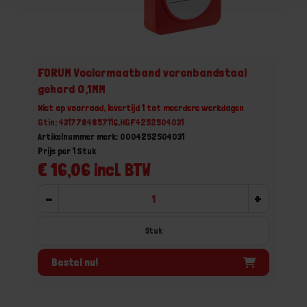
FORUM Voelermaatband verenbandstaal
gehard 0,1MM
Niet op voorraad, levertijd 1 tot meerdere werkdagen
Gtin: 4317784857116,HGF4252504031
Artikelnummer merk: 0004252504031
Prijs per 1 Stuk
€ 16,06 incl. BTW
-
+
Stuk
Bestel nu!