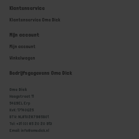
Klantenservice
Klantenservice Ome Dick
Mijn account
Mijn account
Winkelwagen
Bedrijfsgegevens Ome Dick
Ome Dick
Hoogstraat 11
5469EL Erp
KvK: 17140625
BTW: NL810287985B01
Tel: +31 (0) 85 20 20 913
Email: info@omedick.nl