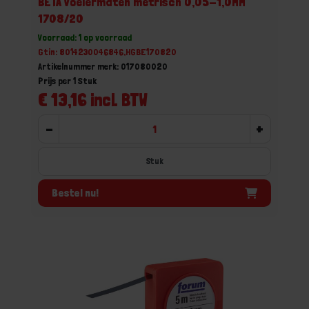
BETA Voelermaten metrisch 0,05-1,0MM
1708/20
Voorraad: 1 op voorraad
Gtin: 8014230046846,HGBE170820
Artikelnummer merk: 017080020
Prijs per 1 Stuk
€ 13,16 incl. BTW
-
+
Stuk
Bestel nu!