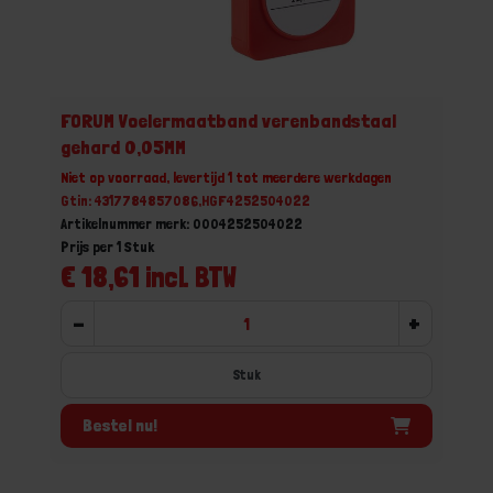
FORUM Voelermaatband verenbandstaal
gehard 0,05MM
Niet op voorraad, levertijd 1 tot meerdere werkdagen
Gtin: 4317784857086,HGF4252504022
Artikelnummer merk: 0004252504022
Prijs per 1 Stuk
€ 18,61 incl. BTW
-
+
Stuk
Bestel nu!