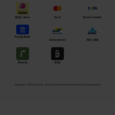
iDEAL | Wero
Card
Bank transfer
Pay By Bank
Bancontact
KBC / CBC
Riverty
Billie
Copyright ; 2026 Ome Dick . Alle rechten voorbehouden
Powered by
nopCommerce