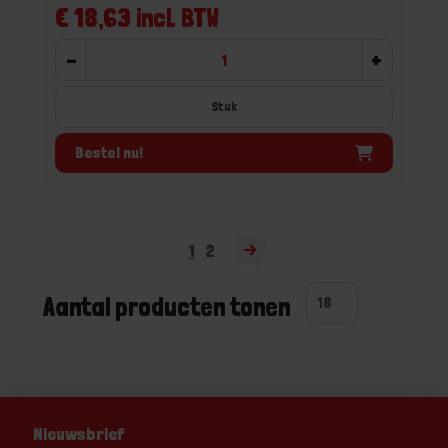
€ 18,63 incl. BTW
-
+
Stuk
Bestel nu!
1
2
Aantal producten tonen
Nieuwsbrief