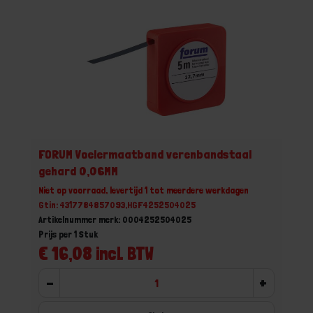
FORUM Voelermaatband verenbandstaal
gehard 0,06MM
Niet op voorraad, levertijd 1 tot meerdere werkdagen
Gtin: 4317784857093,HGF4252504025
Artikelnummer merk: 0004252504025
Prijs per 1 Stuk
€ 16,08 incl. BTW
-
+