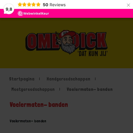
×
50
Reviews
9,8
Startpagina
Handgereedschappen
Meetgereedschappen
Voelermaten- banden
Voelermaten- banden
Voelermaten- banden