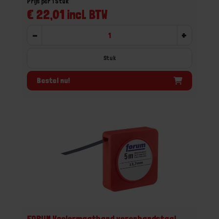
Prijs per 1 Stuk
€ 22,01 incl. BTW
-
+
Stuk
Bestel nu!
FORUM Voelermaatband verenbandstaal