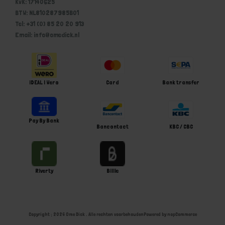
KvK: 17140625
BTW: NL810287985B01
Tel: +31 (0) 85 20 20 913
Email: info@omedick.nl
iDEAL | Wero
Card
Bank transfer
Pay By Bank
Bancontact
KBC / CBC
Riverty
Billie
Copyright ; 2026 Ome Dick . Alle rechten voorbehouden
Powered by
nopCommerce