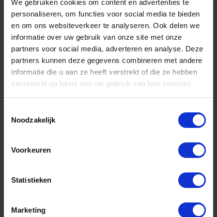
COPENHAGEN PRO Stopmes Rotterdams
We gebruiken cookies om content en advertenties te
model met FSC houten handvat
personaliseren, om functies voor social media te bieden
en om ons websiteverkeer te analyseren. Ook delen we
Niet op voorraad, levertijd 1 tot meerdere werkdagen
Gtin: 8710735802375
informatie over uw gebruik van onze site met onze
Artikelnummer merk: 23.531.20
partners voor social media, adverteren en analyse. Deze
Prijs per 1 Stuk
partners kunnen deze gegevens combineren met andere
€ 2,40 incl. BTW
informatie die u aan ze heeft verstrekt of die ze hebben
verzameld op basis van uw gebruik van hun services.
-
+
Toestemmingsselectie
Noodzakelijk
Bestel nu!
Voorkeuren
Aantal producten tonen
Statistieken
Marketing