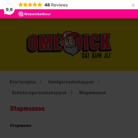
×
48
Reviews
9,8
Startpagina
Handgereedschappen
Schildersgereedschappen
Stopmessen
Stopmessen
Stopmessen