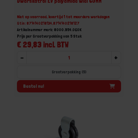
Dwarskatrol EV polyamide wiel 60MM
Niet op voorraad, levertijd 1 tot meerdere werkdagen
Gtin: 8714140218134,8714140218127
Artikelnummer merk: 8000.954.060K
Prijs per Grootverpakking van 5 Stuk
€ 29,83 incl. BTW
-
+
Grootverpakking (5)
Bestel nu!