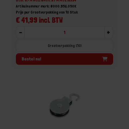
Gtin: 8714140218400,8714140218394
Artikelnummer merk: 8000.956.050K
Prijs per Grootverpakking van 10 Stuk
€ 41,99 incl. BTW
-
+
Grootverpakking (10)
Bestel nu!