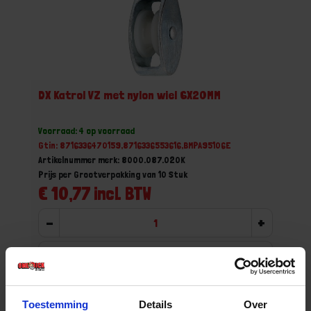
DX Katrol VZ met nylon wiel 6X20MM
Voorraad: 4 op voorraad
Gtin: 8716336470159,8716336553616,BMPA95106E
Artikelnummer merk: 8000.087.020K
Prijs per Grootverpakking van 10 Stuk
€ 10,77 incl. BTW
-
+
Grootverpakking (10)
Bestel nu!
Toestemming
Details
Over