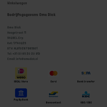
Winkelwagen
Bedrijfsgegevens Ome Dick
Ome Dick
Hoogstraat 11
5469EL Erp
KvK: 17140625
BTW: NL810287985B01
Tel: +31 (0) 85 20 20 913
Email: info@omedick.nl
iDEAL | Wero
Card
Bank transfer
Pay By Bank
Bancontact
KBC / CBC