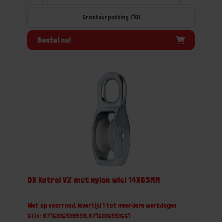
Grootverpakking (10)
Bestel nu!
DX Katrol VZ met nylon wiel 14X65MM
Niet op voorraad, levertijd 1 tot meerdere werkdagen
Gtin: 8716336539559,8716336553661