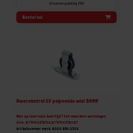
Grootverpakking (10)
Bestel nu!
Dwarskatrol EV polyamide wiel 50MM
Niet op voorraad, levertijd 1 tot meerdere werkdagen
Gtin: 8714140218103,8714140218097
Artikelnummer merk: 8000.954.050K