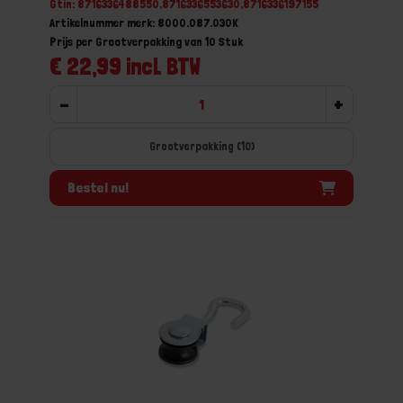
Gtin: 8716336488550,8716336553630,8716336197155
Artikelnummer merk: 8000.087.030K
Prijs per Grootverpakking van 10 Stuk
€ 22,99 incl. BTW
-
+
Grootverpakking (10)
Bestel nu!