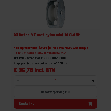
DX Katrol VZ met nylon wiel 10X40MM
Niet op voorraad, levertijd 1 tot meerdere werkdagen
Gtin: 8716336470357,8716336553647
Artikelnummer merk: 8000.087.040K
Prijs per Grootverpakking van 10 Stuk
€ 36,78 incl. BTW
-
+
Grootverpakking (10)
Bestel nu!