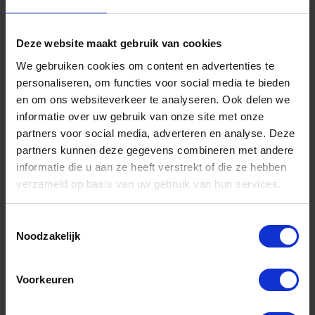
Deze website maakt gebruik van cookies
We gebruiken cookies om content en advertenties te
personaliseren, om functies voor social media te bieden
en om ons websiteverkeer te analyseren. Ook delen we
informatie over uw gebruik van onze site met onze
partners voor social media, adverteren en analyse. Deze
partners kunnen deze gegevens combineren met andere
informatie die u aan ze heeft verstrekt of die ze hebben
DX Katrol VZ met nylon wiel 7X25MM
verzameld op basis van uw gebruik van hun services.
Voorraad: 10 op voorraad
Toestemmingsselectie
Gtin:
Noodzakelijk
8716336470258,8716336553623,8716336149956,BMPA95107E
Artikelnummer merk: 8000.087.025K
Prijs per Grootverpakking van 10 Stuk
Voorkeuren
€ 17,67 incl. BTW