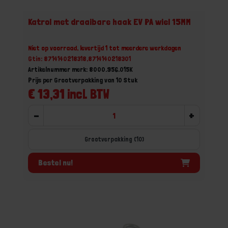
Katrol met draaibare haak EV PA wiel 15MM
Niet op voorraad, levertijd 1 tot meerdere werkdagen
Gtin: 8714140218318,8714140218301
Artikelnummer merk: 8000.956.015K
Prijs per Grootverpakking van 10 Stuk
€ 13,31 incl. BTW
-
+
Grootverpakking (10)
Bestel nu!