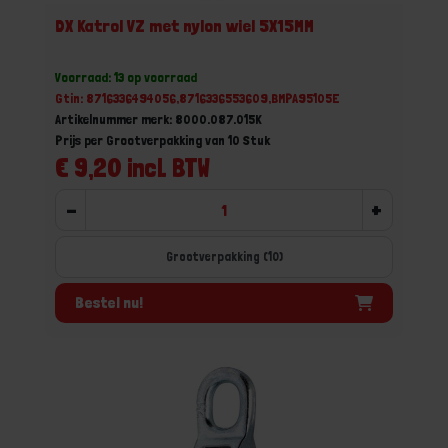
DX Katrol VZ met nylon wiel 5X15MM
Voorraad: 13 op voorraad
Gtin: 8716336494056,8716336553609,BMPA95105E
Artikelnummer merk: 8000.087.015K
Prijs per Grootverpakking van 10 Stuk
€ 9,20 incl. BTW
-
+
Grootverpakking (10)
Bestel nu!