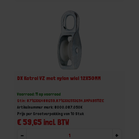
DX Katrol VZ met nylon wiel 12X50MM
Voorraad: 11 op voorraad
Gtin: 8716336488659,8716336553654,BMPA95112E
Artikelnummer merk: 8000.087.050K
Prijs per Grootverpakking van 10 Stuk
€ 59,65 incl. BTW
-
+