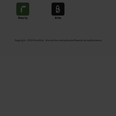
Riverty
Billie
Copyright ; 2026 Ome Dick . Alle rechten voorbehouden
Powered by
nopCommerce