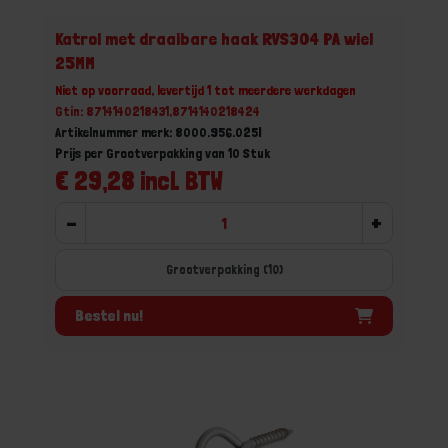
Katrol met draaibare haak RVS304 PA wiel
25MM
Niet op voorraad, levertijd 1 tot meerdere werkdagen
Gtin: 8714140218431,8714140218424
Artikelnummer merk: 8000.956.025I
Prijs per Grootverpakking van 10 Stuk
€ 29,28 incl. BTW
-
+
Grootverpakking (10)
Bestel nu!