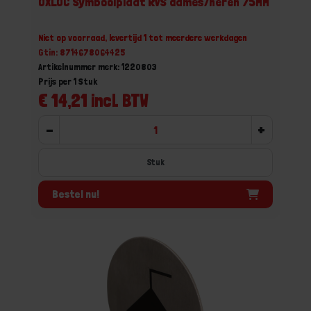
OXLOC Symboolplaat RVS dames/heren 75MM
Niet op voorraad, levertijd 1 tot meerdere werkdagen
Gtin: 8714678064425
Artikelnummer merk: 1220803
Prijs per 1 Stuk
€ 14,21 incl. BTW
-
+
Stuk
Bestel nu!