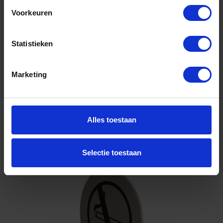
Voorkeuren
Niet op voorraad, levertijd 1 tot meerdere werkdagen
Gtin: 8714678064449
Statistieken
Artikelnummer merk: 1220805
Prijs per 1 Stuk
€ 14,21 incl. BTW
Marketing
-
+
Stuk
Alles toestaan
Bestel nu!
Selectie toestaan