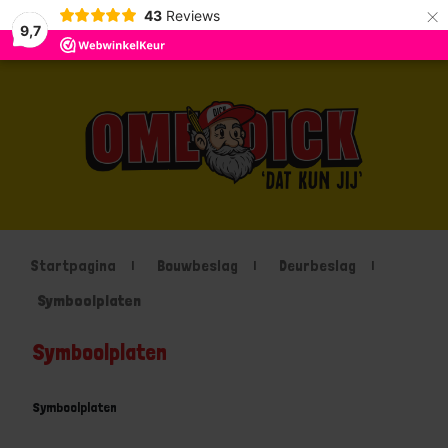
×
43
Reviews
9,7
Startpagina
Bouwbeslag
Deurbeslag
Symboolplaten
Symboolplaten
Symboolplaten