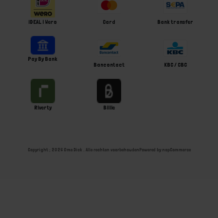
iDEAL | Wero
Card
Bank transfer
Pay By Bank
Bancontact
KBC / CBC
Riverty
Billie
Copyright ; 2026 Ome Dick . Alle rechten voorbehouden
Powered by
nopCommerce