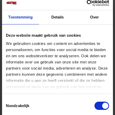
Prijs per 1 Stuk
€ 14,21 incl. BTW
Toestemming
Details
Over
-
+
Stuk
Deze website maakt gebruik van cookies
Bestel nu!
We gebruiken cookies om content en advertenties te
personaliseren, om functies voor social media te bieden
en om ons websiteverkeer te analyseren. Ook delen we
informatie over uw gebruik van onze site met onze
partners voor social media, adverteren en analyse. Deze
partners kunnen deze gegevens combineren met andere
informatie die u aan ze heeft verstrekt of die ze hebben
verzameld op basis van uw gebruik van hun services.
Toestemmingsselectie
Noodzakelijk
OXLOC Symboolplaat RVS invalide toilet 75MM