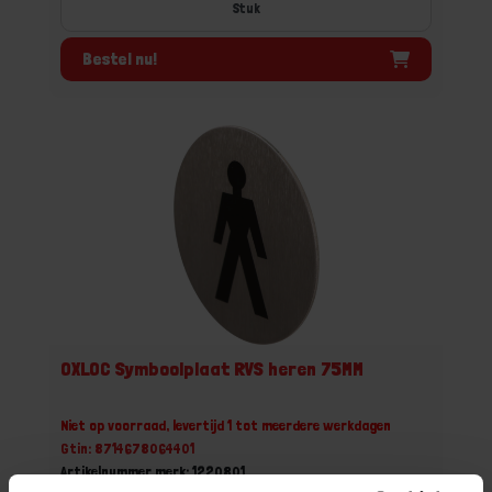
Stuk
Bestel nu!
OXLOC Symboolplaat RVS heren 75MM
Niet op voorraad, levertijd 1 tot meerdere werkdagen
Gtin: 8714678064401
Artikelnummer merk: 1220801