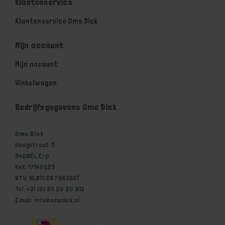
Klantenservice
Klantenservice Ome Dick
Mijn account
Mijn account
Winkelwagen
Bedrijfsgegevens Ome Dick
Ome Dick
Hoogstraat 11
5469EL Erp
KvK: 17140625
BTW: NL810287985B01
Tel: +31 (0) 85 20 20 913
Email: info@omedick.nl