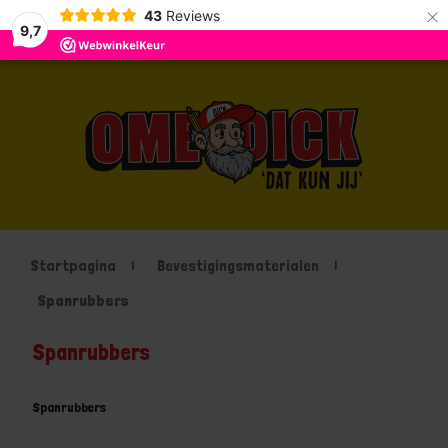
×
43
Reviews
9,7
Startpagina
Bevestigingsmaterialen
Spanrubbers
Spanrubbers
Spanrubbers