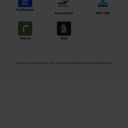
Pay By Bank
Bancontact
KBC / CBC
Riverty
Billie
Copyright ; 2026 Ome Dick . Alle rechten voorbehouden
Powered by
nopCommerce