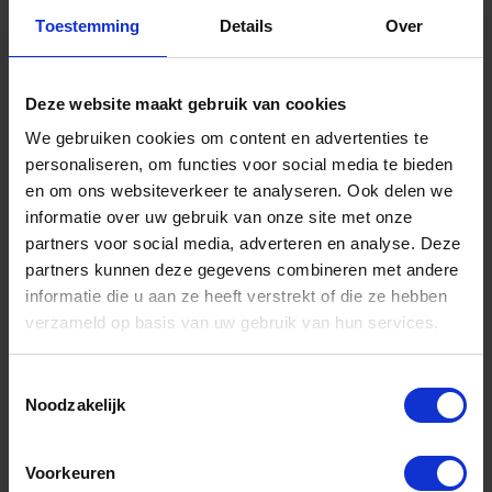
Toestemming
Details
Over
Informatie
Sitemap
Deze website maakt gebruik van cookies
We gebruiken cookies om content en advertenties te
Algemene voorwaarden Ome Dick
personaliseren, om functies voor social media te bieden
Over Ome Dick
en om ons websiteverkeer te analyseren. Ook delen we
informatie over uw gebruik van onze site met onze
Klachtenregeling Ome Dick
partners voor social media, adverteren en analyse. Deze
Retouren & Garantie Ome Dick
partners kunnen deze gegevens combineren met andere
informatie die u aan ze heeft verstrekt of die ze hebben
Privacyverklaring Ome Dick
verzameld op basis van uw gebruik van hun services.
Contact
Toestemmingsselectie
Klantenservice
Noodzakelijk
Klantenservice Ome Dick
Voorkeuren