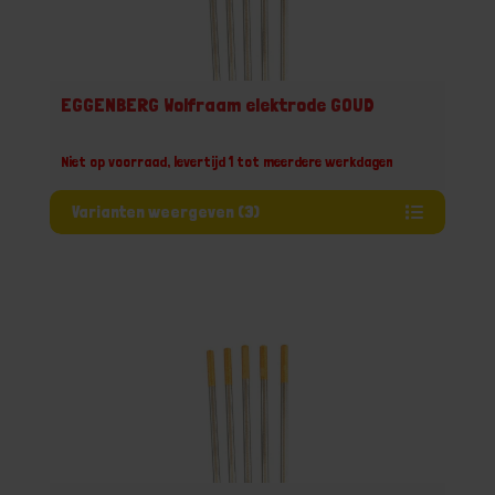
EGGENBERG Wolfraam elektrode GOUD
Niet op voorraad, levertijd 1 tot meerdere werkdagen
Varianten weergeven (3)