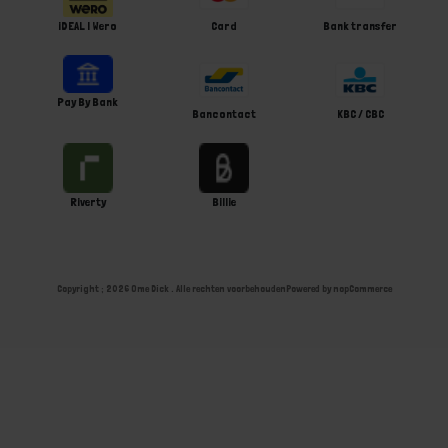
iDEAL | Wero
Card
Bank transfer
Pay By Bank
Bancontact
KBC / CBC
Riverty
Billie
Copyright ; 2026 Ome Dick . Alle rechten voorbehouden
Powered by
nopCommerce