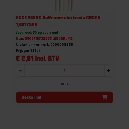
EGGENBERG Wolfraam elektrode GROEN
1,6X175MM
Voorraad: 30 op voorraad
Gtin: 9505796132955,LBEGGRUN16
Artikelnummer merk: 6000009859
Prijs per 1 Stuk
€ 2,81 incl. BTW
-
+
Stuk
Bestel nu!