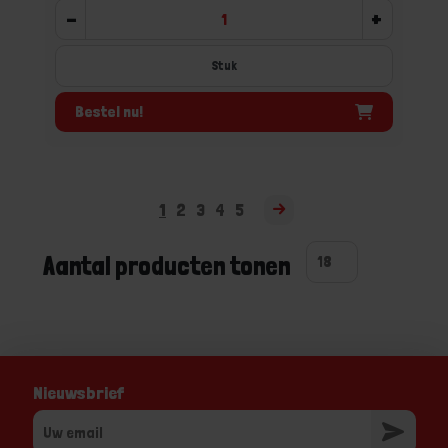
-
+
Stuk
Bestel nu!
1
2
3
4
5
Aantal producten tonen
Nieuwsbrief