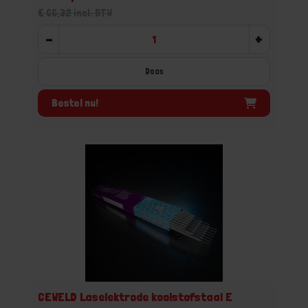
€ 66,32 incl. BTW
-
+
Doos
Bestel nu!
CEWELD Laselektrode koolstofstaal E