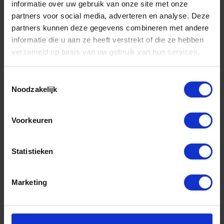
informatie over uw gebruik van onze site met onze
partners voor social media, adverteren en analyse. Deze
partners kunnen deze gegevens combineren met andere
informatie die u aan ze heeft verstrekt of die ze hebben
verzameld op basis van uw gebruik van hun services.
EGGENBERG Wolfraam elektrode GRIJS
Toestemmingsselectie
1,6X175MM
Noodzakelijk
Voorraad: 48 op voorraad
Gtin: 9507981528581,LBEGGRAU16
Voorkeuren
Artikelnummer merk: 6000009855
Prijs per 1 Stuk
€ 2,81 incl. BTW
Statistieken
-
+
Marketing
Stuk
Bestel nu!