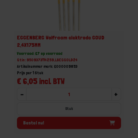
EGGENBERG Wolfraam elektrode GOUD
2,4X175MM
Voorraad: 67 op voorraad
Gtin: 9509373114259,LBEGGOLD24
Artikelnummer merk: 6000009853
Prijs per 1 Stuk
€ 6,05 incl. BTW
-
+
Stuk
Bestel nu!