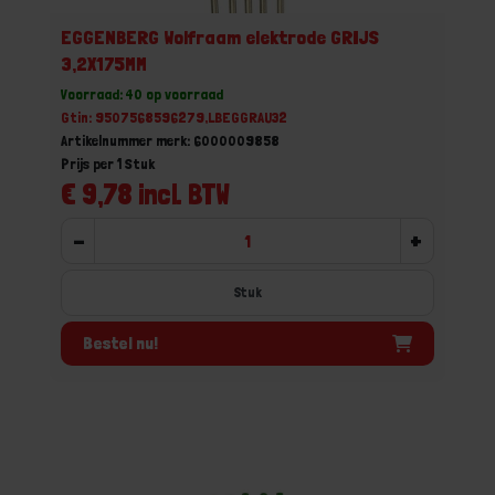
EGGENBERG Wolfraam elektrode GRIJS
3,2X175MM
Voorraad: 40 op voorraad
Gtin: 9507568596279,LBEGGRAU32
Artikelnummer merk: 6000009858
Prijs per 1 Stuk
€ 9,78 incl. BTW
-
+
Stuk
Bestel nu!