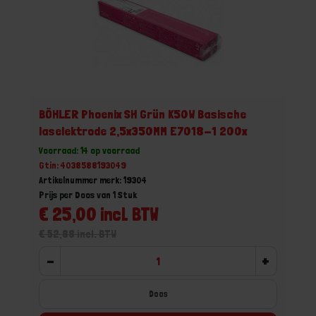
BÖHLER Phoenix SH Grün K50W Basische
laselektrode 2,5x350MM E7018-1 200x
Voorraad: 14 op voorraad
Gtin: 4038588193049
Artikelnummer merk: 19304
Prijs per Doos van 1 Stuk
€ 25,00 incl. BTW
€ 52,88 incl. BTW
-
+
Doos