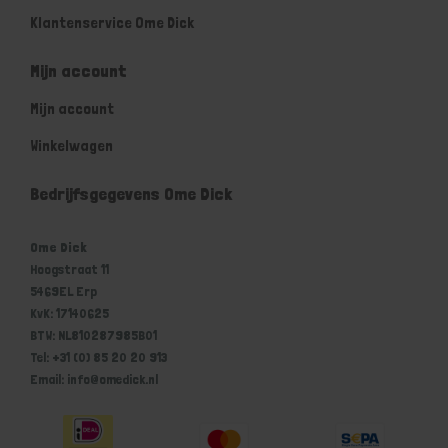
Klantenservice Ome Dick
Mijn account
Mijn account
Winkelwagen
Bedrijfsgegevens Ome Dick
Ome Dick
Hoogstraat 11
5469EL Erp
KvK: 17140625
BTW: NL810287985B01
Tel: +31 (0) 85 20 20 913
Email: info@omedick.nl