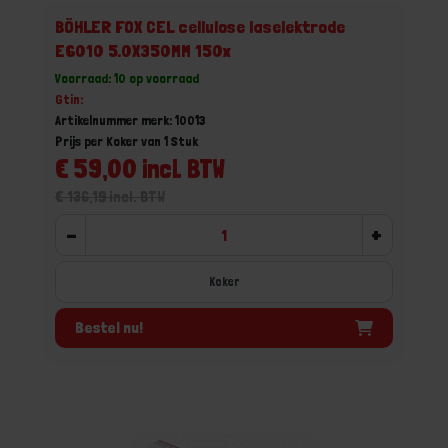
BÖHLER FOX CEL cellulose laselektrode
E6010 5.0X350MM 150x
Voorraad: 10 op voorraad
Gtin:
Artikelnummer merk: 10013
Prijs per Koker van 1 Stuk
€ 59,00 incl. BTW
€ 136,19 incl. BTW
-
+
Koker
Bestel nu!