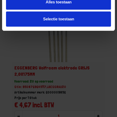
Alles toestaan
Selectie toestaan
EGGENBERG Wolfraam elektrode GRIJS
2,0X175MM
Voorraad: 20 op voorraad
Gtin: 9508769645117,LBEGGRAU20
Artikelnummer merk: 6000009856
Prijs per 1 Stuk
€ 4,67 incl. BTW
-
+