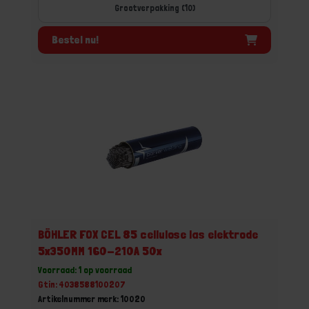
Grootverpakking (10)
Bestel nu!
BÖHLER FOX CEL 85 cellulose las elektrode
5x350MM 160-210A 50x
Voorraad: 1 op voorraad
Gtin: 4038588100207
Artikelnummer merk: 10020