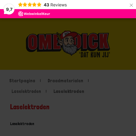
×
43
Reviews
9,7
Startpagina
Draadmaterialen
Laselektroden
Laselektroden
Laselektroden
Laselektroden