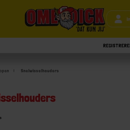
I
REGISTRERE
ppen
Snelwisselhouders
isselhouders
s