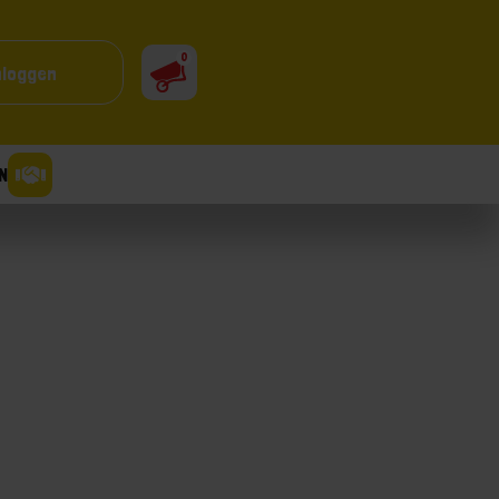
0
nloggen
N