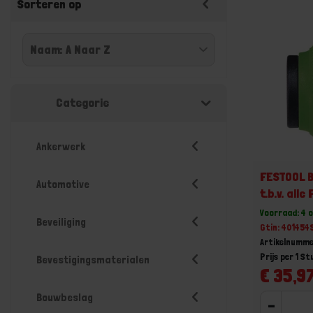
Sorteren op
Categorie
Ankerwerk
FESTOOL 
Automotive
t.b.v. alle
accuschr
Voorraad: 4 
Beveiliging
FastFix a
Gtin: 40145
Artikelnumme
Prijs per 1 St
Bevestigingsmaterialen
€ 35,97
Bouwbeslag
-