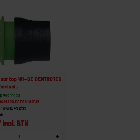
Boorkop WH-CE CENTROTEC
 Festool
oefboormachines met
op voorraad
ansluiting
49034323,EGFES492135
r merk: 492135
uk
 incl. BTW
+