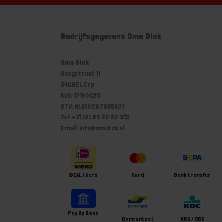
Bedrijfsgegevens Ome Dick
Ome Dick
Hoogstraat 11
5469EL Erp
KvK: 17140625
BTW: NL810287985B01
Tel: +31 (0) 85 20 20 913
Email: info@omedick.nl
iDEAL | Wero
Card
Bank transfer
Pay By Bank
Bancontact
KBC / CBC