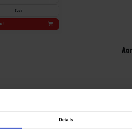
Stuk
u!
Aa
Details