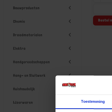
Bouwproducten
Bestel n
Chemie
Draadmaterialen
Elektra
Handgereedschappen
Hang- en Sluitwerk
Huishoudelijk
Toestemming
IJzerwaren