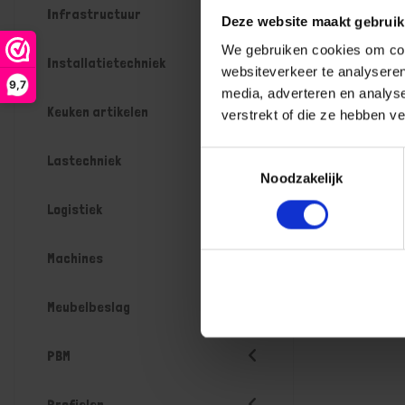
Infrastructuur
Deze website maakt gebruik
We gebruiken cookies om cont
Installatietechniek
websiteverkeer te analyseren
9,7
media, adverteren en analys
Keuken artikelen
verstrekt of die ze hebben v
Toestemmingsselectie
Lastechniek
Noodzakelijk
Logistiek
Machines
Meubelbeslag
PBM
Profielen