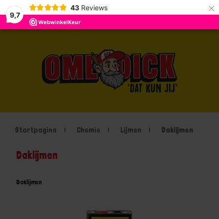
×
43
Reviews
9,7
Startpagina
Chemie
Lijmen
Daklijmen
Daklijmen
Daklijmen