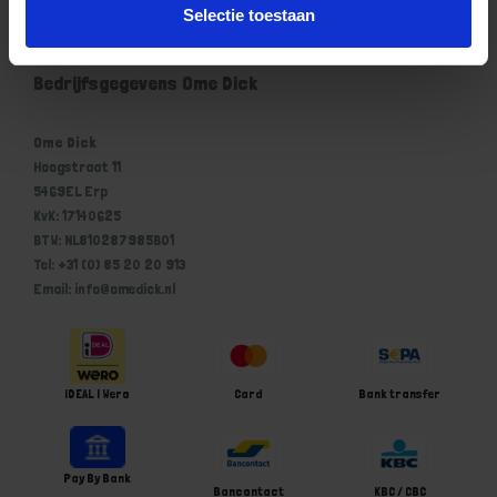
Selectie toestaan
Winkelwagen
Bedrijfsgegevens Ome Dick
Ome Dick
Hoogstraat 11
5469EL Erp
KvK: 17140625
BTW: NL810287985B01
Tel: +31 (0) 85 20 20 913
Email: info@omedick.nl
iDEAL | Wero
Card
Bank transfer
Pay By Bank
Bancontact
KBC / CBC