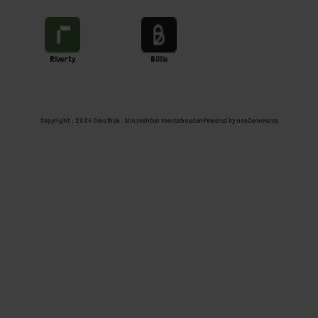
Riverty
Billie
Copyright ; 2026 Ome Dick . Alle rechten voorbehouden
Powered by
nopCommerce