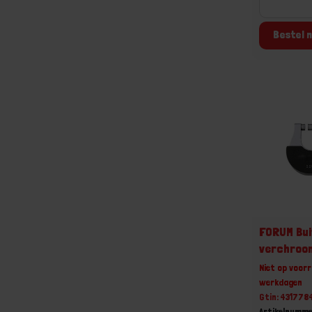
Bestel n
FORUM Bu
verchroo
Niet op voorr
werkdagen
Gtin: 43177
Artikelnumm