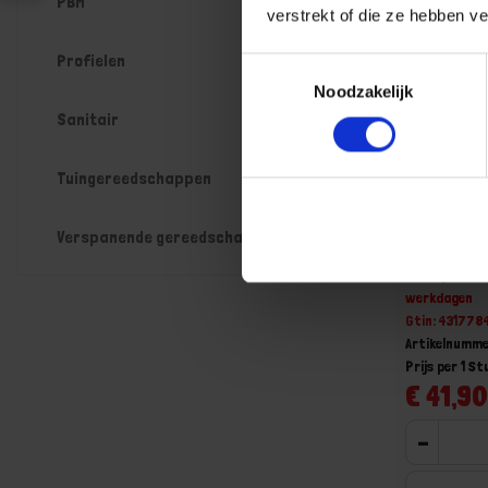
PBM
verstrekt of die ze hebben v
Profielen
Toestemmingsselectie
Noodzakelijk
Sanitair
Tuingereedschappen
FORUM Bu
Verspanende gereedschappen
verchroo
Niet op voorr
werkdagen
Gtin: 43177
Artikelnumm
Prijs per 1 St
€ 41,90
-