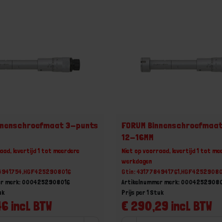
nnenschroefmaat 3-punts
FORUM Binnenschroefmaa
12-16MM
aad, levertijd 1 tot meerdere
Niet op voorraad, levertijd 1 tot me
werkdagen
84941754,HGF4252908016
Gtin: 4317784941761,HGF4252908
er merk: 0004252908016
Artikelnummer merk: 0004252908
uk
Prijs per 1 Stuk
6 incl. BTW
€ 290,29 incl. BTW