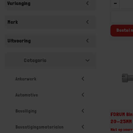
-
Verlenging
Merk
Bestel n
Uitvoering
Categorie
Ankerwerk
Automotive
Beveiliging
FORUM Bi
20-25MM
Bevestigingsmaterialen
Niet op voorr