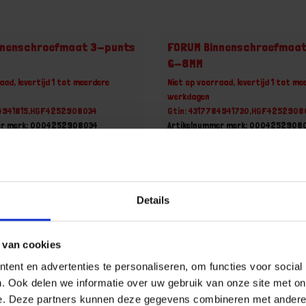
nnenschroefmaat 3-punts
FORUM Binnenschroefmaa
6-8MM
aad, levertijd 1 tot meerdere
Niet op voorraad, levertijd 1 tot me
werkdagen
84941815,HGF4252908034
Gtin: 4317784941730,HGF4252908
er merk: 0004252908034
Artikelnummer merk: 0004252908
uk
Prijs per 1 Stuk
1 incl. BTW
€ 332,08 incl. BTW
+
-
Details
Stuk
Stuk
 van cookies
u!
Bestel nu!
ent en advertenties te personaliseren, om functies voor social
. Ook delen we informatie over uw gebruik van onze site met on
e. Deze partners kunnen deze gegevens combineren met andere i