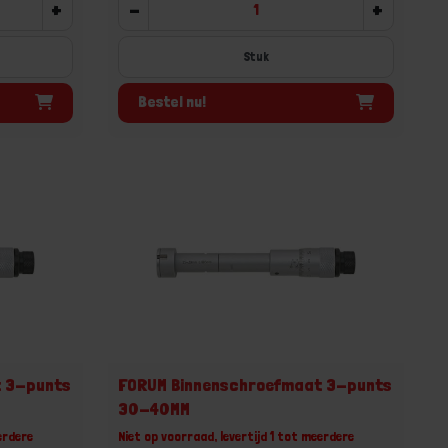
+
-
+
Stuk
Bestel nu!
t 3-punts
FORUM Binnenschroefmaat 3-punts
30-40MM
erdere
Niet op voorraad, levertijd 1 tot meerdere