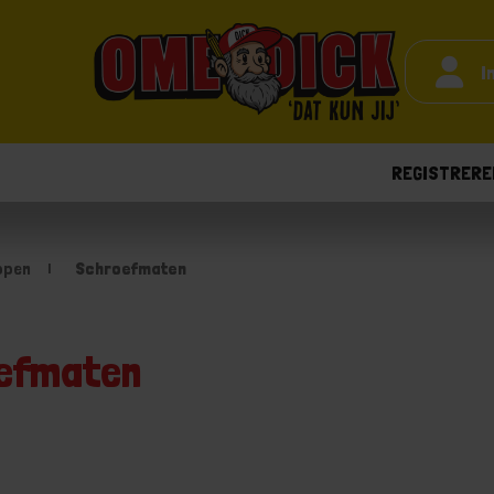
I
REGISTRERE
ppen
Schroefmaten
efmaten