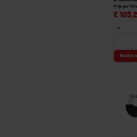
Prijs per 1 St
€ 105,2
-
Bestel n