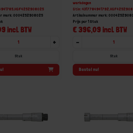
werkdagen
84941785,HGF4252908025
Gtin: 4317784941792,HGF425290
er merk: 0004252908025
Artikelnummer merk: 0004252908
uk
Prijs per 1 Stuk
9 incl. BTW
€ 396,09 incl. BTW
+
-
Stuk
Stuk
u!
Bestel nu!