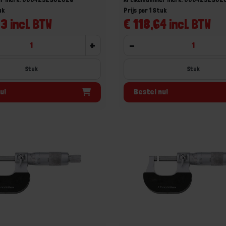
uk
Prijs per 1 Stuk
3 incl. BTW
€ 118,64 incl. BTW
+
-
Stuk
Stuk
u!
Bestel nu!