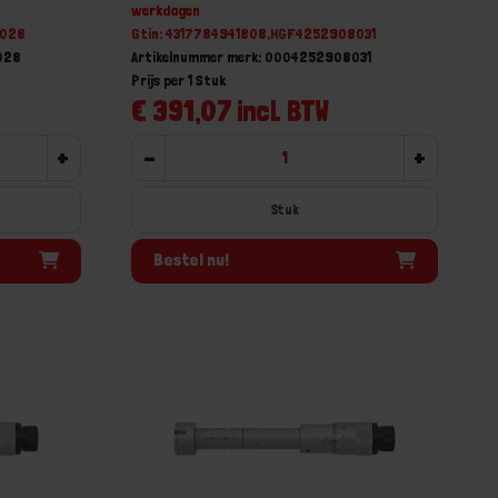
werkdagen
8028
Gtin: 4317784941808,HGF4252908031
028
Artikelnummer merk: 0004252908031
Prijs per 1 Stuk
€ 391,07 incl. BTW
+
-
+
Stuk
Bestel nu!