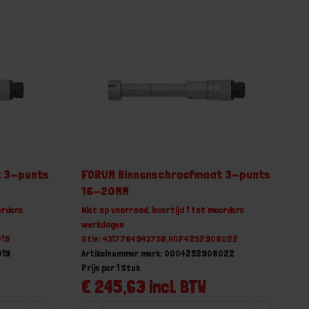
t 3-punts
FORUM Binnenschroefmaat 3-punts
16-20MM
erdere
Niet op voorraad, levertijd 1 tot meerdere
werkdagen
019
Gtin: 4317784943758,HGF4252908022
019
Artikelnummer merk: 0004252908022
Prijs per 1 Stuk
€ 245,63 incl. BTW