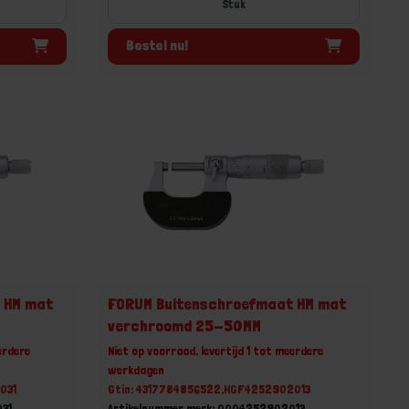
Stuk
Bestel nu!
 HM mat
FORUM Buitenschroefmaat HM mat
verchroomd 25-50MM
erdere
Niet op voorraad, levertijd 1 tot meerdere
werkdagen
031
Gtin: 4317784856522,HGF4252902013
031
Artikelnummer merk: 0004252902013