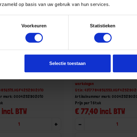
erzameld op basis van uw gebruik van hun services.
Voorkeuren
Statistieken
itenschroefmaat HM mat
FORUM Buitenschroefmaat
Selectie toestaan
md 0-25MM
verchroomd 100-125MM
aad, levertijd 1 tot meerdere
Niet op voorraad, levertijd 1 tot me
werkdagen
84856515,HGF4252902010
Gtin: 4317784856553,HGF425290
er merk: 0004252902010
Artikelnummer merk: 0004252902
uk
Prijs per 1 Stuk
 incl. BTW
€ 77,40 incl. BTW
+
-