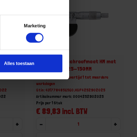
Marketing
 HM mat
FORUM Buitenschroefmaat HM mat
Alles toestaan
verchroomd 125-150MM
erdere
Niet op voorraad, levertijd 1 tot meerdere
werkdagen
2022
Gtin: 4317784856560,HGF4252902025
022
Artikelnummer merk: 0004252902025
Prijs per 1 Stuk
€ 89,83 incl. BTW
+
-
+