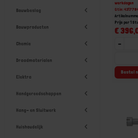
werkdagen
Gtin: 43177
Bouwbeslag
Artikelnumm
Prijs per 1 St
Bouwproducten
€ 396,0
-
Chemie
Draadmaterialen
Bestel n
Elektra
Handgereedschappen
Hang- en Sluitwerk
Huishoudelijk