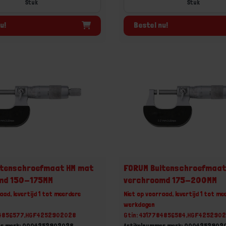
Stuk
Stuk
u!
Bestel nu!
itenschroefmaat HM mat
FORUM Buitenschroefmaat
md 150-175MM
verchroomd 175-200MM
aad, levertijd 1 tot meerdere
Niet op voorraad, levertijd 1 tot me
werkdagen
84856577,HGF4252902028
Gtin: 4317784856584,HGF4252902
er merk: 0004252902028
Artikelnummer merk: 0004252902