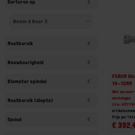
Sorteren op
Meetbereik
Nauwkeurigheid
FORUM Bi
Diameter spindel
10-12MM
Niet op voorr
werkdagen
Meetbereik (diepte)
Gtin: 43177
Artikelnumm
Prijs per 1 St
Spoed
€ 392,4