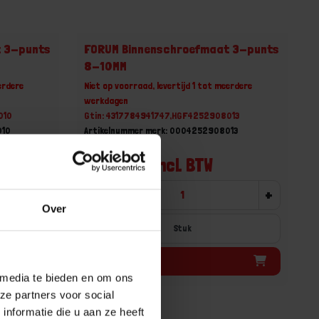
t 3-punts
FORUM Binnenschroefmaat 3-punts
8-10MM
erdere
Niet op voorraad, levertijd 1 tot meerdere
werkdagen
010
Gtin: 4317784941747,HGF4252908013
010
Artikelnummer merk: 0004252908013
Prijs per 1 Stuk
€ 392,46 incl. BTW
+
-
+
Over
Stuk
Bestel nu!
 media te bieden en om ons
ze partners voor social
nformatie die u aan ze heeft