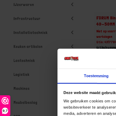
IJzerwaren
FORUM Bi
Infrastructuur
40-50MM
Niet op voorr
Installatietechniek
werkdagen
Gtin: 43177
Keuken artikelen
Artikelnumm
Prijs per 1 St
€ 453,3
Lastechniek
-
Logistiek
Toestemming
Machines
Deze website maakt gebruik
Bestel n
We gebruiken cookies om cont
Meubelbeslag
websiteverkeer te analyseren
9,7
media, adverteren en analys