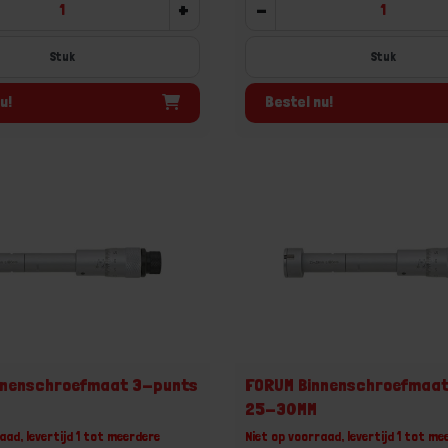
+
-
Stuk
Stuk
u!
Bestel nu!
nnenschroefmaat 3-punts
FORUM Binnenschroefmaa
25-30MM
aad, levertijd 1 tot meerdere
Niet op voorraad, levertijd 1 tot me