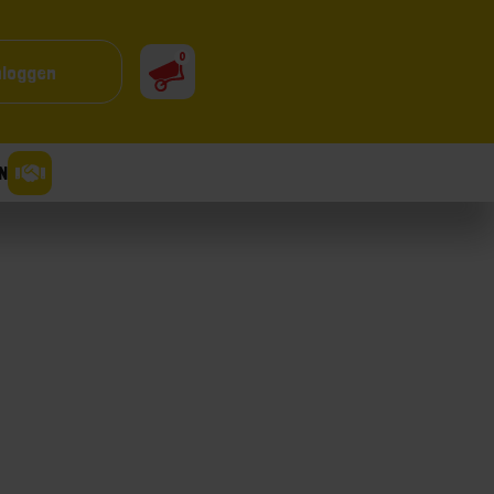
0
nloggen
N