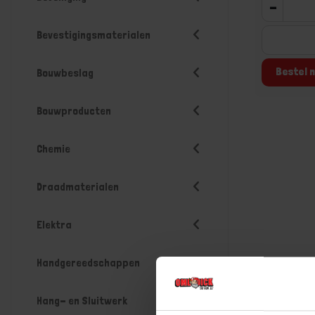
-
Bevestigingsmaterialen
Bestel n
Bouwbeslag
Bouwproducten
Chemie
Draadmaterialen
Elektra
Handgereedschappen
Hang- en Sluitwerk