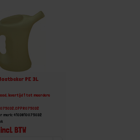
Maatbeker PE 3L
aad, levertijd 1 tot meerdere
10075032,CPPR075032
er merk: 4103810075032
uk
incl. BTW