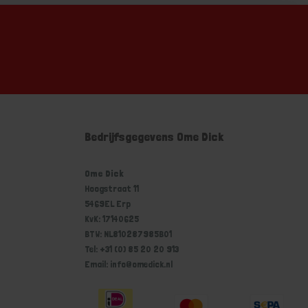
Bedrijfsgegevens Ome Dick
Ome Dick
Hoogstraat 11
5469EL Erp
KvK: 17140625
BTW: NL810287985B01
Tel: +31 (0) 85 20 20 913
Email: info@omedick.nl