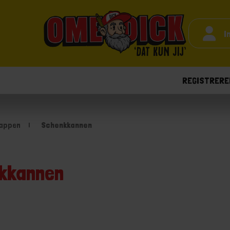
I
REGISTRERE
appen
Schenkkannen
kkannen