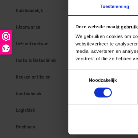
Toestemming
Huishoudelijk
IJzerwaren
Deze website maakt gebruik
We gebruiken cookies om cont
Infrastructuur
websiteverkeer te analyseren
9,7
media, adverteren en analys
verstrekt of die ze hebben v
Installatietechniek
Toestemmingsselectie
Keuken artikelen
Noodzakelijk
Lastechniek
Logistiek
Machines