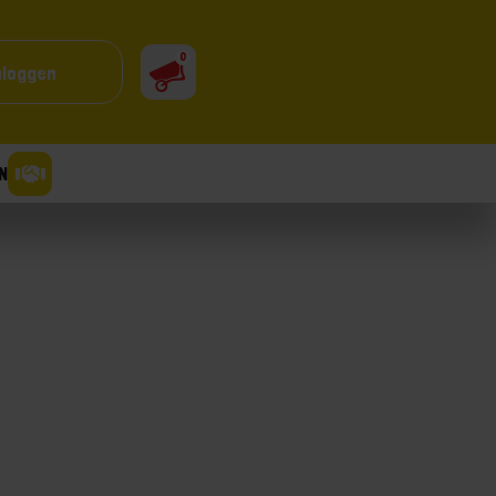
0
nloggen
N