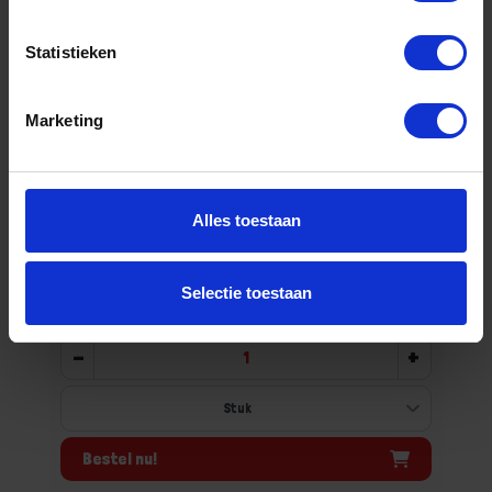
Statistieken
Marketing
OXLOC Raamsluiting cilinderslot aluminium
zwart links SKG*
Niet op voorraad, levertijd 1 tot meerdere werkdagen
Alles toestaan
Gtin: 8714678205255
Artikelnummer merk: 1219288
Prijs per 1 Stuk
Selectie toestaan
€ 35,91 incl. BTW
-
+
Bestel nu!