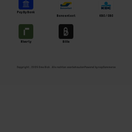
Pay By Bank
Bancontact
KBC / CBC
Riverty
Billie
Copyright ; 2026 Ome Dick . Alle rechten voorbehouden
Powered by
nopCommerce