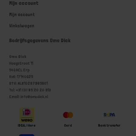
Mijn account
Mijn account
Winkelwagen
Bedrijfsgegevens Ome Dick
Ome Dick
Hoogstraat 11
5469EL Erp
KvK: 17140625
BTW: NL810287985B01
Tel: +31 (0) 85 20 20 913
Email: info@omedick.nl
iDEAL | Wero
Card
Bank transfer