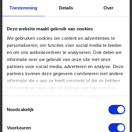
Toestemming
Details
Over
OXLOC Raamsluiting cilinderslot aluminium
wit rechts SKG*
Niet op voorraad, levertijd 1 tot meerdere werkdagen
Deze website maakt gebruik van cookies
Gtin: 8714678205224
Artikelnummer merk: 1219277
We gebruiken cookies om content en advertenties te
Prijs per 1 Stuk
personaliseren, om functies voor social media te bieden
€ 31,69 incl. BTW
en om ons websiteverkeer te analyseren. Ook delen we
informatie over uw gebruik van onze site met onze
-
+
partners voor social media, adverteren en analyse. Deze
partners kunnen deze gegevens combineren met andere
informatie die u aan ze heeft verstrekt of die ze hebben
verzameld op basis van uw gebruik van hun services.
Bestel nu!
Toestemmingsselectie
Noodzakelijk
Voorkeuren