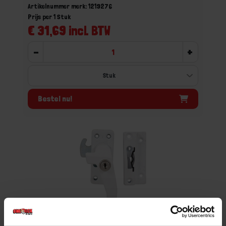
Artikelnummer merk: 1219276
Prijs per 1 Stuk
€ 31,69 incl. BTW
-
+
Bestel nu!