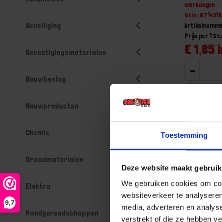
werkdagen
Gtin: 87143
Beveiliging
Artikelnumm
Prijs per 1 St
€ 1,85 i
Bevestigingsmaterialen
-
Bouwbeslag
Bouwproducten
Bestel n
Chemie
Toestemming
Draadmaterialen
Deze website maakt gebruik
We gebruiken cookies om cont
Elektra
websiteverkeer te analyseren
9,7
media, adverteren en analys
Handgereedschappen
verstrekt of die ze hebben v