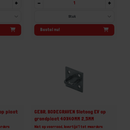
+
-
+
Bestel nu!
op plaat
GEBR. BODEGRAVEN Slotoog EV op
grondplaat 40X40MM 2,5MM
erdere
Niet op voorraad, levertijd 1 tot meerdere