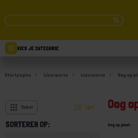
KIES JE CATEGORIE
Startpagina
IJzerwaren
IJzerwaren
Oog op pl
Oog o
Tabel
Lijst
SORTEREN OP:
Oog op plaat