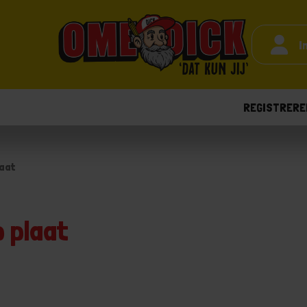
I
REGISTRERE
aat
p plaat