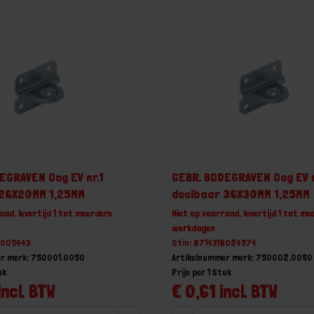
EGRAVEN Oog EV nr.1
GEBR. BODEGRAVEN Oog EV 
 26X20MM 1,25MM
deelbaar 36X30MM 1,25MM
aad, levertijd 1 tot meerdere
Niet op voorraad, levertijd 1 tot me
werkdagen
8005443
Gtin: 8714318024574
er merk: 750001.0050
Artikelnummer merk: 750002.0050
uk
Prijs per 1 Stuk
incl. BTW
€ 0,61 incl. BTW