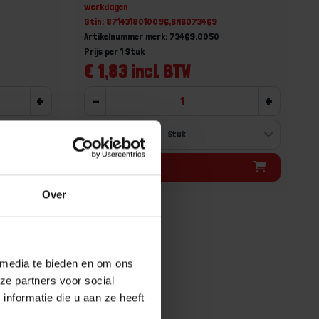
werkdagen
Gtin: 8714318010096,BMBO73469
Artikelnummer merk: 73469.0050
Prijs per 1 Stuk
€ 1,83 incl. BTW
+
-
+
Bestel nu!
Over
 media te bieden en om ons
ze partners voor social
nformatie die u aan ze heeft