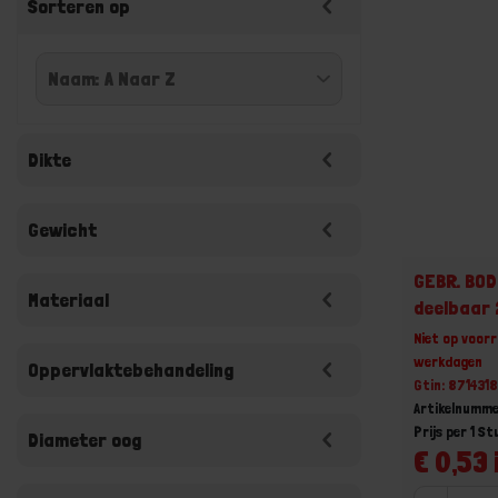
Sorteren op
Dikte
Gewicht
GEBR. BOD
Materiaal
deelbaar
Niet op voorr
werkdagen
Oppervlaktebehandeling
Gtin: 871431
Artikelnumm
Prijs per 1 St
Diameter oog
€ 0,53 