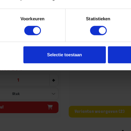
Voorkeuren
Statistieken
EGRAVEN Slotoog EV op
Slotoog EV op grondplaat
at 55X55MM 4MM
aad, levertijd 1 tot meerdere
Niet op voorraad, levertijd 1 tot me
werkdagen
18010089,BMBO73470
r merk: 73470.0010
Selectie toestaan
uk
incl. BTW
+
u!
Varianten weergeven (2)