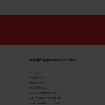
Bedrijfsgegevens Ome Dick
Ome Dick
Hoogstraat 11
5469EL Erp
KvK: 17140625
BTW: NL810287985B01
Tel: +31 (0) 85 20 20 913
Email: info@omedick.nl