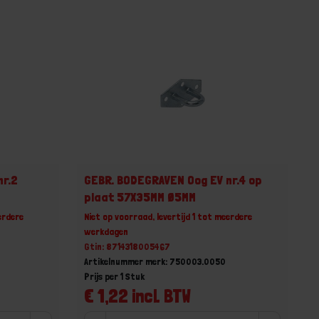
nr.2
GEBR. BODEGRAVEN Oog EV nr.4 op
plaat 57X35MM Ø5MM
erdere
Niet op voorraad, levertijd 1 tot meerdere
werkdagen
Gtin: 8714318005467
Artikelnummer merk: 750003.0050
Prijs per 1 Stuk
€ 1,22 incl. BTW