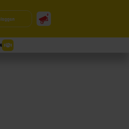
0
nloggen
N