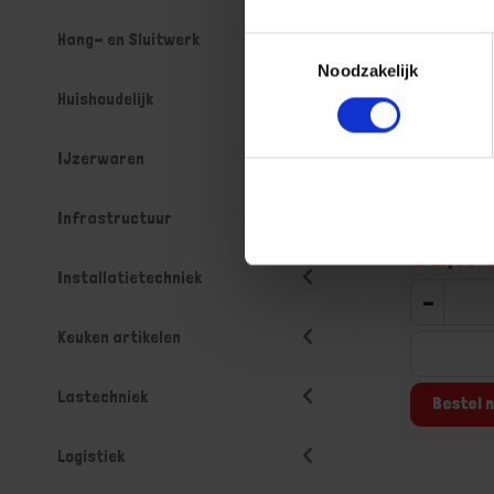
Hang- en Sluitwerk
Toestemmingsselectie
Noodzakelijk
GEBR. BOD
Huishoudelijk
grondpla
Niet op voorr
werkdagen
IJzerwaren
Gtin: 87143
Artikelnumme
Infrastructuur
Prijs per 1 St
€ 2,67 
Installatietechniek
-
Keuken artikelen
Lastechniek
Bestel n
Logistiek