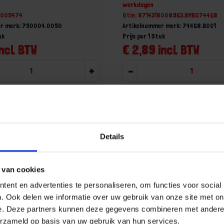
werkdagen
18005474
Gtin: 8714318008963,BMBO74468
er merk: 750004.0050
Artikelnummer merk: 74468.B001
uk
Prijs per 1 Stuk
ncl. BTW
€ 2,89 incl. BTW
+
-
u!
Bestel nu!
Details
 van cookies
ent en advertenties te personaliseren, om functies voor social
. Ook delen we informatie over uw gebruik van onze site met on
e. Deze partners kunnen deze gegevens combineren met andere i
erzameld op basis van uw gebruik van hun services.