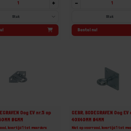
+
-
u!
Bestel nu!
EGRAVEN Oog EV nr.5 op
GEBR. BODEGRAVEN Oog EV 
X40MM Ø6MM
40X40MM Ø4MM
aad, levertijd 1 tot meerdere
Niet op voorraad, levertijd 1 tot me