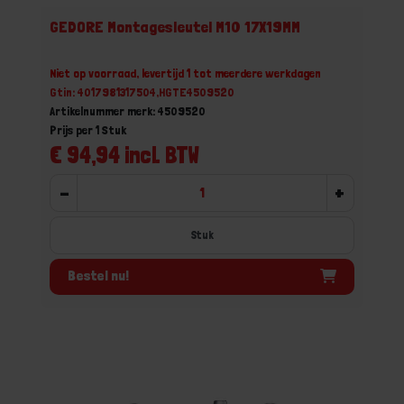
GEDORE Montagesleutel M10 17X19MM
Niet op voorraad, levertijd 1 tot meerdere werkdagen
Gtin: 4017981317504,HGTE4509520
Artikelnummer merk: 4509520
Prijs per 1 Stuk
€ 94,94 incl. BTW
-
+
Stuk
Bestel nu!