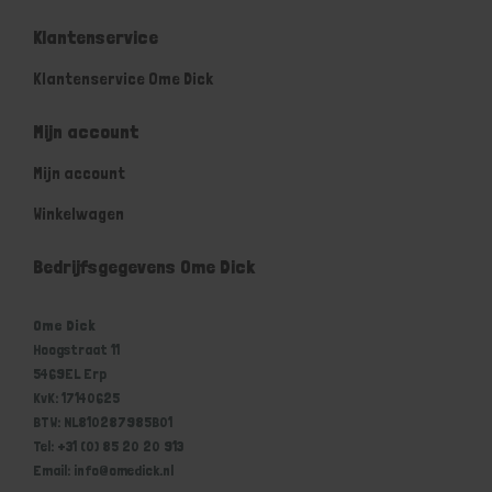
Klantenservice
Klantenservice Ome Dick
Mijn account
Mijn account
Winkelwagen
Bedrijfsgegevens Ome Dick
Ome Dick
Hoogstraat 11
5469EL Erp
KvK: 17140625
BTW: NL810287985B01
Tel: +31 (0) 85 20 20 913
Email: info@omedick.nl