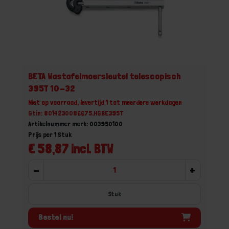
BETA Wastafelmoersleutel telescopisch
395T 10-32
Niet op voorraad, levertijd 1 tot meerdere werkdagen
Gtin: 8014230086675,HGBE395T
Artikelnummer merk: 003950100
Prijs per 1 Stuk
€ 58,87 incl. BTW
-
+
Stuk
Bestel nu!