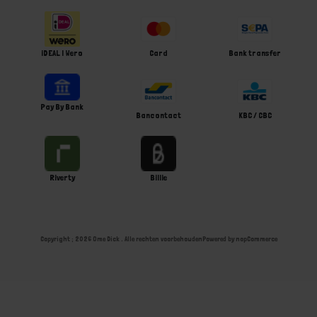
iDEAL | Wero
Card
Bank transfer
Pay By Bank
Bancontact
KBC / CBC
Riverty
Billie
Copyright ; 2026 Ome Dick . Alle rechten voorbehouden
Powered by
nopCommerce