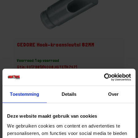
GEDORE Hoek-kraansleutel 82MM
Voorraad: 1 op voorraad
Gtin: 4017981314008,HGTE1147471
Artikelnummer merk: 1147471
Prijs per 1 Stuk
€ 40,70 incl. BTW
Toestemming
Details
Over
-
+
Stuk
Deze website maakt gebruik van cookies
We gebruiken cookies om content en advertenties te
Bestel nu!
personaliseren, om functies voor social media te bieden