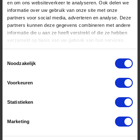
en om ons websiteverkeer te analyseren. Ook delen we
informatie over uw gebruik van onze site met onze
partners voor social media, adverteren en analyse. Deze
partners kunnen deze gegevens combineren met andere
informatie die u aan ze heeft verstrekt of die ze hebben
verzameld op basis van uw gebruik van hun services.
Toestemmingsselectie
Noodzakelijk
GEDORE Kraanmoersleutel 260MM
Voorkeuren
Niet op voorraad, levertijd 1 tot meerdere werkdagen
Statistieken
Gtin: 4017981008167,HGTE316500
Artikelnummer merk: 2829274
Prijs per 1 Stuk
Marketing
€ 54,00 incl. BTW
-
+