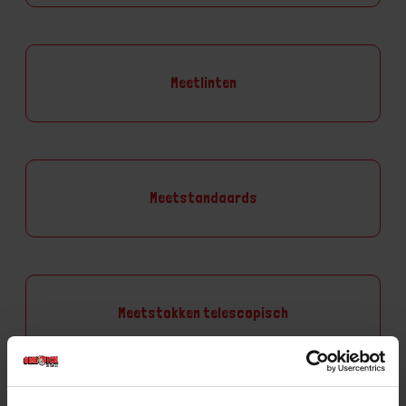
Meetlinten
Meetstandaards
Meetstokken telescopisch