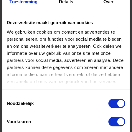
Toestemming
Details
Over
Meetwielen
Deze website maakt gebruik van cookies
We gebruiken cookies om content en advertenties te
personaliseren, om functies voor social media te bieden
Micrometer, toebehoren
en om ons websiteverkeer te analyseren. Ook delen we
informatie over uw gebruik van onze site met onze
partners voor social media, adverteren en analyse. Deze
partners kunnen deze gegevens combineren met andere
informatie die u aan ze heeft verstrekt of die ze hebben
verzameld op basis van uw gebruik van hun services.
Micrometers
Toestemmingsselectie
Noodzakelijk
Multimeters
Voorkeuren