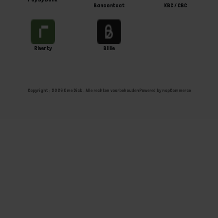
Bancontact
KBC / CBC
Riverty
Billie
Copyright ; 2026 Ome Dick . Alle rechten voorbehouden
Powered by
nopCommerce