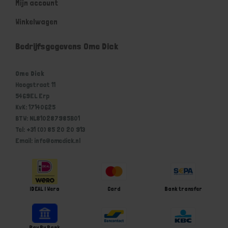
Mijn account
Winkelwagen
Bedrijfsgegevens Ome Dick
Ome Dick
Hoogstraat 11
5469EL Erp
KvK: 17140625
BTW: NL810287985B01
Tel: +31 (0) 85 20 20 913
Email: info@omedick.nl
iDEAL | Wero
Card
Bank transfer
Pay By Bank