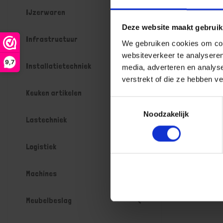
werkdagen
IJzerwaren
Gtin: 80142
Artikelnumm
Deze website maakt gebruik
Prijs per 1 St
Infrastructuur
We gebruiken cookies om cont
€ 200,3
websiteverkeer te analyseren
9,7
Installatietechniek
media, adverteren en analys
-
verstrekt of die ze hebben v
Keuken artikelen
Toestemmingsselectie
Noodzakelijk
Bestel n
Lastechniek
Logistiek
Machines
Meubelbeslag