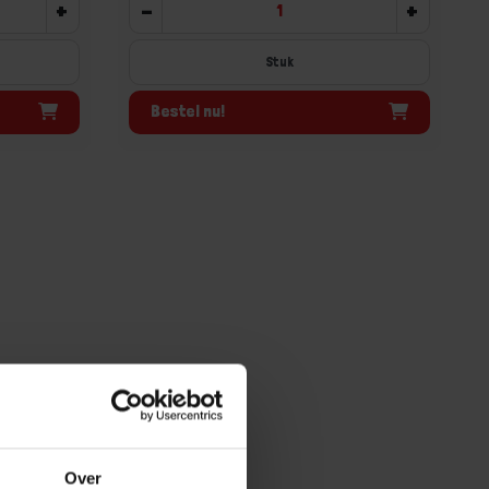
+
-
+
Stuk
Bestel nu!
Over