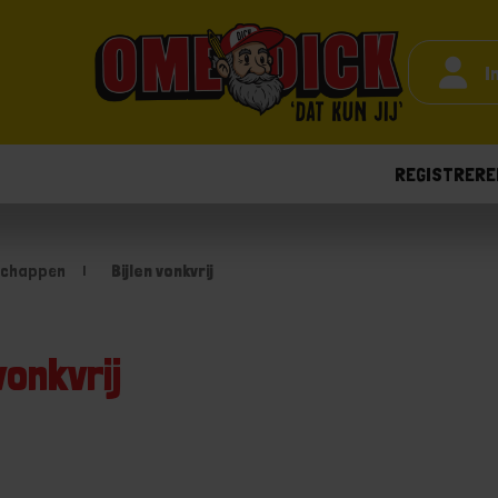
I
REGISTRERE
schappen
Bijlen vonkvrij
vonkvrij