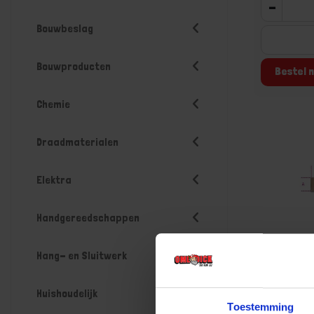
-
Bouwbeslag
Bouwproducten
Bestel n
Chemie
Draadmaterialen
Elektra
Handgereedschappen
Hang- en Sluitwerk
BETA Wig 
Huishoudelijk
Niet op voorr
Toestemming