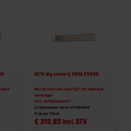
MM
BETA Wig vonkvrij 39BA 250MM
erdere
Niet op voorraad, levertijd 1 tot meerdere
werkdagen
Gtin: 8014230696027
Artikelnummer merk: 000390803
Prijs per 1 Stuk
€ 310,85 incl. BTW