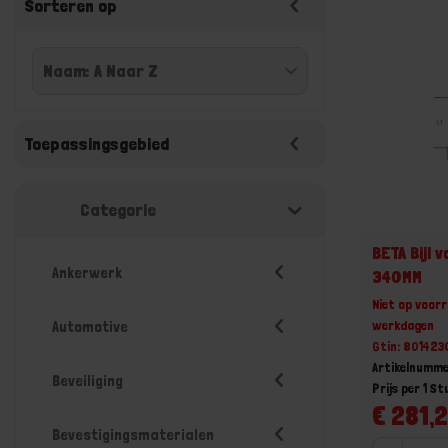
Sorteren op
Toepassingsgebied
Categorie
BETA Bijl 
Ankerwerk
340MM
Niet op voorr
werkdagen
Automotive
Gtin: 80142
Artikelnumm
Beveiliging
Prijs per 1 St
€ 281,2
Bevestigingsmaterialen