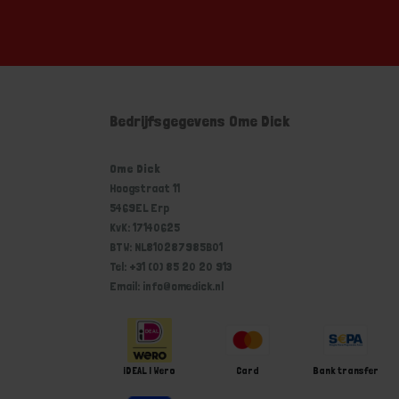
Bedrijfsgegevens Ome Dick
Ome Dick
Hoogstraat 11
5469EL Erp
KvK: 17140625
BTW: NL810287985B01
Tel: +31 (0) 85 20 20 913
Email: info@omedick.nl
iDEAL | Wero
Card
Bank transfer