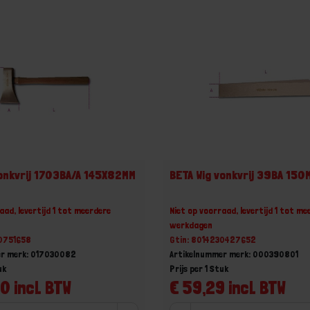
vonkvrij 1703BA/A 145X82MM
BETA Wig vonkvrij 39BA 150
aad, levertijd 1 tot meerdere
Niet op voorraad, levertijd 1 tot me
werkdagen
30751658
Gtin: 8014230427652
er merk: 017030082
Artikelnummer merk: 000390801
uk
Prijs per 1 Stuk
0 incl. BTW
€ 59,29 incl. BTW