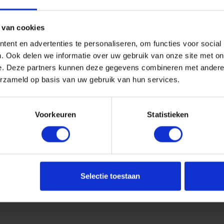
30427669
er merk: 000390802
 van cookies
uk
ent en advertenties te personaliseren, om functies voor social
2 incl. BTW
. Ook delen we informatie over uw gebruik van onze site met on
e. Deze partners kunnen deze gegevens combineren met andere i
+
erzameld op basis van uw gebruik van hun services.
Stuk
Voorkeuren
Statistieken
u!
Aa
Selectie toestaan