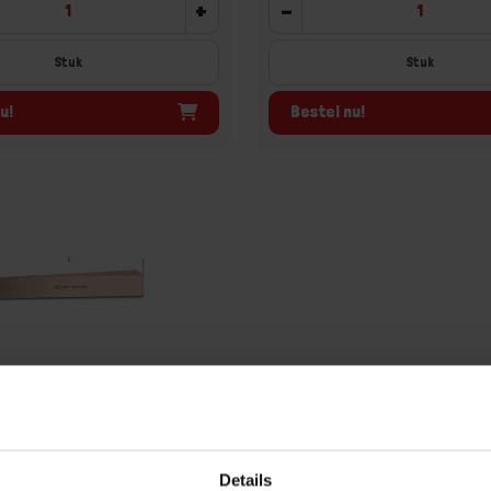
+
-
Stuk
Stuk
u!
Bestel nu!
vonkvrij 39BA 230MM
aad, levertijd 1 tot meerdere
Details