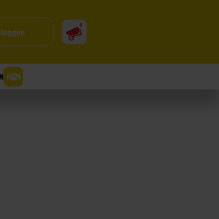
0
nloggen
N