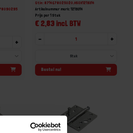
Gtin: 8714678025020,HSOX1219314
678090295
Artikelnummer merk: 1219314
Prijs per 1 Stuk
€ 2,83 incl. BTW
-
+
+
Bestel nu!