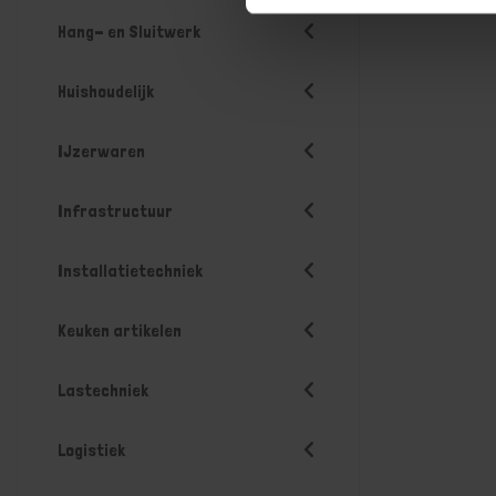
Hang- en Sluitwerk
Huishoudelijk
IJzerwaren
Infrastructuur
Installatietechniek
Keuken artikelen
Lastechniek
Logistiek