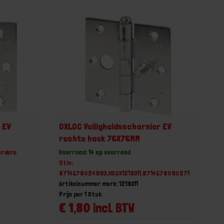
 EV
OXLOC Veiligheidsscharnier EV
rechte hoek 76X76MM
erdere
Voorraad: 14 op voorraad
Gtin:
8714678024993,HSOX1219311,8714678090271
Artikelnummer merk: 1219311
Prijs per 1 Stuk
€ 1,80 incl. BTW