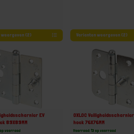
Varianten weergeven (2)
Varianten weergeven (2)
ligheidsscharnier EV
OXLOC Veiligheidsscharnie
oek 89X89MM
hoek 76X76MM
 op voorraad
Voorraad: 13 op voorraad