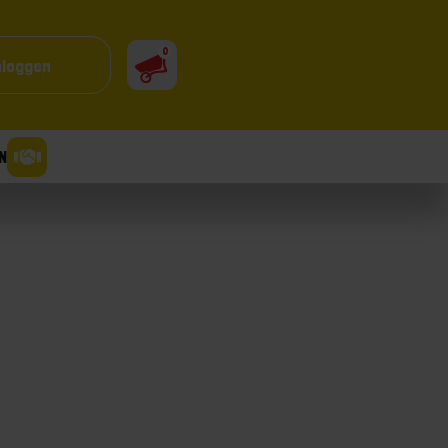
0
nloggen
N