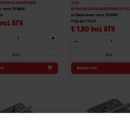
78025006,HSOX1219312
Gtin:
r merk: 1219312
8714678025013,HSOX1219313,8714
uk
Artikelnummer merk: 1219313
incl. BTW
Prijs per 1 Stuk
€ 1,80 incl. BTW
+
-
u!
Bestel nu!