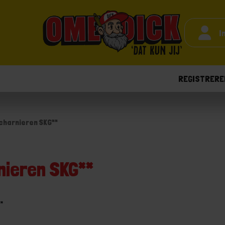
I
REGISTRERE
charnieren SKG**
nieren SKG**
*