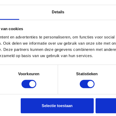
Details
 SKG** recht + losse pen
Scharnier SKG** rond + los
MM
76X76MM
 van cookies
aad, levertijd 1 tot meerdere
Niet op voorraad, levertijd 1 tot me
werkdagen
ent en advertenties te personaliseren, om functies voor social
0143375,8714140143368
Gtin: 8714140143313,8714140143306
. Ook delen we informatie over uw gebruik van onze site met on
r merk: 6111.025.7676
Artikelnummer merk: 6711.025.7676
e. Deze partners kunnen deze gegevens combineren met andere i
otverpakking van 15 Stuk
Prijs per Grootverpakking van 15 St
erzameld op basis van uw gebruik van hun services.
 incl. BTW
€ 47,92 incl. BTW
+
-
Voorkeuren
Statistieken
Grootverpakking (15)
Grootverpakking (15)
u!
Bestel nu!
Selectie toestaan