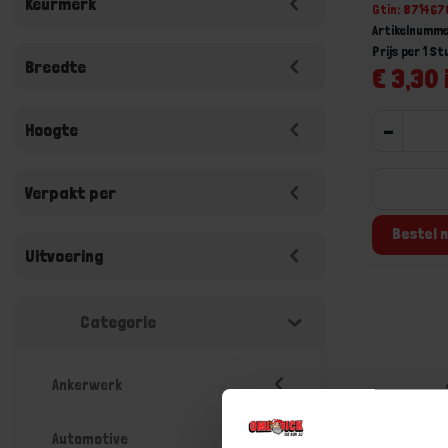
Keurmerk
Gtin: 87146
Artikelnumme
Prijs per 1 St
Breedte
€ 3,30 
Hoogte
-
Verpakt per
Bestel n
Uitvoering
Categorie
Ankerwerk
Automotive