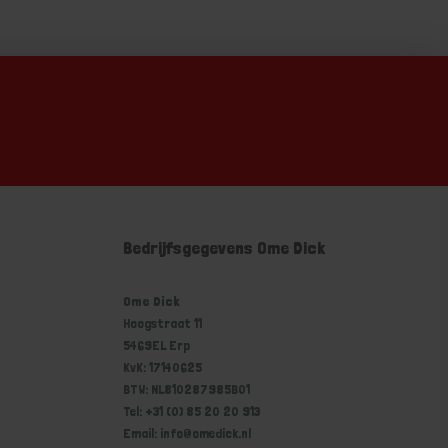
Bedrijfsgegevens Ome Dick
Ome Dick
Hoogstraat 11
5469EL Erp
KvK: 17140625
BTW: NL810287985B01
Tel: +31 (0) 85 20 20 913
Email: info@omedick.nl