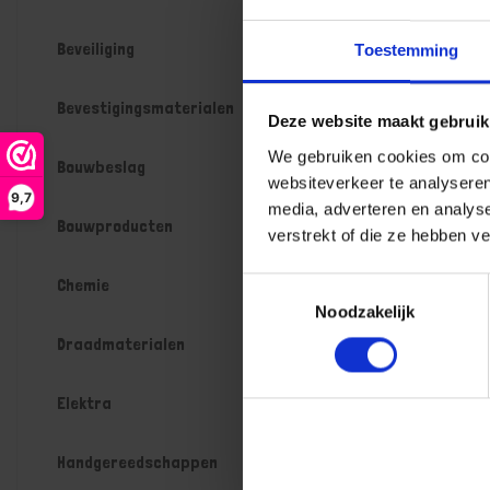
Beveiliging
Toestemming
Scharnier
VZ 76X76
Bevestigingsmaterialen
Deze website maakt gebruik
Niet op voorr
werkdagen
We gebruiken cookies om cont
Bouwbeslag
Gtin: 871414
websiteverkeer te analyseren
9,7
Artikelnumme
media, adverteren en analys
Prijs per Gro
Bouwproducten
verstrekt of die ze hebben v
€ 49,37
Chemie
Toestemmingsselectie
-
Noodzakelijk
Draadmaterialen
Bestel n
Elektra
Handgereedschappen