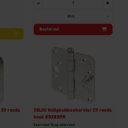
-
+
Bestel nu!
r EV ronde
OXLOC Veiligheidsscharnier EV ronde
hoek 89X89MM
Voorraad: 16 op voorraad