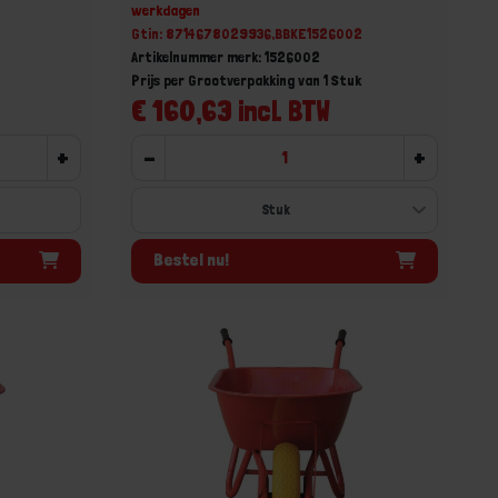
werkdagen
Gtin: 8714678029936,BBKE1526002
Artikelnummer merk: 1526002
Prijs per Grootverpakking van 1 Stuk
€ 160,63 incl. BTW
+
-
+
Bestel nu!