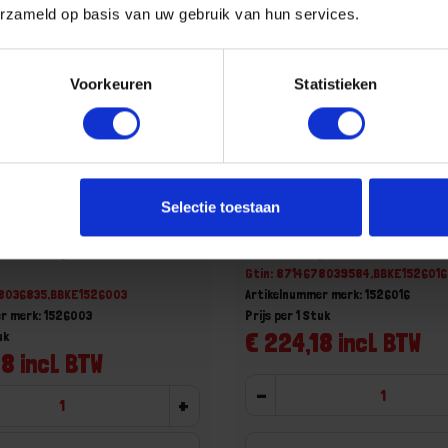
erzameld op basis van uw gebruik van hun services.
Voorkeuren
Statistieken
Rondneuskruiwagen QUAD
KELFORT Rondneuskruiwag
Selectie toestaan
sterkt 85L
staal versterkt 85L
aad, levertijd 1 tot meerdere
Voorraad: 1 op voorraad
Gtin: 8714678039584,BBKE1526016
78036835,BBKE1526003
Artikelnummer merk: 1526016
r merk: 1526003
Prijs per 1 Stuk
€ 224,18 incl. BTW
uk
8 incl. BTW
-
+