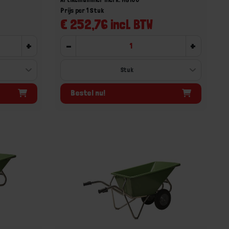
Prijs per 1 Stuk
€ 252,76 incl. BTW
+
-
+
Bestel nu!