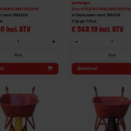
werkdagen
78036842,BBKE1526009
Gtin: 8714678175886,BBKE1526019
r merk: 1526009
Artikelnummer merk: 1526019
uk
Prijs per 1 Stuk
0 incl. BTW
€ 568,19 incl. BTW
+
-
Stuk
Stuk
u!
Bestel nu!