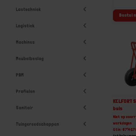
Lastechniek
Bestel n
Logistiek
Machines
Meubelbeslag
PBM
Profielen
KELFORT S
Sanitair
buis
Niet op voorr
werkdagen
Tuingereedschappen
Gtin: 87146
Artikelnumme