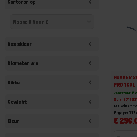
Sorteren op
Basiskleur
Diameter wiel
HUMMER S
Dikte
PRO 160L
Voorraad: 2 
Gtin: 87179
Gewicht
Artikelnumme
Prijs per 1 St
€ 296,0
Kleur
-