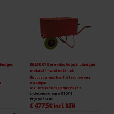
uiwagen
KELFORT Gereedschapskruiwagen
metaal 1-wiel anti-lek
Niet op voorraad, levertijd 1 tot meerdere
8
werkdagen
Gtin: 8714678175879,BBKE1526018
Artikelnummer merk: 1526018
Prijs per 1 Stuk
€ 477,56 incl. BTW
+