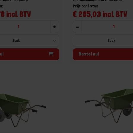
uk
Prijs per 1 Stuk
8 incl. BTW
€ 285,03 incl. BTW
+
-
u!
Bestel nu!