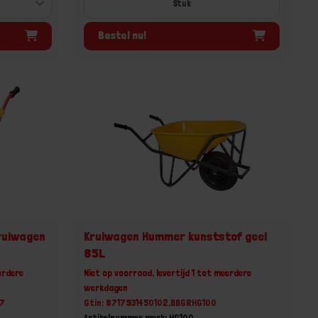
Stuk
Bestel nu!
ruiwagen
Kruiwagen Hummer kunststof geel
85L
erdere
Niet op voorraad, levertijd 1 tot meerdere
werkdagen
07
Gtin: 8717931450102,BBGRHG100
Artikelnummer merk: HG100