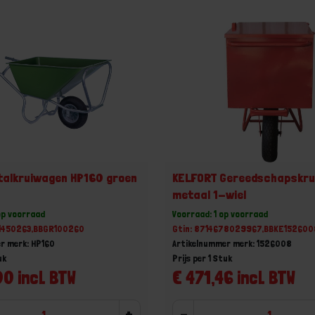
talkruiwagen HP160 groen
KELFORT Gereedschapskr
metaal 1-wiel
op voorraad
Voorraad: 1 op voorraad
31450263,BBGR100260
Gtin: 8714678029967,BBKE152600
r merk: HP160
Artikelnummer merk: 1526008
uk
Prijs per 1 Stuk
0 incl. BTW
€ 471,46 incl. BTW
+
-