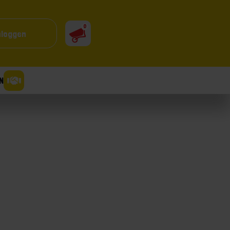
0
nloggen
N