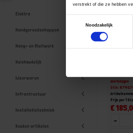
verstrekt of die ze hebben v
Elektra
Toestemmingsselectie
Noodzakelijk
Handgereedschappen
Hang- en Sluitwerk
KELFORT 
Huishoudelijk
staal ver
Niet op voorr
IJzerwaren
werkdagen
Gtin: 87146
Artikelnumme
Infrastructuur
Prijs per 1 St
€ 185,0
Installatietechniek
-
Keuken artikelen