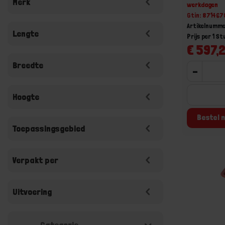
Merk
werkdagen
Gtin: 87146
Artikelnumme
Lengte
Prijs per 1 St
€ 597,2
Breedte
-
Hoogte
Bestel n
Toepassingsgebied
Verpakt per
Uitvoering
Categorie