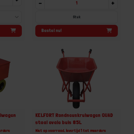
-
+
Stuk
Bestel nu!
uiwagen
KELFORT Rondneuskruiwagen QUAD
staal ovale buis 85L
erdere
Niet op voorraad, levertijd 1 tot meerdere