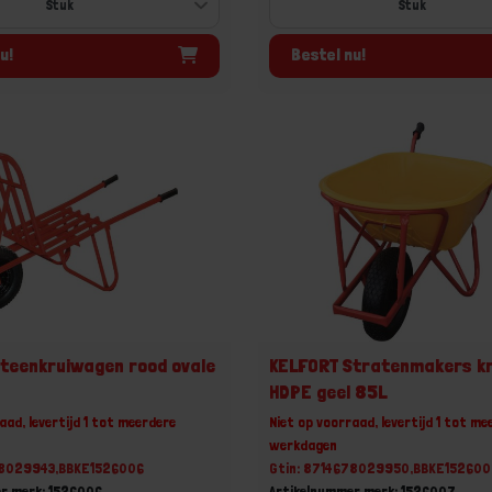
u!
Bestel nu!
teenkruiwagen rood ovale
KELFORT Stratenmakers k
HDPE geel 85L
aad, levertijd 1 tot meerdere
Niet op voorraad, levertijd 1 tot me
werkdagen
78029943,BBKE1526006
Gtin: 8714678029950,BBKE15260
r merk: 1526006
Artikelnummer merk: 1526007