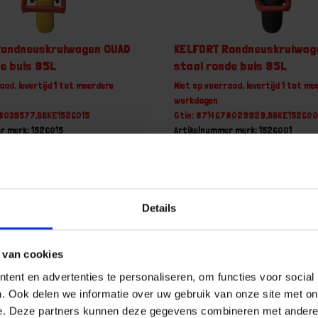
Rondneuskruiwagen QUAD
KELFORT Rondneuskruiwag
le buis 85L
staal ronde buis 85L
aad, levertijd 1 tot meerdere
Niet op voorraad, levertijd 1 tot me
werkdagen
78039577,BBKE1526015
Gtin: 8714678029929,BBKE152600
r merk: 1526015
Artikelnummer merk: 1526001
uk
Prijs per 1 Stuk
0 incl. BTW
€ 143,54 incl. BTW
+
-
Details
 van cookies
u!
Bestel nu!
ent en advertenties te personaliseren, om functies voor social
. Ook delen we informatie over uw gebruik van onze site met on
e. Deze partners kunnen deze gegevens combineren met andere i