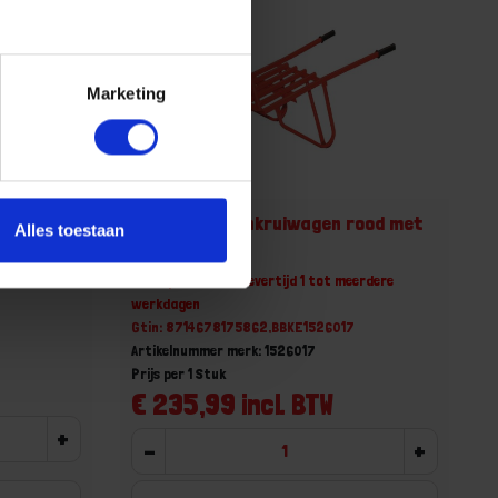
Marketing
en QUAD
KELFORT Steenkruiwagen rood met
Alles toestaan
anti-lek wiel
Niet op voorraad, levertijd 1 tot meerdere
werkdagen
Gtin: 8714678175862,BBKE1526017
Artikelnummer merk: 1526017
Prijs per 1 Stuk
€ 235,99 incl. BTW
+
-
+