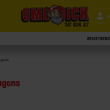
I
REGISTRERE
agens
agens