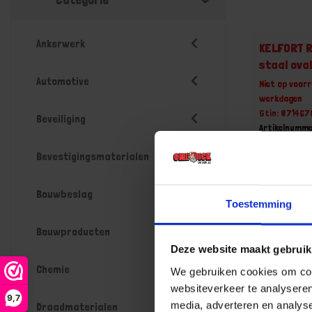
Ankerwerk
KELFORT 
staal ova
Automotive
Niet op voorr
werkdagen
Gtin: 87146
Beveiliging
Artikelnumme
Prijs per 1 St
Bevestigingsmaterialen
€ 203,0
-
Bouwbeslag
Toestemming
Bouwproducten
Deze website maakt gebruik
Bestel n
Chemie
We gebruiken cookies om cont
websiteverkeer te analyseren
9,7
media, adverteren en analys
Draadmaterialen