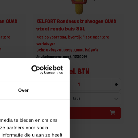
en QUAD
KELFORT Rondneuskruiwagen QUAD
staal ronde buis 85L
erdere
Niet op voorraad, levertijd 1 tot meerdere
werkdagen
1
Gtin: 8714678039560,BBKE1526014
Artikelnummer merk: 1526014
Prijs per 1 Stuk
€ 163,14 incl. BTW
+
-
+
Over
Bestel nu!
 media te bieden en om ons
ze partners voor social
nformatie die u aan ze heeft