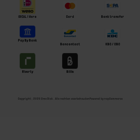
iDEAL | Wero
Card
Bank transfer
Pay By Bank
Bancontact
KBC / CBC
Riverty
Billie
Copyright ; 2026 Ome Dick . Alle rechten voorbehouden
Powered by
nopCommerce