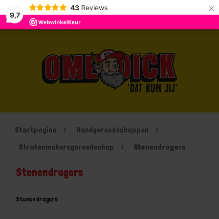
×
43
Reviews
9,7
Startpagina
Handgereedschappen
Stratenmakersgereedschap
Stenendragers
Stenendragers
Stenendragers