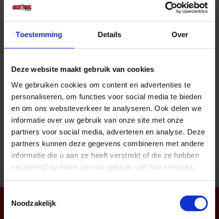
Prijs per 1 Stuk
€ 51,17 incl. BTW
Toestemming
Details
Over
-
+
Stuk
Deze website maakt gebruik van cookies
Bestel nu!
We gebruiken cookies om content en advertenties te
personaliseren, om functies voor social media te bieden
en om ons websiteverkeer te analyseren. Ook delen we
informatie over uw gebruik van onze site met onze
Aantal producten tonen
partners voor social media, adverteren en analyse. Deze
partners kunnen deze gegevens combineren met andere
informatie die u aan ze heeft verstrekt of die ze hebben
verzameld op basis van uw gebruik van hun services.
Toestemmingsselectie
Noodzakelijk
Nieuwsbrief