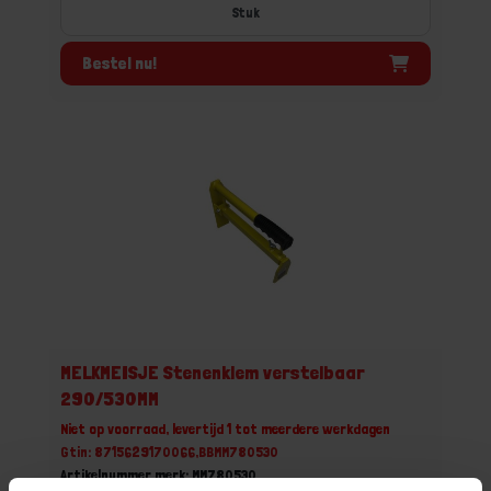
Stuk
Bestel nu!
MELKMEISJE Stenenklem verstelbaar
290/530MM
Niet op voorraad, levertijd 1 tot meerdere werkdagen
Gtin: 8715629170066,BBMM780530
Artikelnummer merk: MM780530