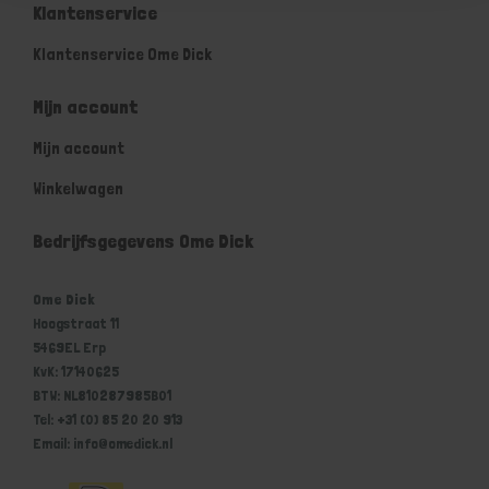
Klantenservice
Klantenservice Ome Dick
Mijn account
Mijn account
Winkelwagen
Bedrijfsgegevens Ome Dick
Ome Dick
Hoogstraat 11
5469EL Erp
KvK: 17140625
BTW: NL810287985B01
Tel: +31 (0) 85 20 20 913
Email: info@omedick.nl