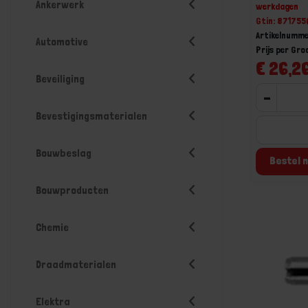
Ankerwerk
werkdagen
Gtin: 87175
Artikelnumm
Automotive
Prijs per Gr
€ 26,26
Beveiliging
-
Bevestigingsmaterialen
Bouwbeslag
Bestel n
Bouwproducten
Chemie
Draadmaterialen
Elektra