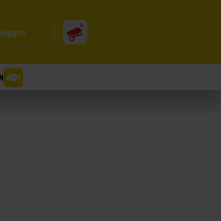
0
nloggen
N