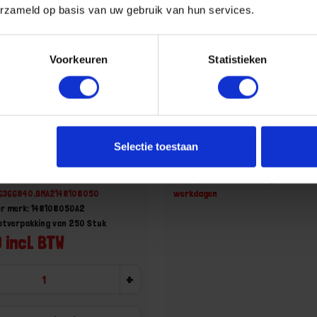
erzameld op basis van uw gebruik van hun services.
Voorkeuren
Statistieken
DIN1481 RVS A2 8X50MM
Spanbus ISO 8752 ZW
Selectie toestaan
7 op voorraad
Niet op voorraad, levertijd 1 tot me
56366840,BMA2148108050
werkdagen
er merk: 148108050A2
ootverpakking van 250 Stuk
 incl. BTW
+