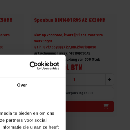
5X50MM
Spanbus DIN1481 RVS A2 6X30MM
erdere
Niet op voorraad, levertijd 1 tot meerdere
werkdagen
50
Gtin: 8717556366727,BMA2148106030
Artikelnummer merk: 148106030A2
Stuk
Prijs per Grootverpakking van 500 Stuk
€ 57,29 incl. BTW
+
-
+
Over
Grootverpakking (500)
Bestel nu!
 media te bieden en om ons
ze partners voor social
nformatie die u aan ze heeft