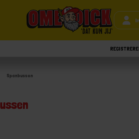
I
REGISTRERE
Spanbussen
ussen