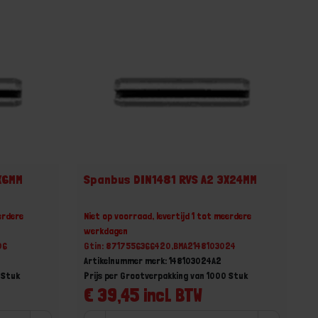
X6MM
Spanbus DIN1481 RVS A2 3X24MM
erdere
Niet op voorraad, levertijd 1 tot meerdere
werkdagen
06
Gtin: 8717556366420,BMA2148103024
Artikelnummer merk: 148103024A2
 Stuk
Prijs per Grootverpakking van 1000 Stuk
€ 39,45 incl. BTW