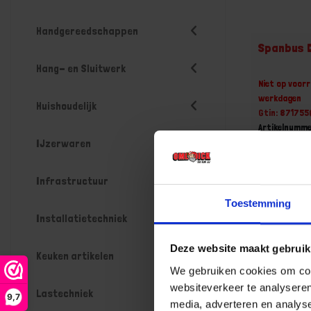
Handgereedschappen
Spanbus 
Hang- en Sluitwerk
Niet op voorr
werkdagen
Huishoudelijk
Gtin: 87175
Artikelnumme
Prijs per Gr
IJzerwaren
€ 46,28
Infrastructuur
-
Toestemming
Installatietechniek
Deze website maakt gebruik
Bestel n
Keuken artikelen
We gebruiken cookies om cont
websiteverkeer te analyseren
Lastechniek
9,7
media, adverteren en analys