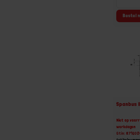
Bestel n
Spanbus 
Niet op voorr
werkdagen
Gtin: 87160
Artikelnumme