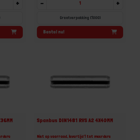
+
-
+
)
Grootverpakking (1000)
Bestel nu!
X36MM
Spanbus DIN1481 RVS A2 4X40MM
erdere
Niet op voorraad, levertijd 1 tot meerdere