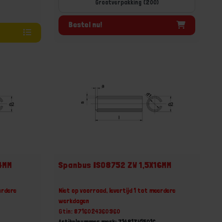
Grootverpakking (200)
Bestel nu!
4MM
Spanbus ISO8752 ZW 1,5X16MM
erdere
Niet op voorraad, levertijd 1 tot meerdere
werkdagen
Gtin: 8716024360960
Artikelnummer merk: 71481ZW15016