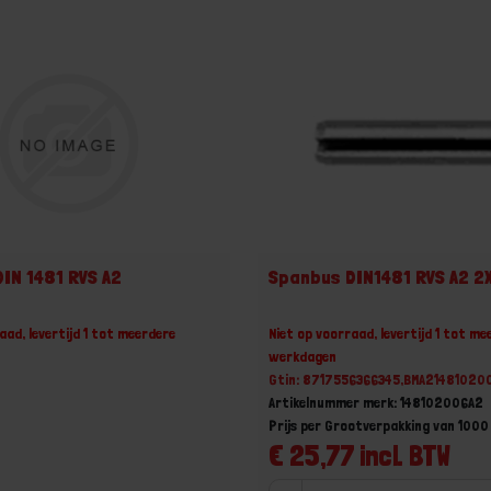
IN 1481 RVS A2
Spanbus DIN1481 RVS A2 2
aad, levertijd 1 tot meerdere
Niet op voorraad, levertijd 1 tot me
werkdagen
Gtin: 8717556366345,BMA21481020
Artikelnummer merk: 148102006A2
Prijs per Grootverpakking van 1000
€ 25,77 incl. BTW