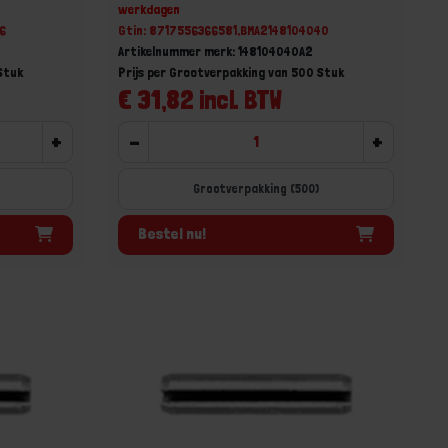
werkdagen
6
Gtin: 8717556366581,BMA2148104040
Artikelnummer merk: 148104040A2
Stuk
Prijs per Grootverpakking van 500 Stuk
€ 31,82 incl. BTW
+
-
+
Grootverpakking (500)
Bestel nu!