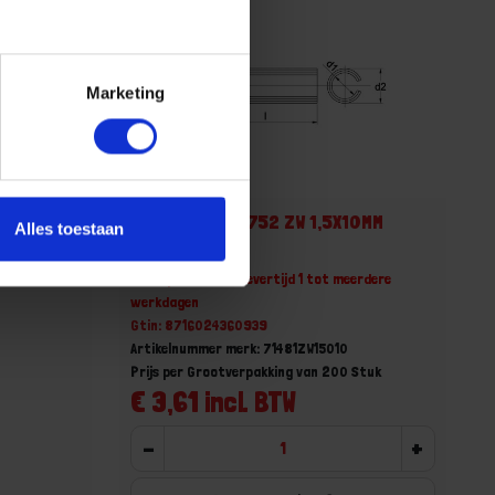
Marketing
Spanbus ISO8752 ZW 1,5X10MM
Alles toestaan
erdere
Niet op voorraad, levertijd 1 tot meerdere
werkdagen
Gtin: 8716024360939
Artikelnummer merk: 71481ZW15010
Prijs per Grootverpakking van 200 Stuk
€ 3,61 incl. BTW
-
+