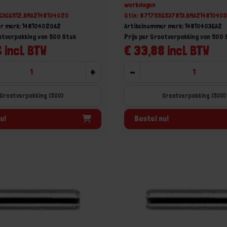
werkdagen
56366512,BMA2148104020
Gtin: 8717556537813,BMA214810403
er merk: 148104020A2
Artikelnummer merk: 148104036A2
ootverpakking van 500 Stuk
Prijs per Grootverpakking van 500 
 incl. BTW
€ 33,88 incl. BTW
+
-
Grootverpakking (500)
Grootverpakking (500)
u!
Bestel nu!