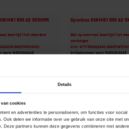
DIN1481 RVS A2 5X30MM
Spanbus DIN1481 RVS A2 
aad, levertijd 1 tot meerdere
Niet op voorraad, levertijd 1 tot me
werkdagen
56366659,BMA2148105030
Gtin: 8717556366680,BMA21481050
r merk: 148105030A2
Artikelnummer merk: 148105050A2
ootverpakking van 500 Stuk
Prijs per Grootverpakking van 250 
 incl. BTW
€ 29,77 incl. BTW
+
-
Details
Grootverpakking (500)
Grootverpakking (250)
 van cookies
u!
Bestel nu!
ent en advertenties te personaliseren, om functies voor social
. Ook delen we informatie over uw gebruik van onze site met on
e. Deze partners kunnen deze gegevens combineren met andere i