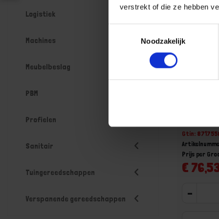
verstrekt of die ze hebben v
Logistiek
Toestemmingsselectie
Machines
Noodzakelijk
Meubelbeslag
PBM
Spanbus 
Profielen
Voorraad: 22
Gtin: 87175
Artikelnumm
Sanitair
Prijs per Gr
€ 76,53
Tuingereedschappen
-
Verspanende gereedschappen