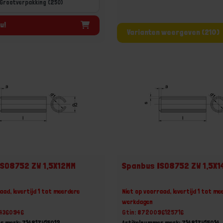
Grootverpakking (250)
u!
Varianten weergeven (210)
ISO8752 ZW 1,5X12MM
Spanbus ISO8752 ZW 1,5X1
aad, levertijd 1 tot meerdere
Niet op voorraad, levertijd 1 tot me
werkdagen
24360946
Gtin: 8720096125716
r merk: 71481ZW15012
Artikelnummer merk: 71481ZW15014