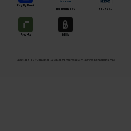
Pay By Bank
Bancontact
KBC / CBC
Riverty
Billie
Copyright ; 2026 Ome Dick . Alle rechten voorbehouden
Powered by
nopCommerce