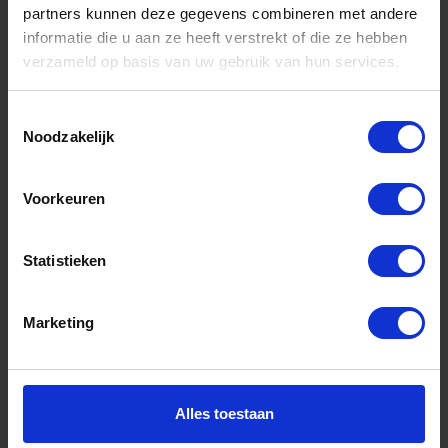
partners kunnen deze gegevens combineren met andere
informatie die u aan ze heeft verstrekt of die ze hebben
Informatie
verzameld op basis van uw gebruik van hun services.
Sitemap
Algemene voorwaarden Ome Dick
Toestemmingsselectie
Noodzakelijk
Over Ome Dick
Klachtenregeling Ome Dick
Voorkeuren
Retouren & Garantie Ome Dick
Statistieken
Privacyverklaring Ome Dick
Contact
Marketing
Klantenservice
Klantenservice Ome Dick
Alles toestaan
Mijn account