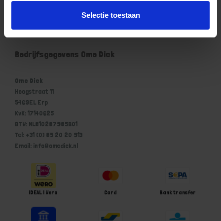
Mijn account
Selectie toestaan
Winkelwagen
Bedrijfsgegevens Ome Dick
Ome Dick
Hoogstraat 11
5469EL Erp
KvK: 17140625
BTW: NL810287985B01
Tel: +31 (0) 85 20 20 913
Email: info@omedick.nl
iDEAL | Wero
Card
Bank transfer