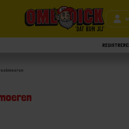
I
REGISTRERE
reekmoeren
moeren