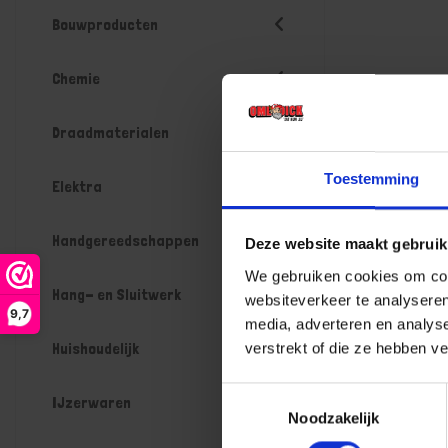
Bouwproducten
Chemie
Draadmaterialen
Toestemming
Elektra
Handgereedschappen
Deze website maakt gebruik
We gebruiken cookies om cont
Hang- en Sluitwerk
websiteverkeer te analyseren
9,7
media, adverteren en analys
Huishoudelijk
verstrekt of die ze hebben v
Toestemmingsselectie
IJzerwaren
Noodzakelijk