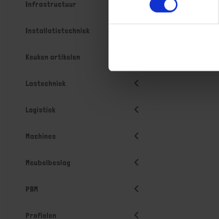
Infrastructuur
Installatietechniek
Keuken artikelen
Lastechniek
Logistiek
Machines
Meubelbeslag
PBM
Profielen