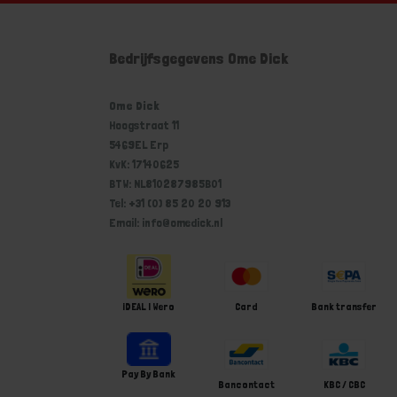
Bedrijfsgegevens Ome Dick
Ome Dick
Hoogstraat 11
5469EL Erp
KvK: 17140625
BTW: NL810287985B01
Tel: +31 (0) 85 20 20 913
Email: info@omedick.nl
iDEAL | Wero
Card
Bank transfer
Pay By Bank
Bancontact
KBC / CBC