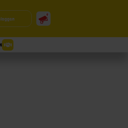
0
nloggen
N