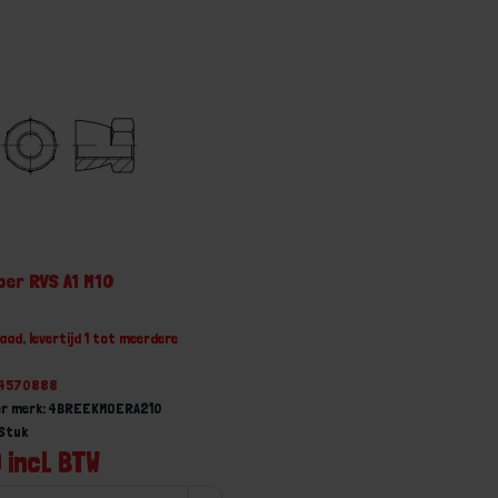
er RVS A1 M10
aad, levertijd 1 tot meerdere
24570888
er merk: 4BREEKMOERA210
 Stuk
 incl. BTW