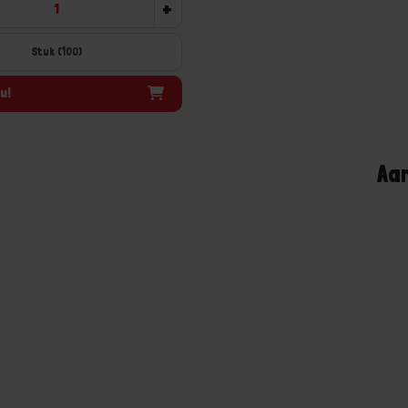
+
Stuk (100)
u!
Aa