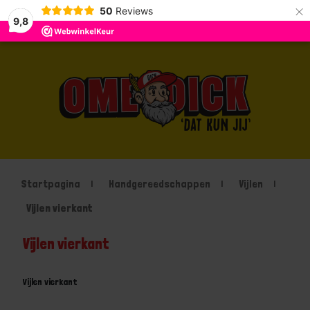
×
50
Reviews
9,8
Startpagina
Handgereedschappen
Vijlen
Vijlen vierkant
Vijlen vierkant
Vijlen vierkant