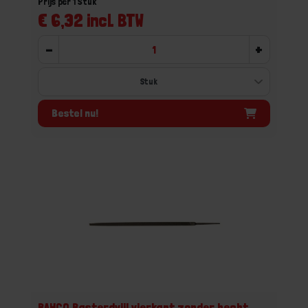
Prijs per 1 Stuk
€ 6,32 incl. BTW
-
+
Bestel nu!
BAHCO Basterdvijl vierkant zonder hecht