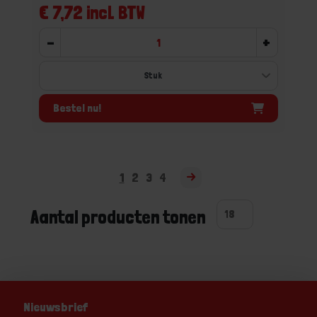
€ 7,72 incl. BTW
-
+
Bestel nu!
1
2
3
4
Aantal producten tonen
Nieuwsbrief