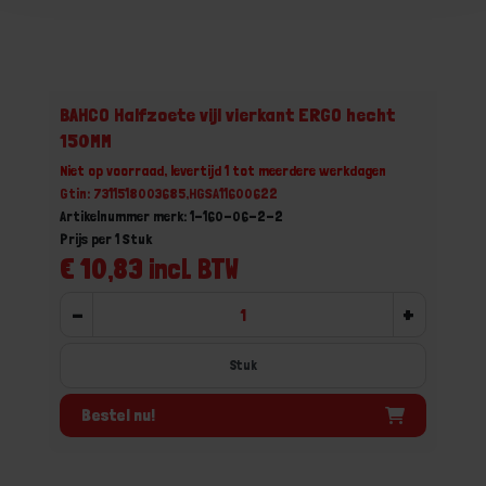
BAHCO Halfzoete vijl vierkant ERGO hecht
150MM
Niet op voorraad, levertijd 1 tot meerdere werkdagen
Gtin: 7311518003685,HGSA11600622
Artikelnummer merk: 1-160-06-2-2
Prijs per 1 Stuk
€ 10,83 incl. BTW
-
+
Stuk
Bestel nu!