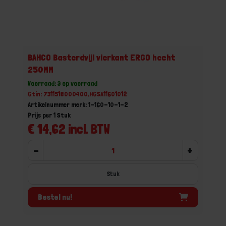
BAHCO Basterdvijl vierkant ERGO hecht
250MM
Voorraad: 3 op voorraad
Gtin: 7311518000400,HGSA11601012
Artikelnummer merk: 1-160-10-1-2
Prijs per 1 Stuk
€ 14,62 incl. BTW
-
+
Stuk
Bestel nu!