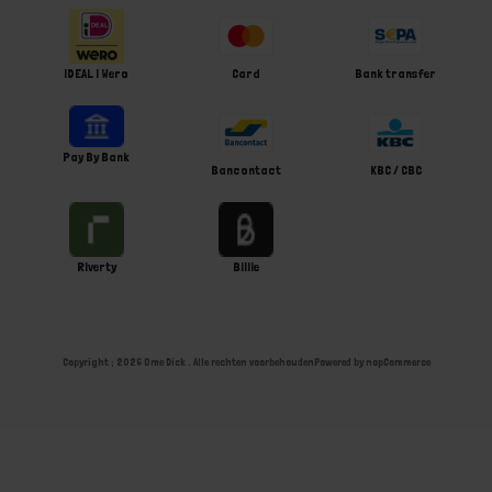
iDEAL | Wero
Card
Bank transfer
Pay By Bank
Bancontact
KBC / CBC
Riverty
Billie
Copyright ; 2026 Ome Dick . Alle rechten voorbehouden
Powered by
nopCommerce