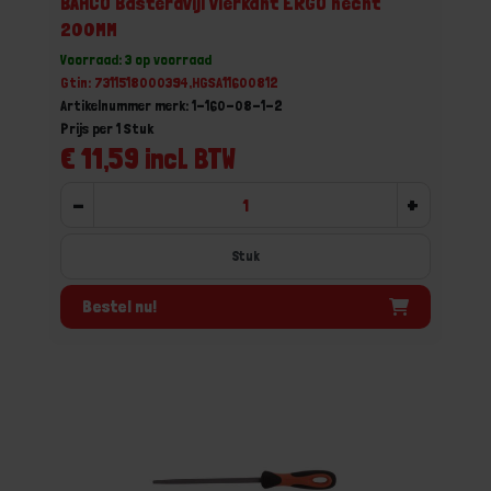
BAHCO Basterdvijl vierkant ERGO hecht
200MM
Voorraad: 3 op voorraad
Gtin: 7311518000394,HGSA11600812
Artikelnummer merk: 1-160-08-1-2
Prijs per 1 Stuk
€ 11,59 incl. BTW
-
+
Stuk
Bestel nu!