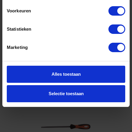
100MM
Voorkeuren
Niet op voorraad, levertijd 1 tot meerdere werkdagen
Gtin: 7311518244095
Artikelnummer merk: 1-160-04-2-2
Statistieken
Prijs per 1 Stuk
€ 9,58 incl. BTW
Marketing
-
+
Stuk
Alles toestaan
Bestel nu!
Selectie toestaan