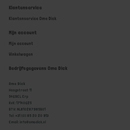
Klantenservice
Klantenservice Ome Dick
Mijn account
Mijn account
Winkelwagen
Bedrijfsgegevens Ome Dick
Ome Dick
Hoogstraat 11
5469EL Erp
KvK: 17140625
BTW: NL810287985B01
Tel: +31 (0) 85 20 20 913
Email: info@omedick.nl