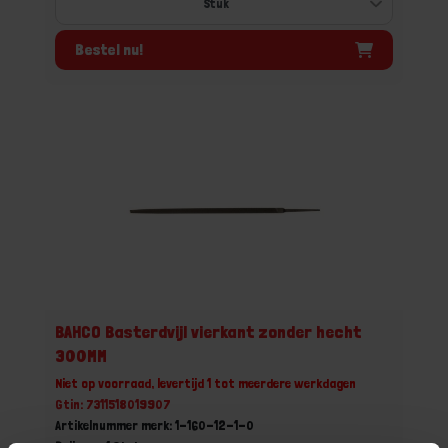
Bestel nu!
BAHCO Basterdvijl vierkant zonder hecht
300MM
Niet op voorraad, levertijd 1 tot meerdere werkdagen
Gtin: 7311518019907
Artikelnummer merk: 1-160-12-1-0
Prijs per 1 Stuk