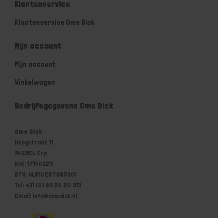
Klantenservice
Klantenservice Ome Dick
Mijn account
Mijn account
Winkelwagen
Bedrijfsgegevens Ome Dick
Ome Dick
Hoogstraat 11
5469EL Erp
KvK: 17140625
BTW: NL810287985B01
Tel: +31 (0) 85 20 20 913
Email: info@omedick.nl