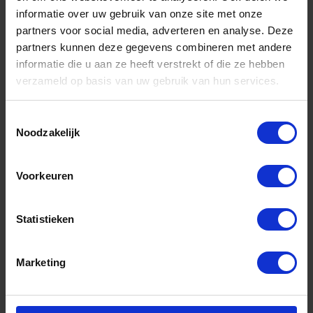
informatie over uw gebruik van onze site met onze
partners voor social media, adverteren en analyse. Deze
partners kunnen deze gegevens combineren met andere
informatie die u aan ze heeft verstrekt of die ze hebben
verzameld op basis van uw gebruik van hun services.
Toestemmingsselectie
Noodzakelijk
KNIPEX Bedradingstang 1305160T 160MM
Voorkeuren
Niet op voorraad, levertijd 1 tot meerdere werkdagen
Gtin: 4003773079965
Statistieken
Artikelnummer merk: 1305160T
Prijs per 1 Stuk
€ 52,05 incl. BTW
Marketing
-
+