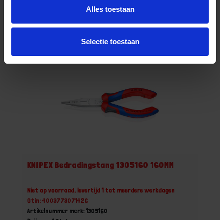
Stuk
Alles toestaan
Bestel nu!
Selectie toestaan
KNIPEX Bedradingstang 1305160 160MM
Niet op voorraad, levertijd 1 tot meerdere werkdagen
Gtin: 4003773071426
Artikelnummer merk: 1305160