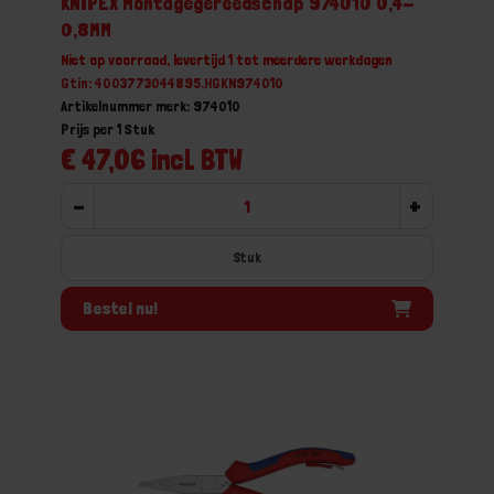
KNIPEX Montagegereedschap 974010 0,4-
0,8MM
Niet op voorraad, levertijd 1 tot meerdere werkdagen
Gtin: 4003773044895,HGKN974010
Artikelnummer merk: 974010
Prijs per 1 Stuk
€ 47,06 incl. BTW
-
+
Stuk
Bestel nu!