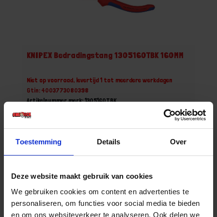
KNIPEX Bedradingstang 1305160TBK 160MM
Niet op voorraad, levertijd 1 tot meerdere werkdagen
Gtin: 4003773080398
Artikelnummer merk: 1305160TBK
Prijs per 1 Stuk
€ 53,83 incl. BTW
Toestemming
Details
Over
-
+
Stuk
Deze website maakt gebruik van cookies
Bestel nu!
We gebruiken cookies om content en advertenties te
personaliseren, om functies voor social media te bieden
en om ons websiteverkeer te analyseren. Ook delen we