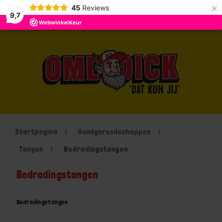
×
45
Reviews
9,7
Startpagina
Handgereedschappen
Tangen
Bedradingstangen
Bedradingstangen
Bedradingstangen