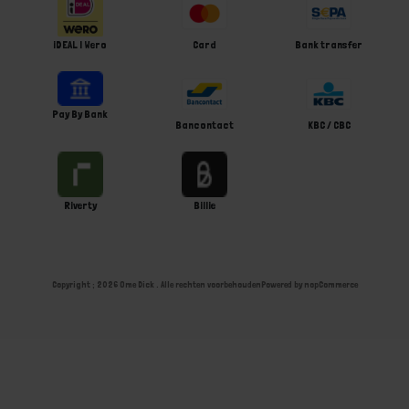
iDEAL | Wero
Card
Bank transfer
Pay By Bank
Bancontact
KBC / CBC
Riverty
Billie
Copyright ; 2026 Ome Dick . Alle rechten voorbehouden
Powered by
nopCommerce