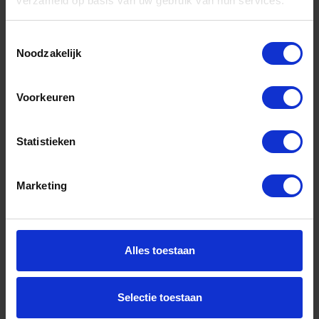
verzameld op basis van uw gebruik van hun services.
Toestemmingsselectie
Noodzakelijk
KNIPEX Platbuigtang 2002160 DIN5745
160MM
Voorkeuren
Niet op voorraad, levertijd 1 tot meerdere werkdagen
Gtin: 4003773035008,HGKN2002160
Statistieken
Artikelnummer merk: 2002160
Prijs per 1 Stuk
€ 17,45 incl. BTW
Marketing
-
+
Stuk
Alles toestaan
Bestel nu!
Selectie toestaan