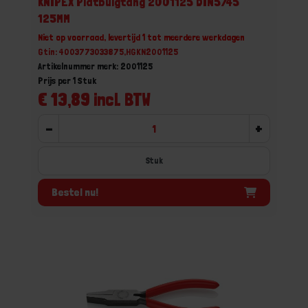
KNIPEX Platbuigtang 2001125 DIN5745
125MM
Niet op voorraad, levertijd 1 tot meerdere werkdagen
Gtin: 4003773033875,HGKN2001125
Artikelnummer merk: 2001125
Prijs per 1 Stuk
€ 13,89 incl. BTW
-
+
Stuk
Bestel nu!