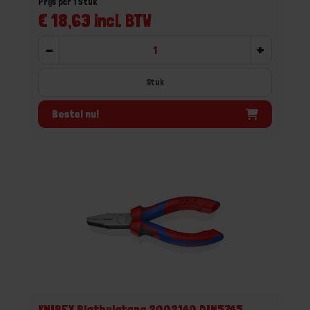
Prijs per 1 Stuk
€ 18,63 incl. BTW
-
+
Stuk
Bestel nu!
KNIPEX Platbuigtang 2002140 DIN5745