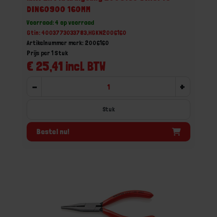
DIN60900 160MM
Voorraad: 4 op voorraad
Gtin: 4003773033783,HGKN2006160
Artikelnummer merk: 2006160
Prijs per 1 Stuk
€ 25,41 incl. BTW
-
+
Stuk
Bestel nu!