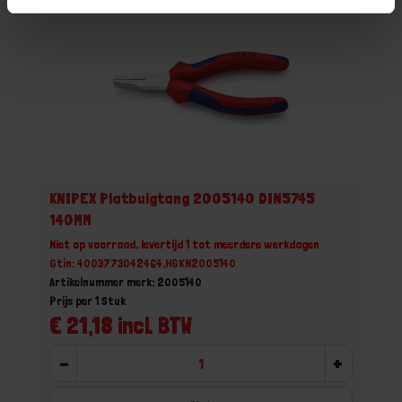
KNIPEX Platbuigtang 2005140 DIN5745
140MM
Niet op voorraad, levertijd 1 tot meerdere werkdagen
Gtin: 4003773042464,HGKN2005140
Artikelnummer merk: 2005140
Prijs per 1 Stuk
€ 21,18 incl. BTW
-
+