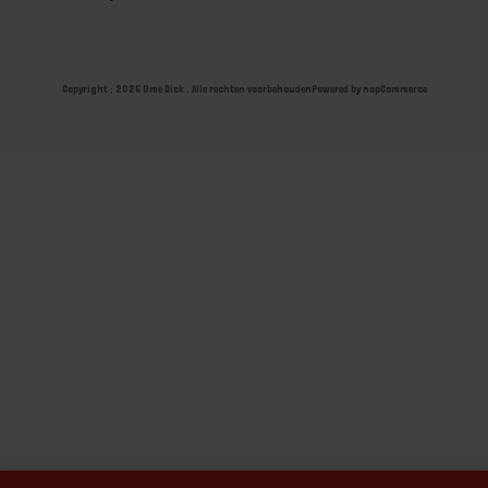
Copyright ; 2026 Ome Dick . Alle rechten voorbehouden
Powered by
nopCommerce