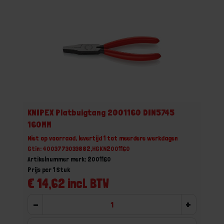
KNIPEX Platbuigtang 2001160 DIN5745
160MM
Niet op voorraad, levertijd 1 tot meerdere werkdagen
Gtin: 4003773033882,HGKN2001160
Artikelnummer merk: 2001160
Prijs per 1 Stuk
€ 14,62 incl. BTW
-
+