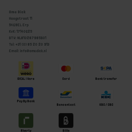
Ome Dick
Hoogstraat 11
5469EL Erp
KvK: 17140625
BTW: NL810287985B01
Tel: +31 (0) 85 20 20 913
Email: info@omedick.nl
iDEAL | Wero
Card
Bank transfer
Pay By Bank
Bancontact
KBC / CBC
Riverty
Billie