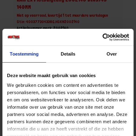
140MM
Niet op voorraad, levertijd 1 tot meerdere werkdagen
Gtin: 4003773043386,HGKN2002140
Artikelnummer merk: 2002140
Prijs per 1 Stuk
€ 17,19 incl. BTW
Toestemming
Details
Over
-
+
Stuk
Deze website maakt gebruik van cookies
Bestel nu!
We gebruiken cookies om content en advertenties te
personaliseren, om functies voor social media te bieden
en om ons websiteverkeer te analyseren. Ook delen we
informatie over uw gebruik van onze site met onze
partners voor social media, adverteren en analyse. Deze
partners kunnen deze gegevens combineren met andere
informatie die u aan ze heeft verstrekt of die ze hebben