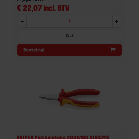
€ 22,07 incl. BTW
-
+
Stuk
Bestel nu!
KNIPEX Platbuigtang 2006160 DIN5745