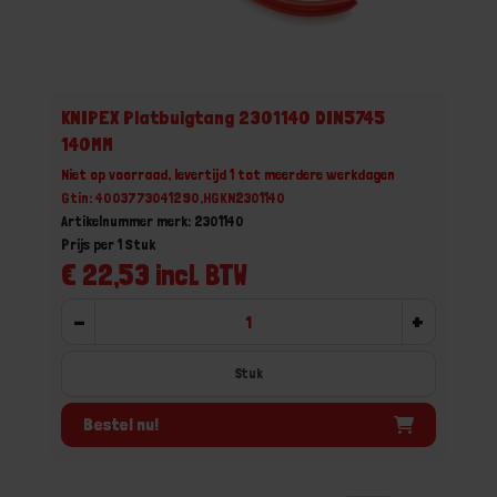
KNIPEX Platbuigtang 2301140 DIN5745
140MM
Niet op voorraad, levertijd 1 tot meerdere werkdagen
Gtin: 4003773041290,HGKN2301140
Artikelnummer merk: 2301140
Prijs per 1 Stuk
€ 22,53 incl. BTW
-
+
Stuk
Bestel nu!