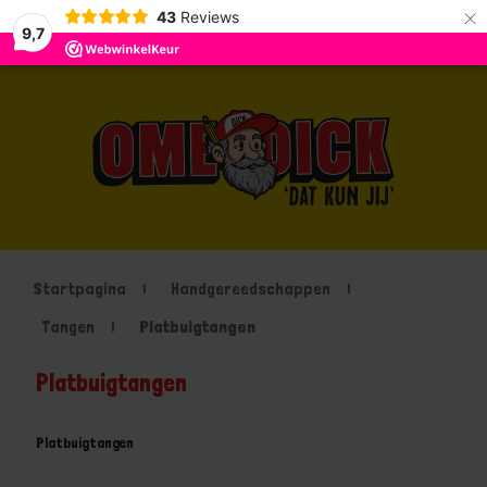
×
43
Reviews
9,7
Startpagina
Handgereedschappen
Tangen
Platbuigtangen
Platbuigtangen
Platbuigtangen