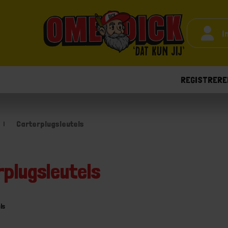
I
REGISTRERE
Carterplugsleutels
rplugsleutels
ls