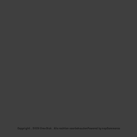
Copyright ; 2026 Ome Dick . Alle rechten voorbehouden
Powered by
nopCommerce