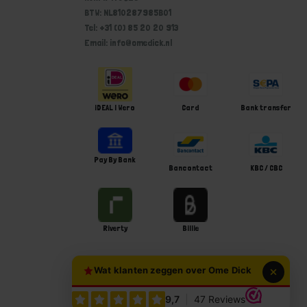
BTW: NL810287985B01
Tel: +31 (0) 85 20 20 913
Email: info@omedick.nl
iDEAL | Wero
Card
Bank transfer
Pay By Bank
Bancontact
KBC / CBC
Riverty
Billie
Wat klanten zeggen over Ome Dick