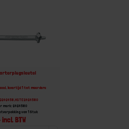
rterplugsleutel
aad, levertijd 1 tot meerdere
86646458,HGTE6464580
er merk: 6464580
otverpakking van 1 Stuk
 incl. BTW