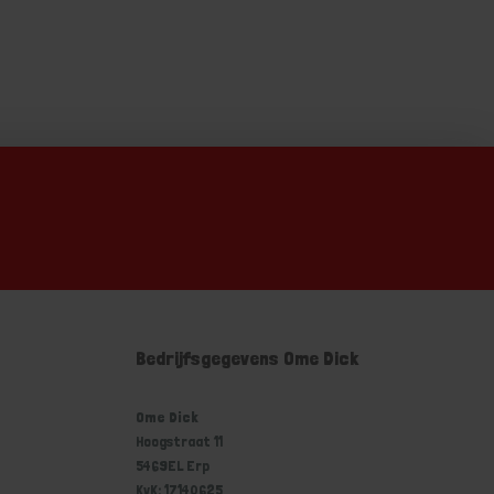
Bedrijfsgegevens Ome Dick
Ome Dick
Hoogstraat 11
5469EL Erp
KvK: 17140625