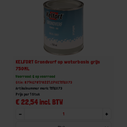
KELFORT Grondverf op waterbasis grijs
750ML
Voorraad: 6 op voorraad
Gtin: 8714678178221,CPKE1516073
Artikelnummer merk: 1516073
Prijs per 1 Stuk
€ 22,54 incl. BTW
-
+