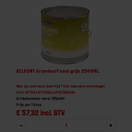
KELFORT Grondverf snel grijs 2500ML
Niet op voorraad, levertijd 1 tot meerdere werkdagen
Gtin: 8714678178566,CPKE1516084
Artikelnummer merk: 1516084
Prijs per 1 Stuk
€ 57,32 incl. BTW
-
+