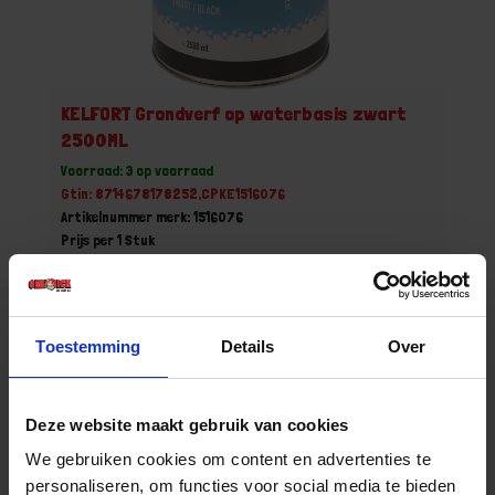
KELFORT Grondverf op waterbasis zwart
2500ML
Voorraad: 3 op voorraad
Gtin: 8714678178252,CPKE1516076
Artikelnummer merk: 1516076
Prijs per 1 Stuk
€ 54,11 incl. BTW
-
+
Toestemming
Details
Over
Bestel nu!
Deze website maakt gebruik van cookies
We gebruiken cookies om content en advertenties te
personaliseren, om functies voor social media te bieden