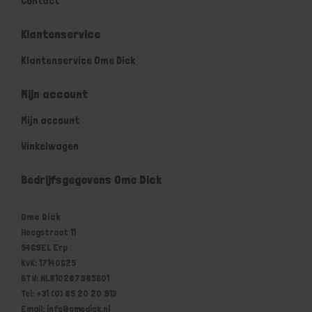
Contact
Klantenservice
Klantenservice Ome Dick
Mijn account
Mijn account
Winkelwagen
Bedrijfsgegevens Ome Dick
Ome Dick
Hoogstraat 11
5469EL Erp
KvK: 17140625
BTW: NL810287985B01
Tel: +31 (0) 85 20 20 913
Email: info@omedick.nl