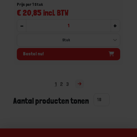
Prijs per 1 Stuk
€ 20,85 incl. BTW
-
+
Bestel nu!
1
2
3
Aantal producten tonen