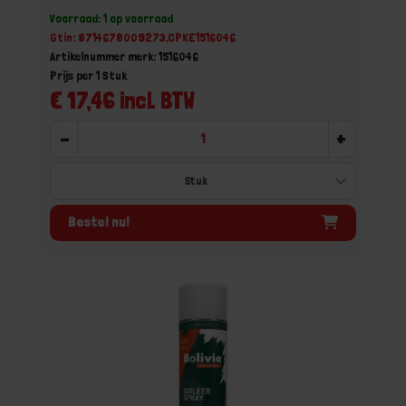
Voorraad: 1 op voorraad
Gtin: 8714678009273,CPKE1516046
Artikelnummer merk: 1516046
Prijs per 1 Stuk
€ 17,46 incl. BTW
-
+
Bestel nu!