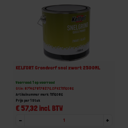
KELFORT Grondverf snel zwart 2500ML
Voorraad: 1 op voorraad
Gtin: 8714678178276,CPKE1516086
Artikelnummer merk: 1516086
Prijs per 1 Stuk
€ 57,32 incl. BTW
-
+