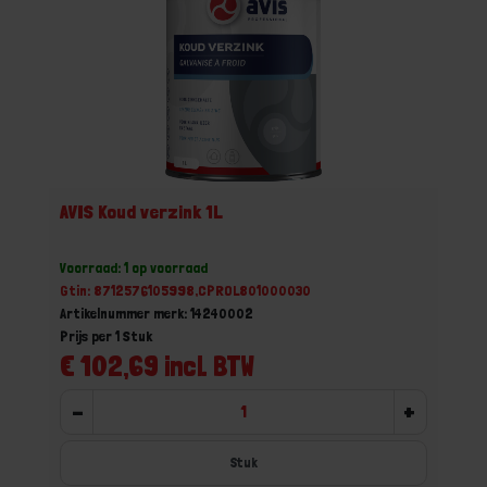
AVIS Koud verzink 1L
Voorraad: 1 op voorraad
Gtin: 8712576105998,CPROL801000030
Artikelnummer merk: 14240002
Prijs per 1 Stuk
€ 102,69 incl. BTW
-
+
Stuk