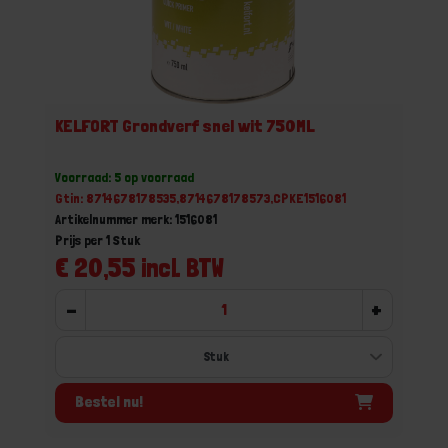
KELFORT Grondverf snel wit 750ML
Voorraad: 5 op voorraad
Gtin: 8714678178535,8714678178573,CPKE1516081
Artikelnummer merk: 1516081
Prijs per 1 Stuk
€ 20,55 incl. BTW
-
+
Bestel nu!