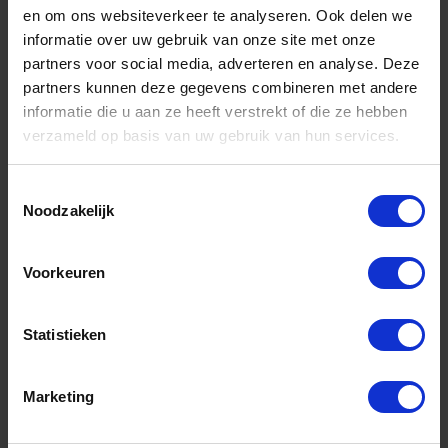
en om ons websiteverkeer te analyseren. Ook delen we
informatie over uw gebruik van onze site met onze
partners voor social media, adverteren en analyse. Deze
partners kunnen deze gegevens combineren met andere
informatie die u aan ze heeft verstrekt of die ze hebben
verzameld op basis van uw gebruik van hun services.
Toestemmingsselectie
Noodzakelijk
KELFORT Grondverf op waterbasis zwart
750ML
Voorraad: 3 op voorraad
Voorkeuren
Gtin: 8714678178245,8714678178320,CPKE1516075
Artikelnummer merk: 1516075
Prijs per 1 Stuk
Statistieken
€ 22,54 incl. BTW
-
+
Marketing