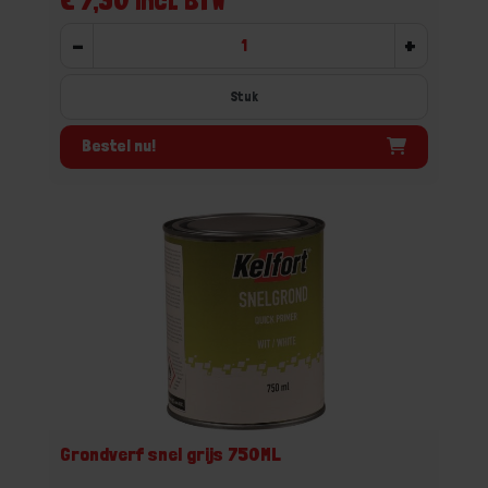
-
+
Stuk
Bestel nu!
Grondverf snel grijs 750ML