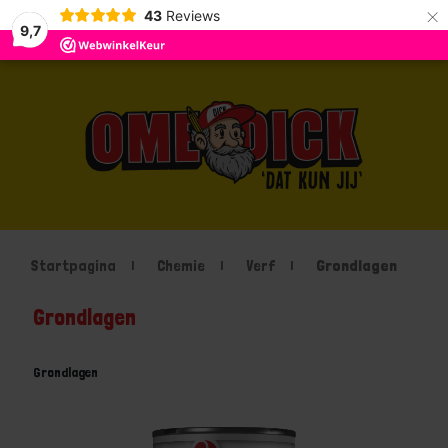
×
43
Reviews
9,7
Startpagina
Chemie
Verf
Grondlagen
Grondlagen
Grondlagen