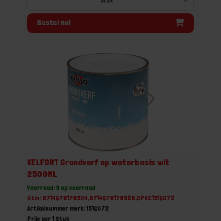
Bestel nu!
KELFORT Grondverf op waterbasis wit
2500ML
Voorraad: 3 op voorraad
Gtin: 8714678178504,8714678178528,CPKE1516072
Artikelnummer merk: 1516072
Prijs per 1 Stuk