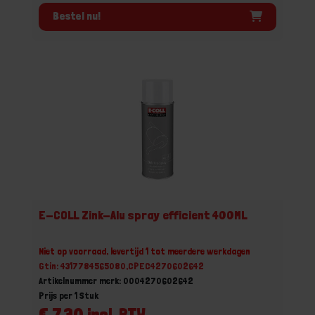
Bestel nu!
E-COLL Zink-Alu spray efficient 400ML
Niet op voorraad, levertijd 1 tot meerdere werkdagen
Gtin: 4317784565080,CPEC4270602642
Artikelnummer merk: 0004270602642
Prijs per 1 Stuk
€ 7,30 incl. BTW