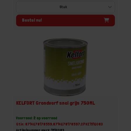
Bestel nu!
KELFORT Grondverf snel grijs 750ML
Voorraad: 2 op voorraad
Gtin: 8714678178559,8714678178597,CPKE1516083
Artikelnummer merk: 1516083