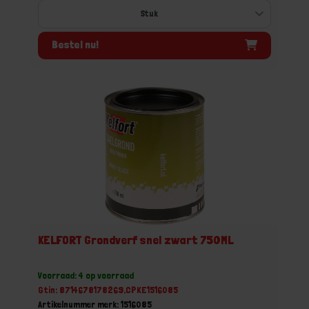
Bestel nu!
KELFORT Grondverf snel zwart 750ML
Voorraad: 4 op voorraad
Gtin: 8714678178269,CPKE1516085
Artikelnummer merk: 1516085