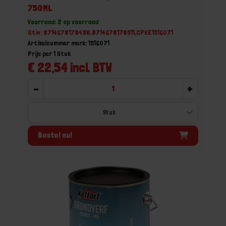
750ML
Voorraad: 2 op voorraad
Gtin: 8714678178498,8714678178511,CPKE1516071
Artikelnummer merk: 1516071
Prijs per 1 Stuk
€ 22,54 incl. BTW
-
+
Bestel nu!