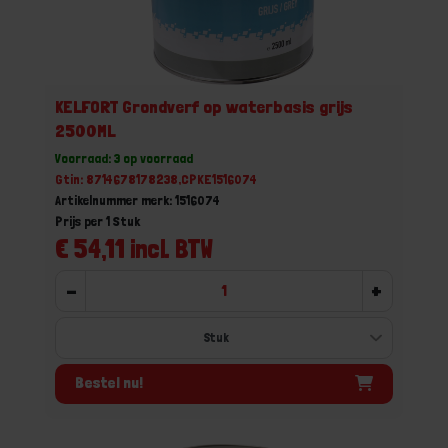
KELFORT Grondverf op waterbasis grijs
2500ML
Voorraad: 3 op voorraad
Gtin: 8714678178238,CPKE1516074
Artikelnummer merk: 1516074
Prijs per 1 Stuk
€ 54,11 incl. BTW
-
+
Bestel nu!