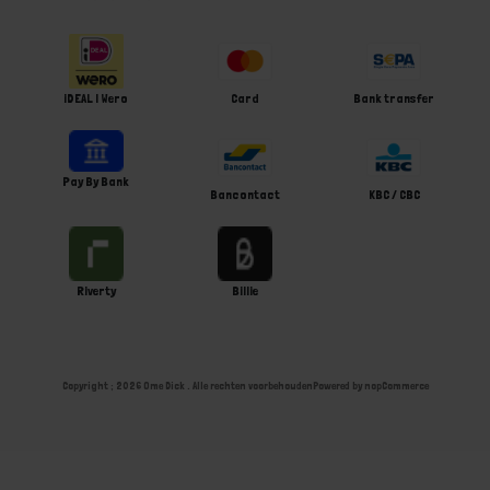
iDEAL | Wero
Card
Bank transfer
Pay By Bank
Bancontact
KBC / CBC
Riverty
Billie
Copyright ; 2026 Ome Dick . Alle rechten voorbehouden
Powered by
nopCommerce