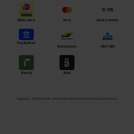
iDEAL | Wero
Card
Bank transfer
Pay By Bank
Bancontact
KBC / CBC
Riverty
Billie
Copyright ; 2026 Ome Dick . Alle rechten voorbehouden
Powered by
nopCommerce