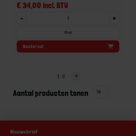
€ 34,00 incl. BTW
-
+
Stuk
Bestel nu!
1
2
Aantal producten tonen
Nieuwsbrief