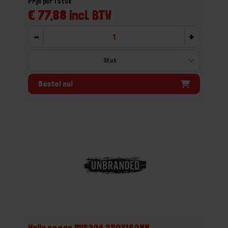
Prijs per 1 Stuk
€ 77,88 incl. BTW
-
+
Bestel nu!
Holle spaan RVS304 250X160MM