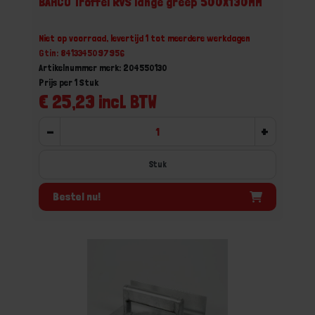
BAHCO Troffel RVS lange greep 500X130MM
Niet op voorraad, levertijd 1 tot meerdere werkdagen
Gtin: 8413345097956
Artikelnummer merk: 204550130
Prijs per 1 Stuk
€ 25,23 incl. BTW
-
+
Stuk
Bestel nu!