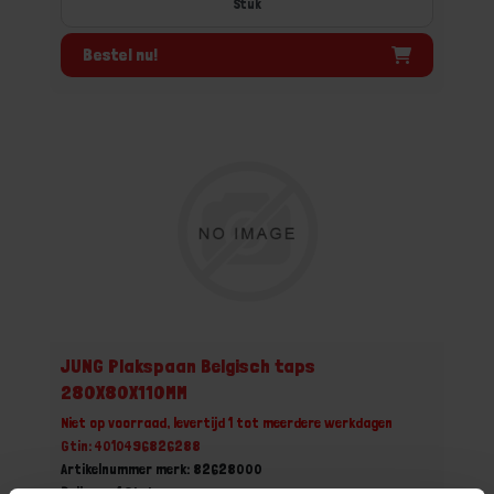
Stuk
Bestel nu!
JUNG Plakspaan Belgisch taps
280X80X110MM
Niet op voorraad, levertijd 1 tot meerdere werkdagen
Gtin: 4010496826288
Artikelnummer merk: 82628000
Prijs per 1 Stuk