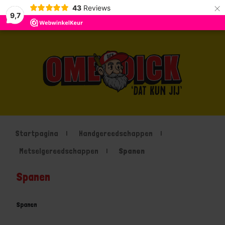
×
43
Reviews
9,7
Startpagina
Handgereedschappen
Metselgereedschappen
Spanen
Spanen
Spanen