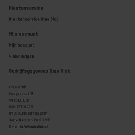
Klantenservice
Klantenservice Ome Dick
Mijn account
Mijn account
Winkelwagen
Bedrijfsgegevens Ome Dick
Ome Dick
Hoogstraat 11
5469EL Erp
KvK: 17140625
BTW: NL810287985B01
Tel: +31 (0) 85 20 20 913
Email: info@omedick.nl