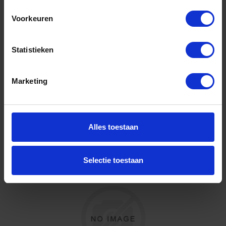
280X140X3MM
Voorkeuren
Niet op voorraad, levertijd 1 tot meerdere werkdagen
Gtin: 4010496911045,BMTO91100400
Artikelnummer merk: 91100400
Statistieken
Prijs per 1 Stuk
€ 17,29 incl. BTW
Marketing
-
+
Stuk
Alles toestaan
Bestel nu!
Selectie toestaan