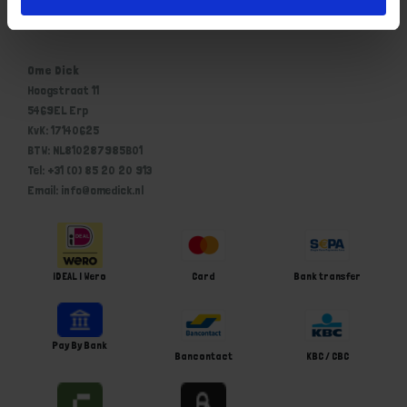
Bedrijfsgegevens Ome Dick
Ome Dick
Hoogstraat 11
5469EL Erp
KvK: 17140625
BTW: NL810287985B01
Tel: +31 (0) 85 20 20 913
Email: info@omedick.nl
iDEAL | Wero
Card
Bank transfer
Pay By Bank
Bancontact
KBC / CBC