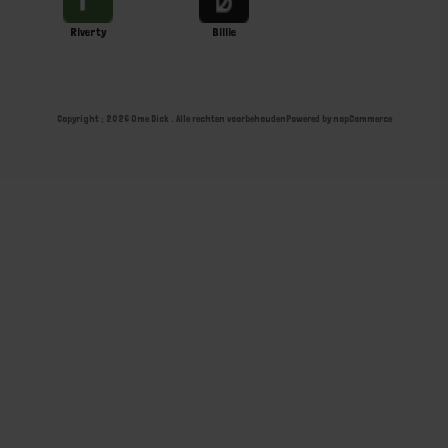
Riverty
Billie
Copyright ; 2026 Ome Dick . Alle rechten voorbehouden
Powered by
nopCommerce