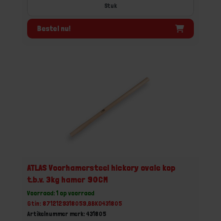
Stuk
Bestel nu!
ATLAS Voorhamersteel hickory ovale kop
t.b.v. 3kg hamer 90CM
Voorraad: 1 op voorraad
Gtin: 8712129318059,BBKO431805
Artikelnummer merk: 431805