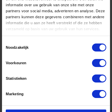
informatie over uw gebruik van onze site met onze
partners voor social media, adverteren en analyse. Deze
partners kunnen deze gegevens combineren met andere
informatie die u aan ze heeft verstrekt of die ze hebben
verzameld op basis van uw gebruik van hun services.
Toestemmingsselectie
Noodzakelijk
ATLAS Voorhamersteel hickory ovale kop
t.b.v. 6-10kg hamer 90CM
Voorkeuren
Niet op voorraad, levertijd 1 tot meerdere werkdagen
Gtin: 8712129317601,BBKO431760
Statistieken
Artikelnummer merk: 431760
Prijs per 1 Stuk
€ 18,49 incl. BTW
Marketing
-
+