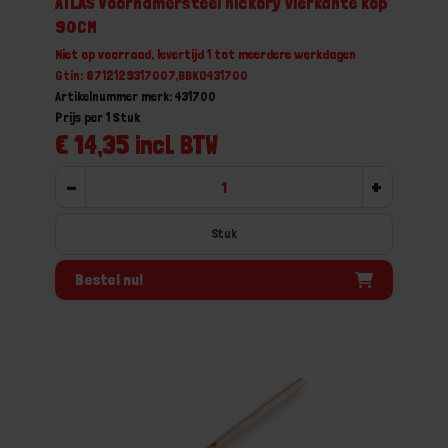
ATLAS Voorhamersteel hickory vierkante kop
90CM
Niet op voorraad, levertijd 1 tot meerdere werkdagen
Gtin: 8712129317007,BBKO431700
Artikelnummer merk: 431700
Prijs per 1 Stuk
€ 14,35 incl. BTW
-
+
Stuk
Bestel nu!