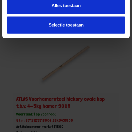
Stuk
Alles toestaan
Bestel nu!
Selectie toestaan
ATLAS Voorhamersteel hickory ovale kop
t.b.v. 4-5kg hamer 90CM
Voorraad: 1 op voorraad
Gtin: 8712129318004,BBKO431800
Artikelnummer merk: 431800