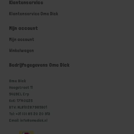
Klantenservice
Klantenservice Ome Dick
Mijn account
Mijn account
Winkelwagen
Bedrijfsgegevens Ome Dick
Ome Dick
Hoogstraat 11
5469EL Erp
KvK: 17140625
BTW: NL810287985B01
Tel: +31 (0) 85 20 20 913
Email: info@omedick.nl