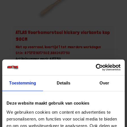
ATLAS Voorhamersteel hickory vierkante kop
90CM
Niet op voorraad, levertijd 1 tot meerdere werkdagen
Gtin: 8712129317502,BBKO431750
Artikelnummer merk: 431750
Prijs per 1 Stuk
€ 18,49 incl. BTW
Toestemming
Details
Over
-
+
Stuk
Deze website maakt gebruik van cookies
Bestel nu!
We gebruiken cookies om content en advertenties te
personaliseren, om functies voor social media te bieden
en om ons websiteverkeer te analyseren. Ook delen we