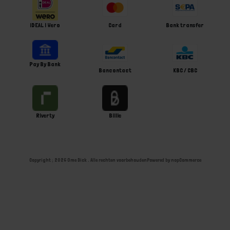
iDEAL | Wero
Card
Bank transfer
Pay By Bank
Bancontact
KBC / CBC
Riverty
Billie
Copyright ; 2026 Ome Dick . Alle rechten voorbehouden
Powered by
nopCommerce