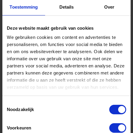
Toestemming
Details
Over
Informatie
Sitemap
Deze website maakt gebruik van cookies
We gebruiken cookies om content en advertenties te
Algemene voorwaarden Ome Dick
personaliseren, om functies voor social media te bieden
Over Ome Dick
en om ons websiteverkeer te analyseren. Ook delen we
informatie over uw gebruik van onze site met onze
Klachtenregeling Ome Dick
partners voor social media, adverteren en analyse. Deze
Retouren & Garantie Ome Dick
partners kunnen deze gegevens combineren met andere
informatie die u aan ze heeft verstrekt of die ze hebben
Privacyverklaring Ome Dick
verzameld op basis van uw gebruik van hun services.
Contact
Toestemmingsselectie
Klantenservice
Noodzakelijk
Klantenservice Ome Dick
Voorkeuren