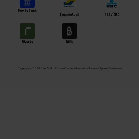
Pay By Bank
Bancontact
KBC / CBC
Riverty
Billie
Copyright ; 2026 Ome Dick . Alle rechten voorbehouden
Powered by
nopCommerce