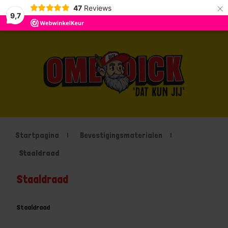
×
47
Reviews
9,7
Startpagina
Bevestigingsmaterialen
Staaldraad
Staaldraad
Staaldraad