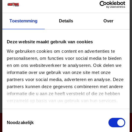
Prijs per 1 Stuk
€ 1,51 incl. BTW
Toestemming
Details
Over
-
+
Stuk
Deze website maakt gebruik van cookies
Bestel nu!
We gebruiken cookies om content en advertenties te
personaliseren, om functies voor social media te bieden
en om ons websiteverkeer te analyseren. Ook delen we
informatie over uw gebruik van onze site met onze
Aantal producten tonen
partners voor social media, adverteren en analyse. Deze
partners kunnen deze gegevens combineren met andere
informatie die u aan ze heeft verstrekt of die ze hebben
verzameld op basis van uw gebruik van hun services.
Toestemmingsselectie
Noodzakelijk
Nieuwsbrief