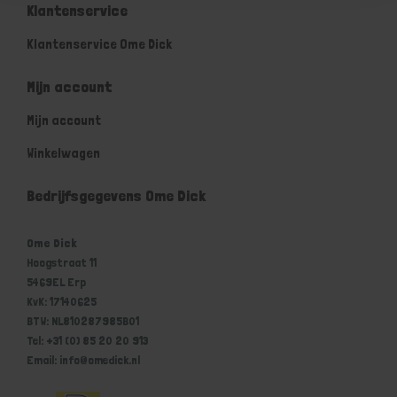
Klantenservice
Klantenservice Ome Dick
Mijn account
Mijn account
Winkelwagen
Bedrijfsgegevens Ome Dick
Ome Dick
Hoogstraat 11
5469EL Erp
KvK: 17140625
BTW: NL810287985B01
Tel: +31 (0) 85 20 20 913
Email: info@omedick.nl