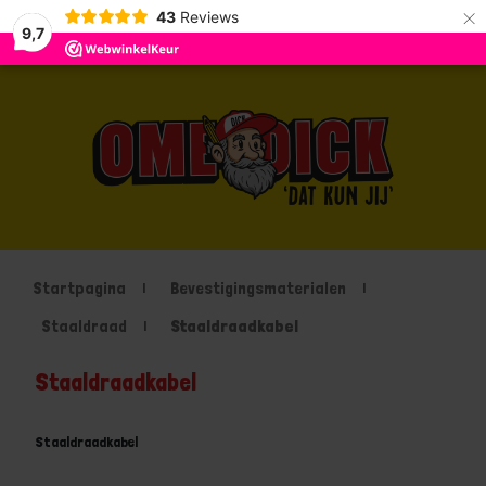
×
43
Reviews
9,7
Startpagina
Bevestigingsmaterialen
Staaldraad
Staaldraadkabel
Staaldraadkabel
Staaldraadkabel