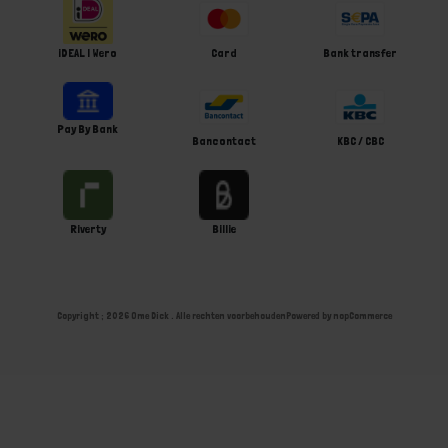
iDEAL | Wero
Card
Bank transfer
Pay By Bank
Bancontact
KBC / CBC
Riverty
Billie
Copyright ; 2026 Ome Dick . Alle rechten voorbehouden
Powered by
nopCommerce