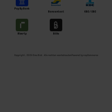
Pay By Bank
Bancontact
KBC / CBC
Riverty
Billie
Copyright ; 2026 Ome Dick . Alle rechten voorbehouden
Powered by
nopCommerce