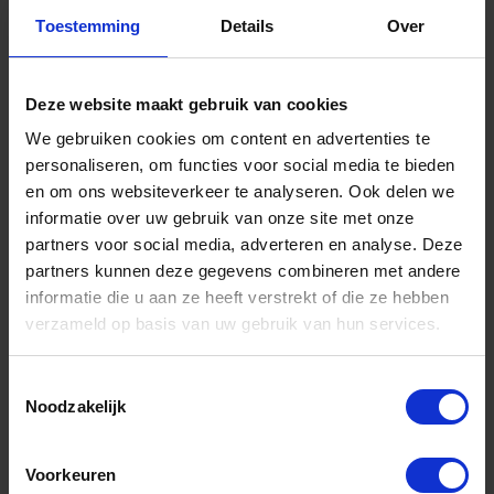
Toestemming
Details
Over
Informatie
Sitemap
Deze website maakt gebruik van cookies
We gebruiken cookies om content en advertenties te
Algemene voorwaarden Ome Dick
personaliseren, om functies voor social media te bieden
Over Ome Dick
en om ons websiteverkeer te analyseren. Ook delen we
informatie over uw gebruik van onze site met onze
Klachtenregeling Ome Dick
partners voor social media, adverteren en analyse. Deze
Retouren & Garantie Ome Dick
partners kunnen deze gegevens combineren met andere
informatie die u aan ze heeft verstrekt of die ze hebben
Privacyverklaring Ome Dick
verzameld op basis van uw gebruik van hun services.
Contact
Toestemmingsselectie
Klantenservice
Noodzakelijk
Klantenservice Ome Dick
Voorkeuren