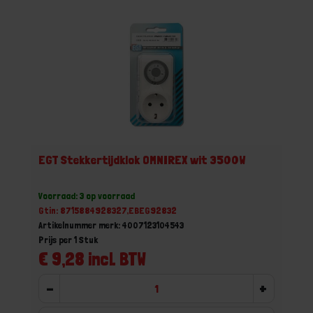
EGT Stekkertijdklok OMNIREX wit 3500W
Voorraad: 3 op voorraad
Gtin: 8715884928327,EBEG92832
Artikelnummer merk: 4007123104543
Prijs per 1 Stuk
€ 9,28 incl. BTW
-
+