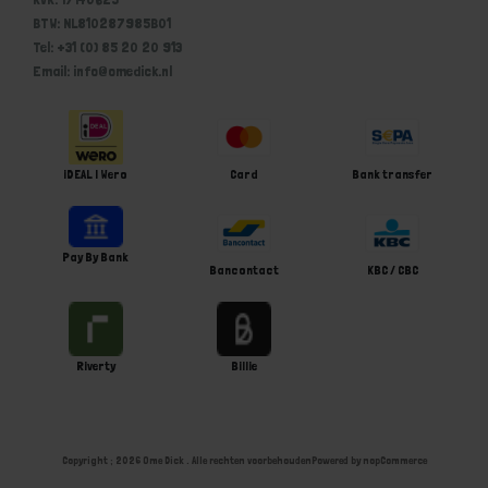
BTW: NL810287985B01
Tel: +31 (0) 85 20 20 913
Email: info@omedick.nl
iDEAL | Wero
Card
Bank transfer
Pay By Bank
Bancontact
KBC / CBC
Riverty
Billie
Copyright ; 2026 Ome Dick . Alle rechten voorbehouden
Powered by
nopCommerce