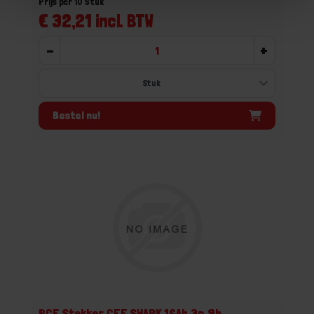
Prijs per 10 Stuk
€ 32,21 incl. BTW
-
+
Bestel nu!
PCE Stekker CEE SHARK 16Ah 3p 9h