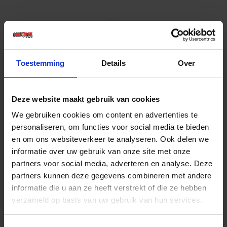
Toestemming
Details
Over
Deze website maakt gebruik van cookies
PCE Stekker CEE SHARK 16Ah 3p 3h
We gebruiken cookies om content en advertenties te
personaliseren, om functies voor social media te bieden
en om ons websiteverkeer te analyseren. Ook delen we
Niet op voorraad, levertijd 1 tot meerdere werkdagen
Gtin: 9003399131080
informatie over uw gebruik van onze site met onze
Artikelnummer merk: 102353
partners voor social media, adverteren en analyse. Deze
Prijs per 10 Stuk
partners kunnen deze gegevens combineren met andere
€ 32,21 incl. BTW
informatie die u aan ze heeft verstrekt of die ze hebben
verzameld op basis van uw gebruik van hun services.
-
+