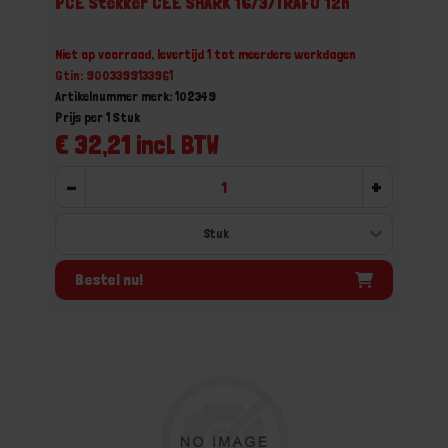
PCE Stekker CEE SHARK 16/3/TRAFO 12h
Niet op voorraad, levertijd 1 tot meerdere werkdagen
Gtin: 9003399133961
Artikelnummer merk: 102349
Prijs per 1 Stuk
€ 32,21 incl. BTW
-
+
Bestel nu!