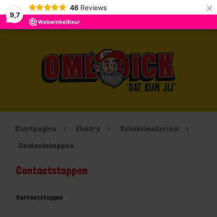
×
46
Reviews
9,7
Startpagina
Elektra
Schakelmateriaal
Contactstoppen
Contactstoppen
Contactstoppen