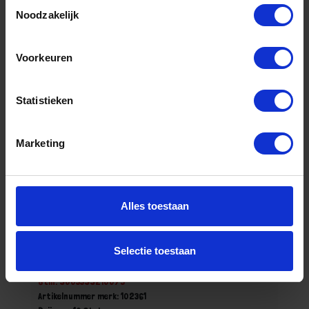
Toestemmingsselectie
Noodzakelijk
Bestel nu!
Voorkeuren
Statistieken
Marketing
Alles toestaan
PCE Stekker CEE SHARK 16Ah 3p 7h
Selectie toestaan
Niet op voorraad, levertijd 1 tot meerdere werkdagen
Gtin: 9003399210075
Artikelnummer merk: 102361