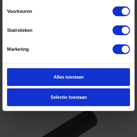
super fijn beugelzijde rond 11CM 2x
Voorkeuren
Niet op voorraad, levertijd 1 tot meerdere werkdagen
Gtin: 8710735799699
Artikelnummer merk: 23.311.63
Statistieken
Prijs per 1 Pak
€ 2,08 incl. BTW
Marketing
-
+
Alles toestaan
Bestel nu!
Selectie toestaan