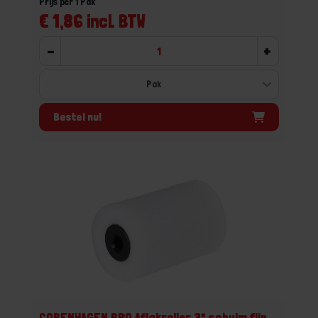
Prijs per 1 Pak
€ 1,86 incl. BTW
-
+
Bestel nu!
COPENHAGEN PRO Aflakroller 3* schuim fijn