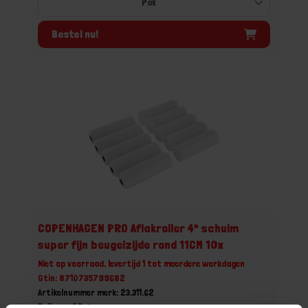
Bestel nu!
COPENHAGEN PRO Aflakroller 4* schuim
super fijn beugelzijde rond 11CM 10x
Niet op voorraad, levertijd 1 tot meerdere werkdagen
Gtin: 8710735799682
Artikelnummer merk: 23.311.62
Prijs per 1 Pak