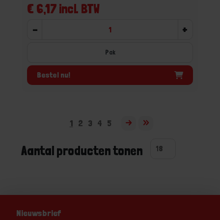
€ 6,17 incl. BTW
-
+
Pak
Bestel nu!
1
2
3
4
5
Aantal producten tonen
Nieuwsbrief