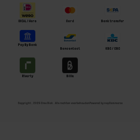
iDEAL | Wero
Card
Bank transfer
Pay By Bank
Bancontact
KBC / CBC
Riverty
Billie
Copyright ; 2026 Ome Dick . Alle rechten voorbehouden
Powered by
nopCommerce