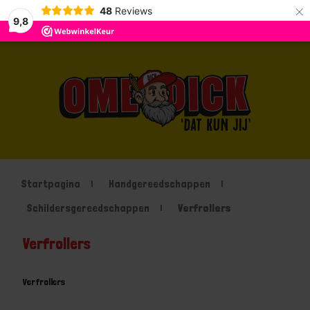
×
48
Reviews
9,8
Startpagina
Handgereedschappen
Schildersgereedschappen
Verfrollers
Verfrollers
Verfrollers