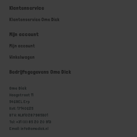
Klantenservice
Klantenservice Ome Dick
Mijn account
Mijn account
Winkelwagen
Bedrijfsgegevens Ome Dick
Ome Dick
Hoogstraat 11
5469EL Erp
KvK: 17140625
BTW: NL810287985B01
Tel: +31 (0) 85 20 20 913
Email: info@omedick.nl