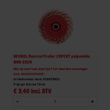
BEOROL Muurverfroller EXPERT polyamide
8MM 25CM
Niet op voorraad, levertijd 1 tot meerdere werkdagen
Gtin: 8605043410308
Artikelnummer merk: VEDR258EX
Prijs per Rol van 1 Stuk
€ 3,40 incl. BTW
-
+