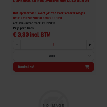
COPENHAGEN PRO Aflakrol vilt GOLD 5CM 2x
Niet op voorraad, levertijd 1 tot meerdere werkdagen
Gtin: 8710735761238,BBSP2022016
Artikelnummer merk: 20.220.16
Prijs per 1 Doos
€ 3,33 incl. BTW
-
+
Bestel nu!