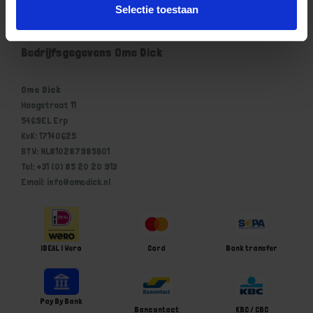
Selectie toestaan
Winkelwagen
Bedrijfsgegevens Ome Dick
Ome Dick
Hoogstraat 11
5469EL Erp
KvK: 17140625
BTW: NL810287985B01
Tel: +31 (0) 85 20 20 913
Email: info@omedick.nl
iDEAL | Wero
Card
Bank transfer
Pay By Bank
Bancontact
KBC / CBC