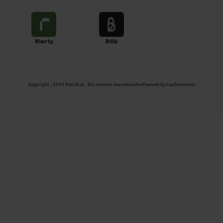
Riverty
Billie
Copyright ; 2026 Ome Dick . Alle rechten voorbehouden
Powered by
nopCommerce