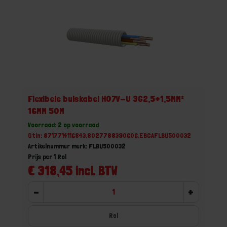
Flexibele buiskabel H07V-U 3G2,5+1,5MM²
16MM 50M
Voorraad: 2 op voorraad
Gtin: 8717714116843,8027788390606,EBCAFLBU500032
Artikelnummer merk: FLBU500032
Prijs per 1 Rol
€ 318,45 incl. BTW
-
+
Rol