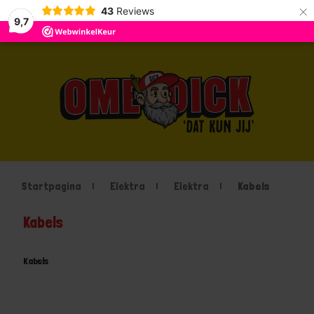
×
43
Reviews
9,7
Startpagina
Elektra
Elektra
Kabels
Kabels
Kabels