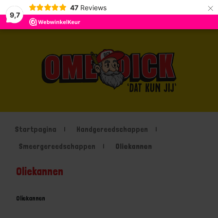
×
47
Reviews
9,7
Startpagina
Handgereedschappen
Smeergereedschappen
Oliekannen
Oliekannen
Oliekannen