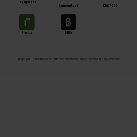
Pay By Bank
Bancontact
KBC / CBC
Riverty
Billie
Copyright ; 2026 Ome Dick . Alle rechten voorbehouden
Powered by
nopCommerce