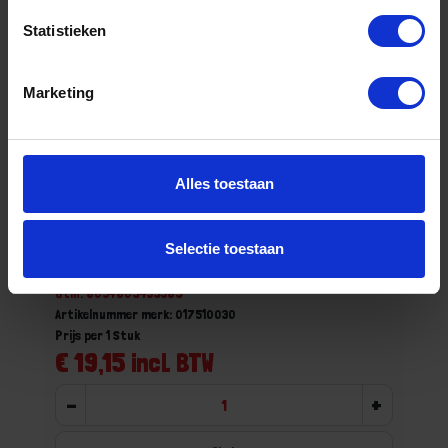
Statistieken
Marketing
Alles toestaan
BETA Metalen oliekan flexibel 1751N 300
Selectie toestaan
Niet op voorraad, levertijd 1 tot meerdere werkdagen
Gtin: 8054809439389
Artikelnummer merk: 017510030
Prijs per 1 Stuk
€ 19,15 incl. BTW
-
+