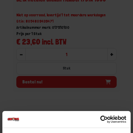
Niet op voorraad, levertijd 1 tot meerdere werkdagen
Gtin: 8054809439471
Artikelnummer merk: 017510100
Prijs per 1 Stuk
€ 23,60 incl. BTW
-
+
Stuk
Bestel nu!