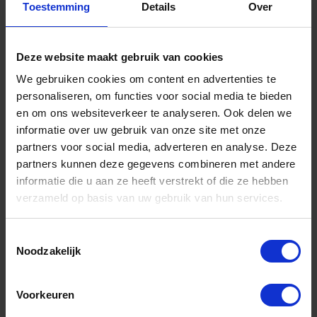
Toestemming
Details
Over
Deze website maakt gebruik van cookies
BETA Metalen oliekan flexibel 1751N 200
We gebruiken cookies om content en advertenties te
personaliseren, om functies voor social media te bieden
en om ons websiteverkeer te analyseren. Ook delen we
Niet op voorraad, levertijd 1 tot meerdere werkdagen
Gtin: 8054809439358
informatie over uw gebruik van onze site met onze
Artikelnummer merk: 017510020
partners voor social media, adverteren en analyse. Deze
Prijs per 1 Stuk
partners kunnen deze gegevens combineren met andere
€ 17,61 incl. BTW
informatie die u aan ze heeft verstrekt of die ze hebben
verzameld op basis van uw gebruik van hun services.
-
+
Toestemmingsselectie
Stuk
Noodzakelijk
Bestel nu!
Voorkeuren