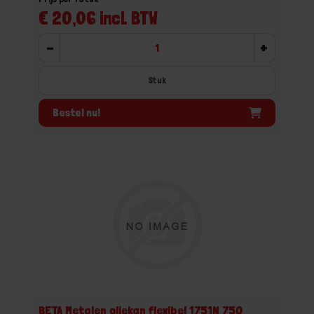
€ 20,06 incl. BTW
-
+
Stuk
Bestel nu!
BETA Metalen oliekan flexibel 1751N 750