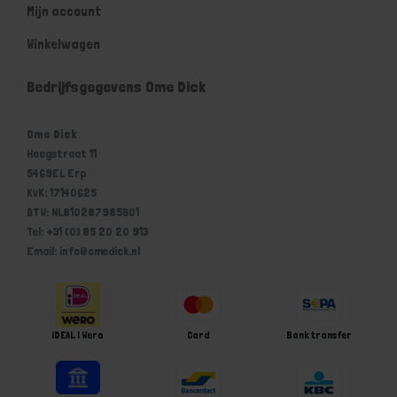
Mijn account
Winkelwagen
Bedrijfsgegevens Ome Dick
Ome Dick
Hoogstraat 11
5469EL Erp
KvK: 17140625
BTW: NL810287985B01
Tel: +31 (0) 85 20 20 913
Email: info@omedick.nl
iDEAL | Wero
Card
Bank transfer