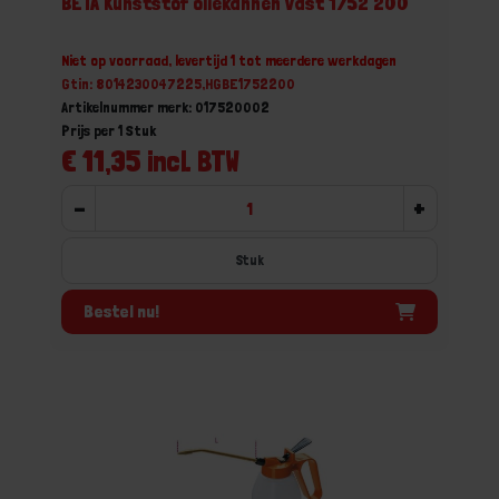
BETA Kunststof oliekannen vast 1752 200
Niet op voorraad, levertijd 1 tot meerdere werkdagen
Gtin: 8014230047225,HGBE1752200
Artikelnummer merk: 017520002
Prijs per 1 Stuk
€ 11,35 incl. BTW
-
+
Stuk
Bestel nu!