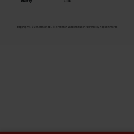
Riverty
Billie
Copyright ; 2026 Ome Dick . Alle rechten voorbehouden
Powered by
nopCommerce