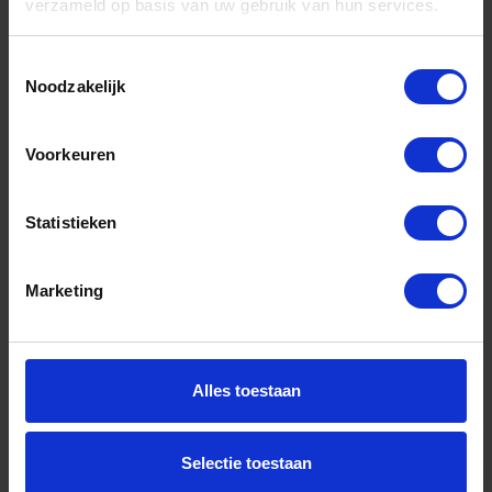
verzameld op basis van uw gebruik van hun services.
Toestemmingsselectie
Noodzakelijk
Fine line tape (lineerband) blauw 6MM 33M
Voorkeuren
Niet op voorraad, levertijd 1 tot meerdere werkdagen
Gtin: 8711347114672
Statistieken
Artikelnummer merk: FL0633
Prijs per Grootverpakking van 1 Stuk
€ 4,84 incl. BTW
Marketing
-
+
Grootverpakking
Alles toestaan
Bestel nu!
Selectie toestaan