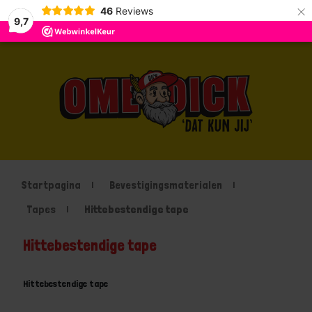
×
46
Reviews
9,7
Startpagina
Bevestigingsmaterialen
Tapes
Hittebestendige tape
Hittebestendige tape
Hittebestendige tape