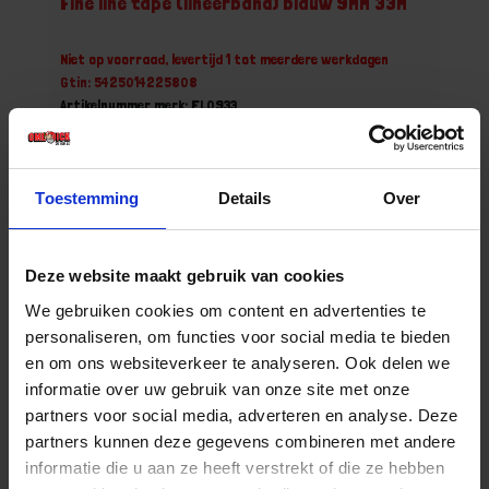
Fine line tape (lineerband) blauw 9MM 33M
Niet op voorraad, levertijd 1 tot meerdere werkdagen
Gtin: 5425014225808
Artikelnummer merk: FL0933
Prijs per Grootverpakking van 1 Stuk
€ 5,52 incl. BTW
Toestemming
Details
Over
-
+
Grootverpakking
Deze website maakt gebruik van cookies
Bestel nu!
We gebruiken cookies om content en advertenties te
personaliseren, om functies voor social media te bieden
en om ons websiteverkeer te analyseren. Ook delen we
informatie over uw gebruik van onze site met onze
partners voor social media, adverteren en analyse. Deze
partners kunnen deze gegevens combineren met andere
informatie die u aan ze heeft verstrekt of die ze hebben