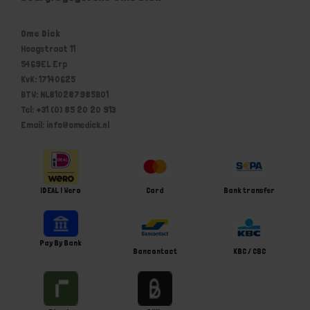
Ome Dick
Hoogstraat 11
5469EL Erp
KvK: 17140625
BTW: NL810287985B01
Tel: +31 (0) 85 20 20 913
Email: info@omedick.nl
iDEAL | Wero
Card
Bank transfer
Pay By Bank
Bancontact
KBC / CBC