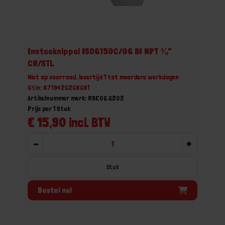
Insteeknippel ISO6150C/06 BI NPT ⅜"
CR/STL
Niet op voorraad, levertijd 1 tot meerdere werkdagen
Gtin: 8719426268681
Artikelnummer merk: RBE06.6202
Prijs per 1 Stuk
€ 15,90 incl. BTW
-
+
Stuk
Bestel nu!