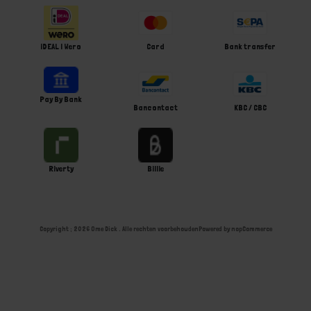
iDEAL | Wero
Card
Bank transfer
Pay By Bank
Bancontact
KBC / CBC
Riverty
Billie
Copyright ; 2026 Ome Dick . Alle rechten voorbehouden
Powered by
nopCommerce