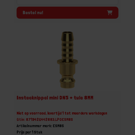
Bestel nu!
Insteeknippel mini DN5 + tule 8MM
Niet op voorraad, levertijd 1 tot meerdere werkdagen
Gtin: 8719426442883,LPQESM8S
Artikelnummer merk: ESM8S
Prijs per 1 Stuk