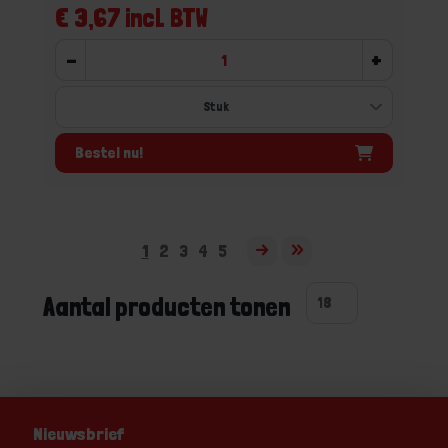
€ 3,67 incl. BTW
-
+
Bestel nu!
1
2
3
4
5
Aantal producten tonen
Nieuwsbrief