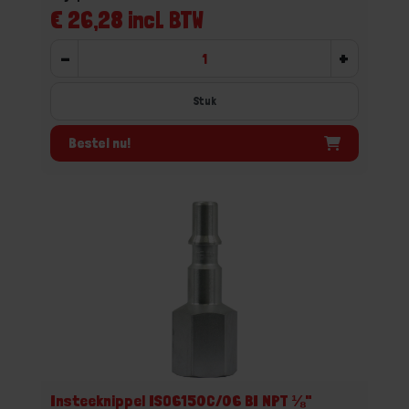
€ 26,28 incl. BTW
-
+
Stuk
Bestel nu!
Insteeknippel ISO6150C/06 BI NPT ⅛"