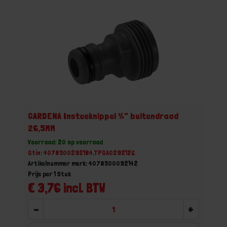
GARDENA Insteeknippel ¾" buitendraad
26,5MM
Voorraad: 20 op voorraad
Gtin: 4078500292184,TPGA0292126
Artikelnummer merk: 4078500092142
Prijs per 1 Stuk
€ 3,76 incl. BTW
-
+