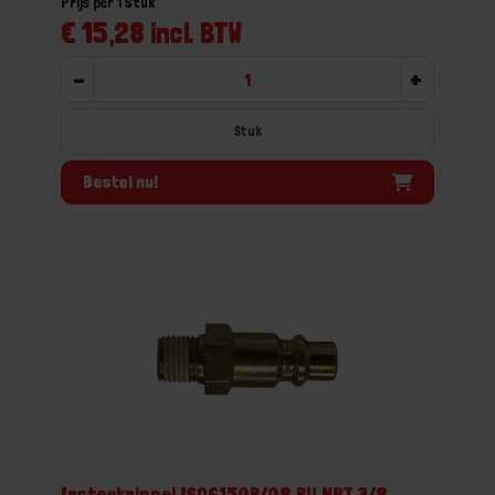
Prijs per 1 Stuk
€ 15,28 incl. BTW
-
+
Stuk
Bestel nu!
Insteeknippel ISO6150B/08 BU NPT 3/8