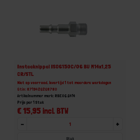
Insteeknippel ISO6150C/06 BU M14x1,25
CR/STL
Niet op voorraad, levertijd 1 tot meerdere werkdagen
Gtin: 8719426268780
Artikelnummer merk: RBE06.6414
Prijs per 1 Stuk
€ 15,95 incl. BTW
-
+
Stuk