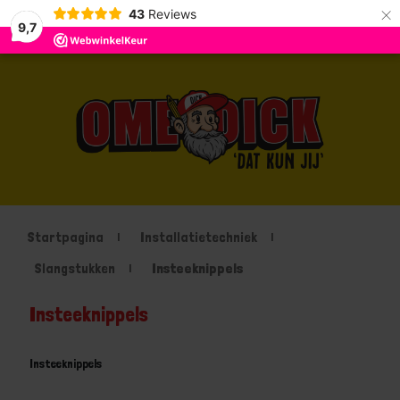
×
43
Reviews
9,7
Startpagina
Installatietechniek
Slangstukken
Insteeknippels
Insteeknippels
Insteeknippels