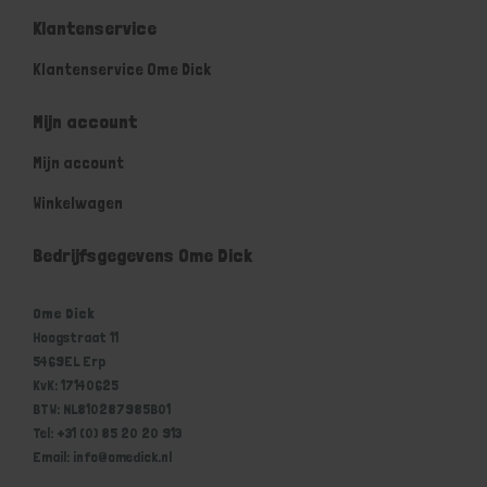
Klantenservice
Klantenservice Ome Dick
Mijn account
Mijn account
Winkelwagen
Bedrijfsgegevens Ome Dick
Ome Dick
Hoogstraat 11
5469EL Erp
KvK: 17140625
BTW: NL810287985B01
Tel: +31 (0) 85 20 20 913
Email: info@omedick.nl