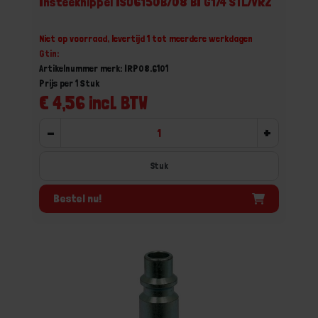
Insteeknippel ISO6150B/08 BI G1/4 STL/VRZ
Niet op voorraad, levertijd 1 tot meerdere werkdagen
Gtin:
Artikelnummer merk: IRP08.6101
Prijs per 1 Stuk
€ 4,56 incl. BTW
-
+
Stuk
Bestel nu!