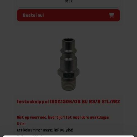
Stuk
Bestel nu!
Insteeknippel ISO6150B/08 BU R3/8 STL/VRZ
Niet op voorraad, levertijd 1 tot meerdere werkdagen
Gtin:
Artikelnummer merk: IRP08.6152
Prijs per 1 Stuk