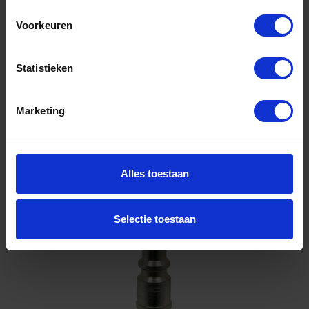
STL/VRZ
Voorkeuren
Niet op voorraad, levertijd 1 tot meerdere werkdagen
Gtin:
Artikelnummer merk: IRP08.6810
Statistieken
Prijs per 1 Stuk
€ 5,25 incl. BTW
Marketing
-
+
Stuk
Alles toestaan
Bestel nu!
Selectie toestaan