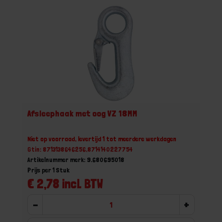
Afsleephaak met oog VZ 18MM
Niet op voorraad, levertijd 1 tot meerdere werkdagen
Gtin: 8713138646256,8714140227754
Artikelnummer merk: 9.680695018
Prijs per 1 Stuk
€ 2,78 incl. BTW
-
+