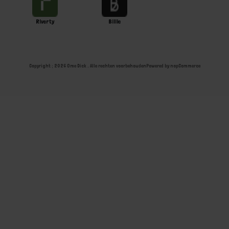
Riverty
Billie
Copyright ; 2026 Ome Dick . Alle rechten voorbehouden
Powered by
nopCommerce