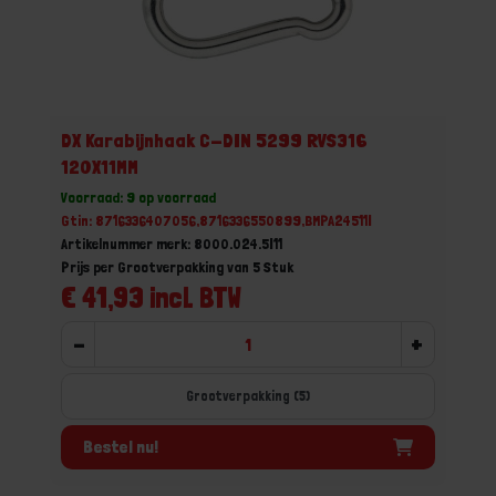
DX Karabijnhaak C-DIN 5299 RVS316
120X11MM
Voorraad: 9 op voorraad
Gtin: 8716336407056,8716336550899,BMPA24511I
Artikelnummer merk: 8000.024.5I11
Prijs per Grootverpakking van 5 Stuk
€ 41,93 incl. BTW
-
+
Grootverpakking (5)
Bestel nu!