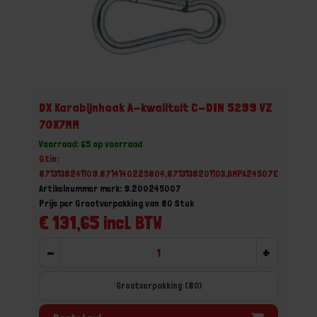
DX Karabijnhaak A-kwaliteit C-DIN 5299 VZ
70X7MM
Voorraad: 65 op voorraad
Gtin:
8713138241109,8714140225804,8713138201103,BMPA24507E
Artikelnummer merk: 9.200245007
Prijs per Grootverpakking van 80 Stuk
€ 131,65 incl. BTW
-
+
Grootverpakking (80)