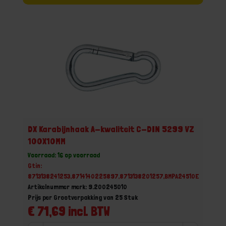
DX Karabijnhaak A-kwaliteit C-DIN 5299 VZ
100X10MM
Voorraad: 16 op voorraad
Gtin:
8713138241253,8714140225897,8713138201257,BMPA24510E
Artikelnummer merk: 9.200245010
Prijs per Grootverpakking van 25 Stuk
€ 71,69 incl. BTW