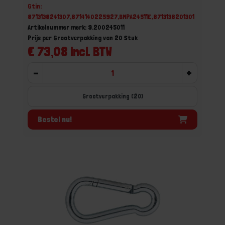
Gtin:
8713138241307,8714140225927,BMPA24511E,8713138201301
Artikelnummer merk: 9.200245011
Prijs per Grootverpakking van 20 Stuk
€ 73,08 incl. BTW
-
+
Grootverpakking (20)
Bestel nu!