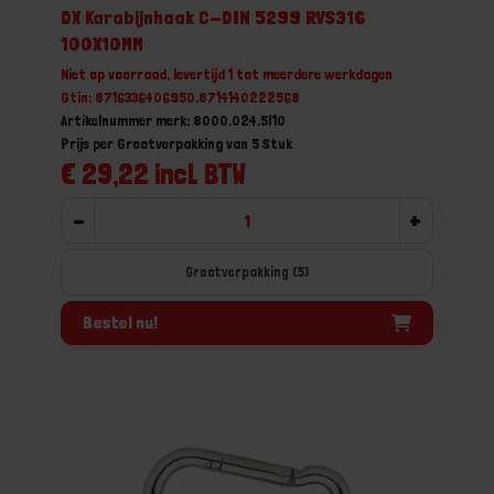
DX Karabijnhaak C-DIN 5299 RVS316
100X10MM
Niet op voorraad, levertijd 1 tot meerdere werkdagen
Gtin: 8716336406950,8714140222568
Artikelnummer merk: 8000.024.5I10
Prijs per Grootverpakking van 5 Stuk
€ 29,22 incl. BTW
-
+
Grootverpakking (5)
Bestel nu!