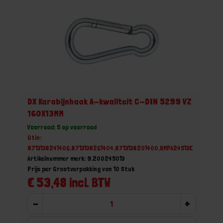
DX Karabijnhaak A-kwaliteit C-DIN 5299 VZ
160X13MM
Voorraad: 5 op voorraad
Gtin:
8713138241406,8713138261404,8713138201400,BMPA24513E
Artikelnummer merk: 9.200245013
Prijs per Grootverpakking van 10 Stuk
€ 53,48 incl. BTW
-
+