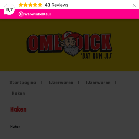
×
43
Reviews
9,7
Startpagina
IJzerwaren
IJzerwaren
Haken
Haken
Haken