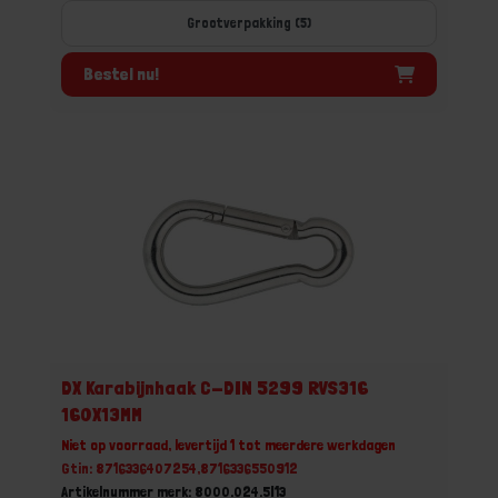
Grootverpakking (5)
Bestel nu!
DX Karabijnhaak C-DIN 5299 RVS316
160X13MM
Niet op voorraad, levertijd 1 tot meerdere werkdagen
Gtin: 8716336407254,8716336550912
Artikelnummer merk: 8000.024.5I13