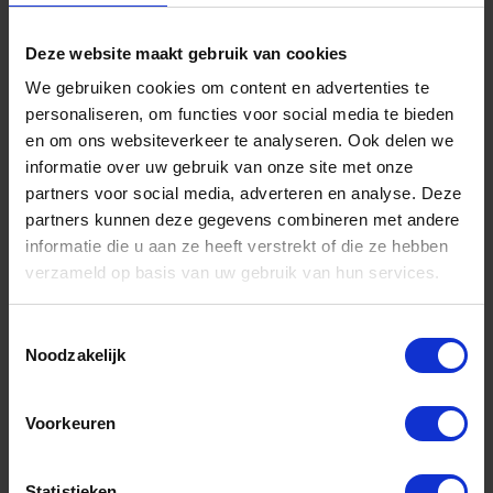
-
+
Deze website maakt gebruik van cookies
We gebruiken cookies om content en advertenties te
Grootverpakking (50)
personaliseren, om functies voor social media te bieden
en om ons websiteverkeer te analyseren. Ook delen we
Bestel nu!
informatie over uw gebruik van onze site met onze
partners voor social media, adverteren en analyse. Deze
partners kunnen deze gegevens combineren met andere
informatie die u aan ze heeft verstrekt of die ze hebben
verzameld op basis van uw gebruik van hun services.
Toestemmingsselectie
Noodzakelijk
Voorkeuren
DX Karabijnhaak A-kwaliteit C-DIN 5299 VZ
90X9MM
Statistieken