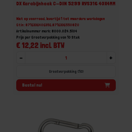
DX Karabijnhaak C-DIN 5299 RVS316 40X4MM
Niet op voorraad, levertijd 1 tot meerdere werkdagen
Gtin: 8716336406356,8716336550820
Artikelnummer merk: 8000.024.5I04
Prijs per Grootverpakking van 10 Stuk
€ 12,22 incl. BTW
-
+
Grootverpakking (10)
Bestel nu!