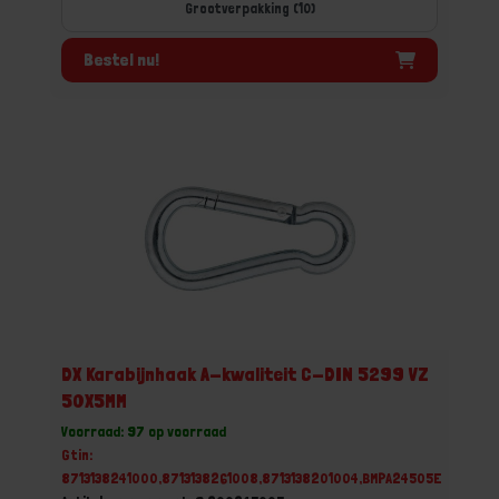
Grootverpakking (10)
Bestel nu!
DX Karabijnhaak A-kwaliteit C-DIN 5299 VZ
50X5MM
Voorraad: 97 op voorraad
Gtin:
8713138241000,8713138261008,8713138201004,BMPA24505E