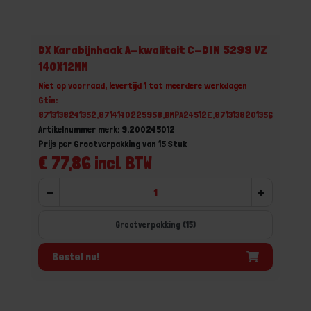
DX Karabijnhaak A-kwaliteit C-DIN 5299 VZ
140X12MM
Niet op voorraad, levertijd 1 tot meerdere werkdagen
Gtin:
8713138241352,8714140225958,BMPA24512E,8713138201356
Artikelnummer merk: 9.200245012
Prijs per Grootverpakking van 15 Stuk
€ 77,86 incl. BTW
-
+
Grootverpakking (15)
Bestel nu!