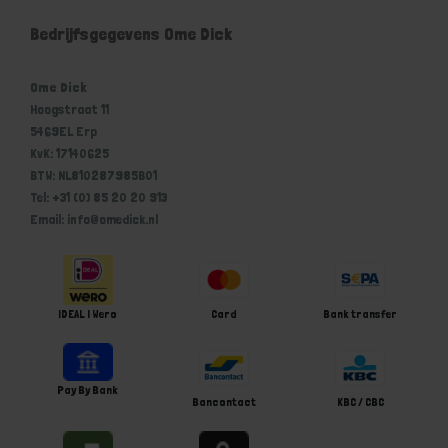
Bedrijfsgegevens Ome Dick
Ome Dick
Hoogstraat 11
5469EL Erp
KvK: 17140625
BTW: NL810287985B01
Tel: +31 (0) 85 20 20 913
Email: info@omedick.nl
iDEAL | Wero
Card
Bank transfer
Pay By Bank
Bancontact
KBC / CBC