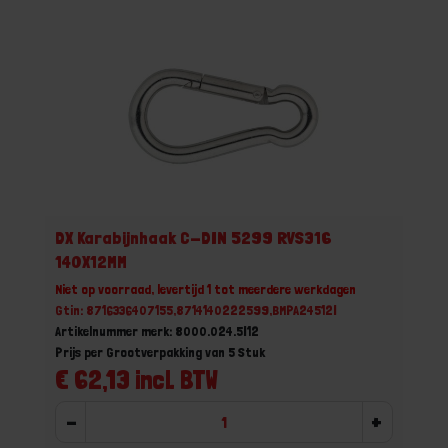
DX Karabijnhaak C-DIN 5299 RVS316
140X12MM
Niet op voorraad, levertijd 1 tot meerdere werkdagen
Gtin: 8716336407155,8714140222599,BMPA24512I
Artikelnummer merk: 8000.024.5I12
Prijs per Grootverpakking van 5 Stuk
€ 62,13 incl. BTW
-
+