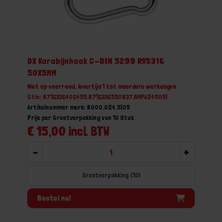
DX Karabijnhaak C-DIN 5299 RVS316
50X5MM
Niet op voorraad, levertijd 1 tot meerdere werkdagen
Gtin: 8716336406455,8716336550837,BMPA24505I
Artikelnummer merk: 8000.024.5I05
Prijs per Grootverpakking van 10 Stuk
€ 15,00 incl. BTW
-
+
Grootverpakking (10)
Bestel nu!