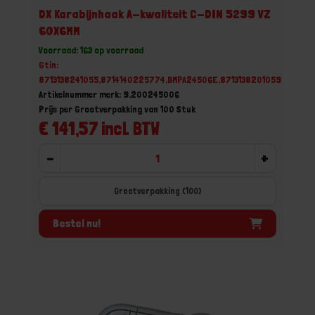
DX Karabijnhaak A-kwaliteit C-DIN 5299 VZ
60X6MM
Voorraad: 163 op voorraad
Gtin:
8713138241055,8714140225774,BMPA24506E,8713138201059
Artikelnummer merk: 9.200245006
Prijs per Grootverpakking van 100 Stuk
€ 141,57 incl. BTW
-
+
Grootverpakking (100)
Bestel nu!