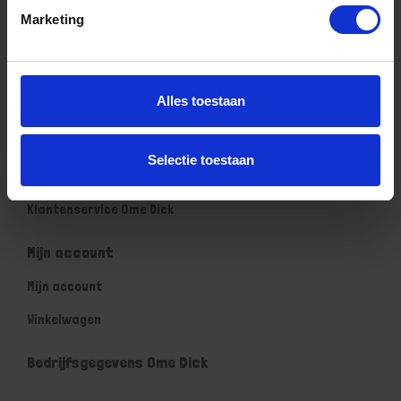
Marketing
Klachtenregeling Ome Dick
Retouren & Garantie Ome Dick
Privacyverklaring Ome Dick
Alles toestaan
Contact
Selectie toestaan
Klantenservice
Klantenservice Ome Dick
Mijn account
Mijn account
Winkelwagen
Bedrijfsgegevens Ome Dick