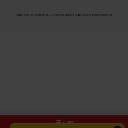
Copyright ; 2026 Ome Dick . Alle rechten voorbehouden
Powered by
nopCommerce
Filters